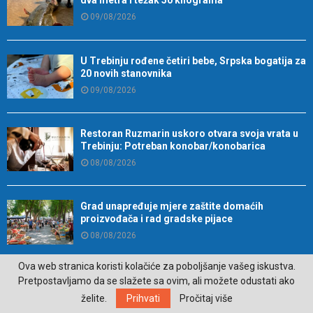
dva metra i težak 50 kilograma
09/08/2026
U Trebinju rođene četiri bebe, Srpska bogatija za
20 novih stanovnika
09/08/2026
Restoran Ruzmarin uskoro otvara svoja vrata u
Trebinju: Potreban konobar/konobarica
08/08/2026
Grad unapređuje mjere zaštite domaćih
proizvođača i rad gradske pijace
08/08/2026
Ova web stranica koristi kolačiće za poboljšanje vašeg iskustva.
Filmski festival u Herceg Novom od 22. do 28.
Pretpostavljamo da se slažete sa ovim, ali možete odustati ako
avgusta
želite.
Prihvati
Pročitaj više
08/08/2026