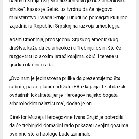
baštini i Srbija i Srpska nezamislivo je bez arheološke
struke”, kazao je Selak, uz tvrdnju da će njegovo
ministarstvo i Vlada Srbije i ubuduće pomagati kulturnoj
zajednici u Republici Srpskoj na razvoju arheologije.
Adam Crnobrnja, predsjednik Srpskog arheološkog
društva, kaže da će arheolozi u Trebinju, osim što će
razgovarati o svojim istraživanjima, obići i terene u
gradu i okolini grada.
„Ovo nam je jedinstvena prilika da prezentujemo šta
radimo, pa se planira održati i 88 izlaganja, te obilazak
ovdašnjih lokaliteta, jer je Hercegovina jako bogata
arherološkim nalazištima“, dodao je on.
Direktor Muzeja Hercegovine Ivana Grujić je potvrdila
da će trebinjski domaćini rado pokazati svojim gostima
sve ono što arheologe bude zanimalo.