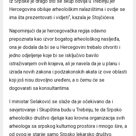
iz Srpske je drago što se skup odvija u Trebinju jer
Hercegovina obiluje arheološkim nalazištima i ovdje se
ima šta prezentovati i vidjeti“, kazala je Stojčićeva.
Napominjući da je hercegovačka regija odavno
prepoznata kao izvor bogatog arheološkog nasljeđa,
ona je dodala da bi se u Hercegovini trebalo otvoriti i
jedno odjeljenje koje bi se isključivo bavilo
istraživanjem ovih krajeva, ali je navela da je u planu i
izrada novih zakona i podzakonskih akata iz ove oblasti
koji još nisu dovoljno uređeni, a o čemu će se
dogovarati sa konsultantima.
I ministar Selaković se slaže da je očekivano da i
savjetovanje i Skupština budu u Trebinju, te da Srpsko
arheološko društvo djeluje kao krovna organizacija svih
arheologa sa srpskog kulturnog prostora i mnogo šire, a
od ovog je starije samo Srpsko lekarsko društvo.