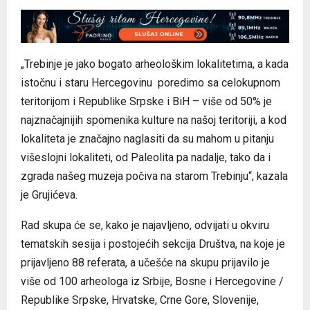
„Trebinje je jako bogato arheološkim lokalitetima, a kada
istočnu i staru Hercegovinu poredimo sa celokupnom
teritorijom i Republike Srpske i BiH – više od 50% je
najznačajnijih spomenika kulture na našoj teritoriji, a kod
lokaliteta je značajno naglasiti da su mahom u pitanju
višeslojni lokaliteti, od Paleolita pa nadalje, tako da i
zgrada našeg muzeja počiva na starom Trebinju“, kazala
je Grujićeva.
Rad skupa će se, kako je najavljeno, odvijati u okviru
tematskih sesija i postojećih sekcija Društva, na koje je
prijavljeno 88 referata, a učešće na skupu prijavilo je
više od 100 arheologa iz Srbije, Bosne i Hercegovine /
Republike Srpske, Hrvatske, Crne Gore, Slovenije,