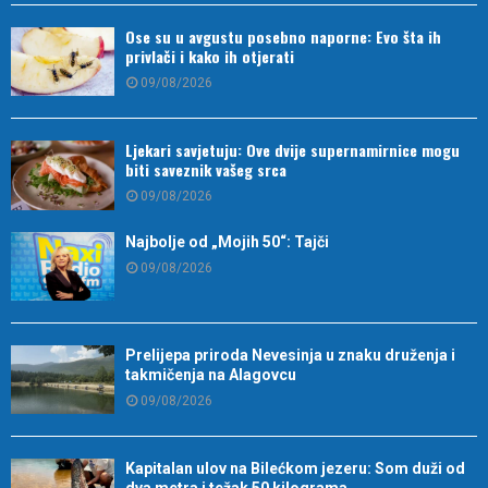
Ose su u avgustu posebno naporne: Evo šta ih
privlači i kako ih otjerati
09/08/2026
Ljekari savjetuju: Ove dvije supernamirnice mogu
biti saveznik vašeg srca
09/08/2026
Najbolje od „Mojih 50“: Tajči
09/08/2026
Prelijepa priroda Nevesinja u znaku druženja i
takmičenja na Alagovcu
09/08/2026
Kapitalan ulov na Bilećkom jezeru: Som duži od