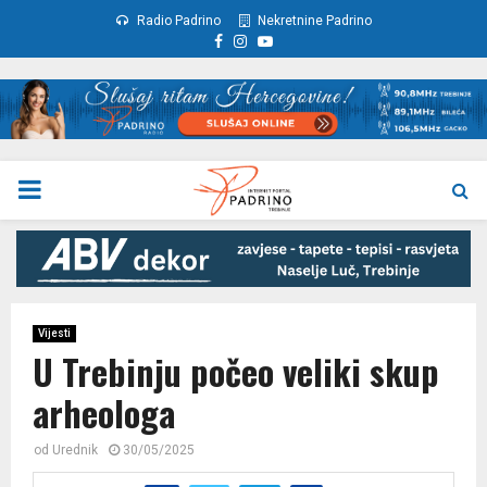
Radio Padrino
Nekretnine Padrino
Facebook
Instagram
Youtube
PRIMARY
MENU
Vijesti
U Trebinju počeo veliki skup
arheologa
od
Urednik
30/05/2025