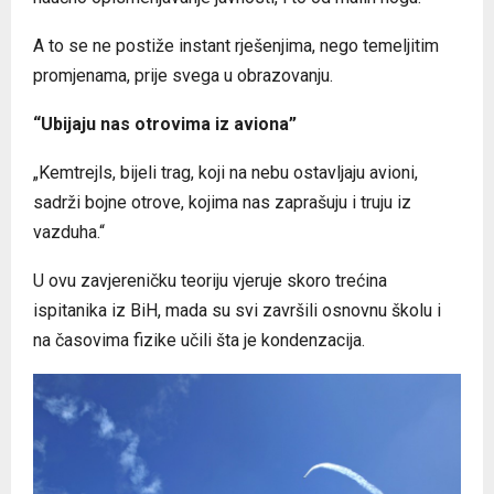
A to se ne postiže instant rješenjima, nego temeljitim
promjenama, prije svega u obrazovanju.
“Ubijaju nas otrovima iz aviona”
„Kemtrejls, bijeli trag, koji na nebu ostavljaju avioni,
sadrži bojne otrove, kojima nas zaprašuju i truju iz
vazduha.“
U ovu zavjereničku teoriju vjeruje skoro trećina
ispitanika iz BiH, mada su svi završili osnovnu školu i
na časovima fizike učili šta je kondenzacija.