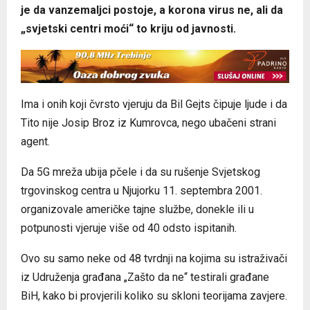
je da vanzemaljci postoje, a korona virus ne, ali da
„svjetski centri moći“ to kriju od javnosti.
Ima i onih koji čvrsto vjeruju da Bil Gejts čipuje ljude i da
Tito nije Josip Broz iz Kumrovca, nego ubačeni strani
agent.
Da 5G mreža ubija pčele i da su rušenje Svjetskog
trgovinskog centra u Njujorku 11. septembra 2001.
organizovale američke tajne službe, donekle ili u
potpunosti vjeruje više od 40 odsto ispitanih.
Ovo su samo neke od 48 tvrdnji na kojima su istraživači
iz Udruženja građana „Zašto da ne“ testirali građane
BiH, kako bi provjerili koliko su skloni teorijama zavjere.