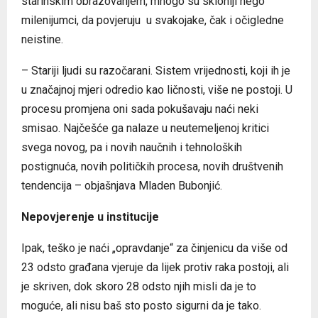
starinskim obrazovanjem, mnogo su skloniji nego
milenijumci, da povjeruju u svakojake, čak i očigledne
neistine.
– Stariji ljudi su razočarani. Sistem vrijednosti, koji ih je
u značajnoj mjeri odredio kao ličnosti, više ne postoji. U
procesu promjena oni sada pokušavaju naći neki
smisao. Najčešće ga nalaze u neutemeljenoj kritici
svega novog, pa i novih naučnih i tehnoloških
postignuća, novih političkih procesa, novih društvenih
tendencija – objašnjava Mladen Bubonjić.
Nepovjerenje u institucije
Ipak, teško je naći „opravdanje“ za činjenicu da više od
23 odsto građana vjeruje da lijek protiv raka postoji, ali
je skriven, dok skoro 28 odsto njih misli da je to
moguće, ali nisu baš sto posto sigurni da je tako.