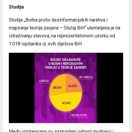
Studija
Studija „Borba protiv dezinformacijskih narativa i
mapiranje teorija zavjere – Slučaj BiH“ utemeljena je na
istraživanju stavova, na reprezentativnom uzorku od
1.018 ispitanika iz svih dijelova BiH.
Među ispitanicima su zastupljeni odrasli muškarci i