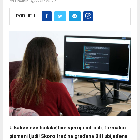
od
Urednik
22/04/2022
PODIJELI
U kakve sve budalaštine vjeruju odrasli, formalno
pismeni ljudi! Skoro trećina građana BiH ubijeđena