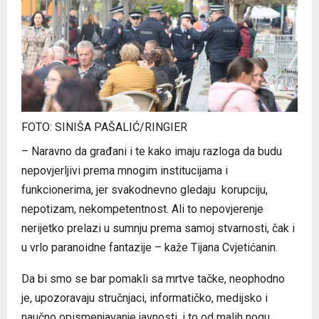
FOTO: SINIŠA PAŠALIĆ/RINGIER
– Naravno da građani i te kako imaju razloga da budu
nepovjerljivi prema mnogim institucijama i
funkcionerima, jer svakodnevno gledaju korupciju,
nepotizam, nekompetentnost. Ali to nepovjerenje
nerijetko prelazi u sumnju prema samoj stvarnosti, čak i
u vrlo paranoidne fantazije – kaže Tijana Cvjetićanin.
Da bi smo se bar pomakli sa mrtve tačke, neophodno
je, upozoravaju stručnjaci, informatičko, medijsko i
naučno opismenjavanje javnosti, i to od malih nogu.