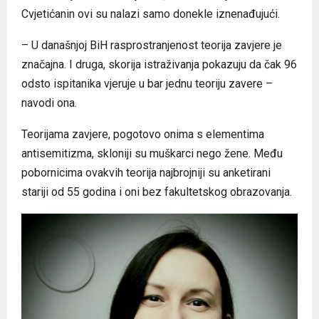
Cvjetićanin ovi su nalazi samo donekle iznenađujući.
– U današnjoj BiH rasprostranjenost teorija zavjere je
značajna. I druga, skorija istraživanja pokazuju da čak 96
odsto ispitanika vjeruje u bar jednu teoriju zavere –
navodi ona.
Teorijama zavjere, pogotovo onima s elementima
antisemitizma, skloniji su muškarci nego žene. Među
pobornicima ovakvih teorija najbrojniji su anketirani
stariji od 55 godina i oni bez fakultetskog obrazovanja.