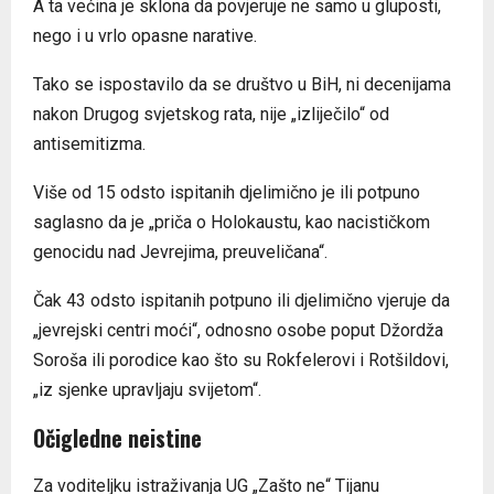
A ta većina je sklona da povjeruje ne samo u gluposti,
nego i u vrlo opasne narative.
Tako se ispostavilo da se društvo u BiH, ni decenijama
nakon Drugog svjetskog rata, nije „izliječilo“ od
antisemitizma.
Više od 15 odsto ispitanih djelimično je ili potpuno
saglasno da je „priča o Holokaustu, kao nacističkom
genocidu nad Jevrejima, preuveličana“.
Čak 43 odsto ispitanih potpuno ili djelimično vjeruje da
„jevrejski centri moći“, odnosno osobe poput Džordža
Soroša ili porodice kao što su Rokfelerovi i Rotšildovi,
„iz sjenke upravljaju svijetom“.
Očigledne neistine
Za voditeljku istraživanja UG „Zašto ne“ Tijanu