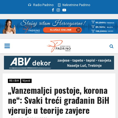
Radio Padrino
Nekretnine Padrino
Facebook
Instagram
Youtube
PRIMARY
MENU
RS i BiH
Vijesti
„Vanzemaljci postoje, korona
ne“: Svaki treći građanin BiH
vjeruje u teorije zavjere