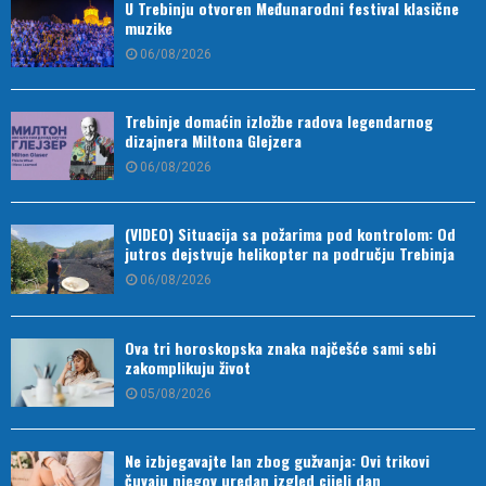
U Trebinju otvoren Međunarodni festival klasične
muzike
06/08/2026
Trebinje domaćin izložbe radova legendarnog
dizajnera Miltona Glejzera
06/08/2026
(VIDEO) Situacija sa požarima pod kontrolom: Od
jutros dejstvuje helikopter na području Trebinja
06/08/2026
Ova tri horoskopska znaka najčešće sami sebi
zakomplikuju život
05/08/2026
Ne izbjegavajte lan zbog gužvanja: Ovi trikovi
čuvaju njegov uredan izgled cijeli dan