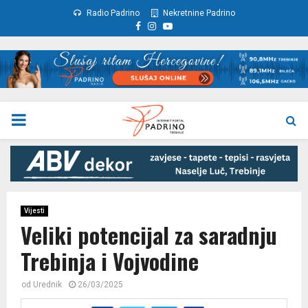
Radio Padrino
Nekretnine Padrino
Facebook
Instagram
Youtube
PRIMARY
MENU
Vijesti
Veliki potencijal za saradnju
Trebinja i Vojvodine
od
Urednik
26/03/2025