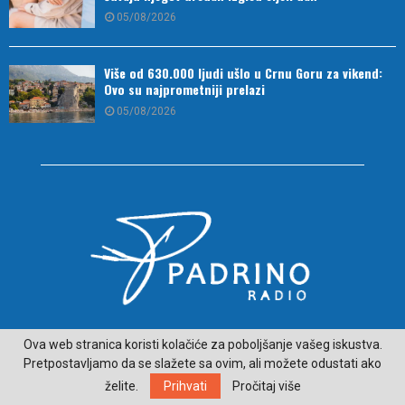
05/08/2026
Više od 630.000 ljudi ušlo u Crnu Goru za vikend:
Ovo su najprometniji prelazi
05/08/2026
O NAMA
Ova web stranica koristi kolačiće za poboljšanje vašeg iskustva.
Pretpostavljamo da se slažete sa ovim, ali možete odustati ako
ČITAJ VIJESTI SA LJEPŠE STRANE HERCEGOVINE - padrino.ba
želite.
Prihvati
Pročitaj više
Kontakt:
radiopadrino@gmail.com