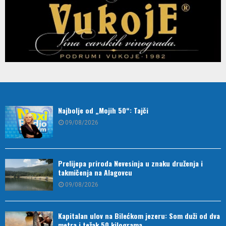
Najbolje od „Mojih 50“: Tajči
09/08/2026
Prelijepa priroda Nevesinja u znaku druženja i
takmičenja na Alagovcu
09/08/2026
Kapitalan ulov na Bilećkom jezeru: Som duži od dva
metra i težak 50 kilograma