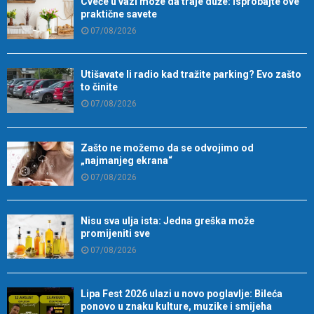
Cveće u vazi može da traje duže: Isprobajte ove
praktične savete
07/08/2026
Utišavate li radio kad tražite parking? Evo zašto
to činite
07/08/2026
Zašto ne možemo da se odvojimo od
„najmanjeg ekrana“
07/08/2026
Nisu sva ulja ista: Jedna greška može
promijeniti sve
07/08/2026
Lipa Fest 2026 ulazi u novo poglavlje: Bileća
ponovo u znaku kulture, muzike i smijeha