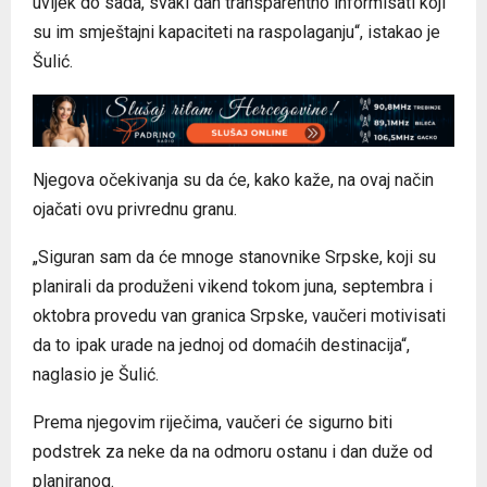
uvijek do sada, svaki dan transparentno informisati koji
su im smještajni kapaciteti na raspolaganju“, istakao je
Šulić.
Njegova očekivanja su da će, kako kaže, na ovaj način
ojačati ovu privrednu granu.
„Siguran sam da će mnoge stanovnike Srpske, koji su
planirali da produženi vikend tokom juna, septembra i
oktobra provedu van granica Srpske, vaučeri motivisati
da to ipak urade na jednoj od domaćih destinacija“,
naglasio je Šulić.
Prema njegovim riječima, vaučeri će sigurno biti
podstrek za neke da na odmoru ostanu i dan duže od
planiranog.