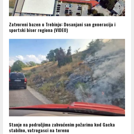
Zatvoreni bazen u Trebinju: Dosanjani san generacija i
sportski biser regiona (VIDEO)
Stanje na područjima zahvaćenim požarima kod Gacka
stabilno, vatrogasci na terenu