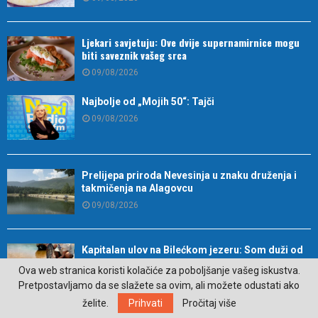
Ljekari savjetuju: Ove dvije supernamirnice mogu
biti saveznik vašeg srca
09/08/2026
Najbolje od „Mojih 50“: Tajči
09/08/2026
Prelijepa priroda Nevesinja u znaku druženja i
takmičenja na Alagovcu
09/08/2026
Kapitalan ulov na Bilećkom jezeru: Som duži od
dva metra i težak 50 kilograma
Ova web stranica koristi kolačiće za poboljšanje vašeg iskustva.
09/08/2026
Pretpostavljamo da se slažete sa ovim, ali možete odustati ako
želite.
Prihvati
Pročitaj više