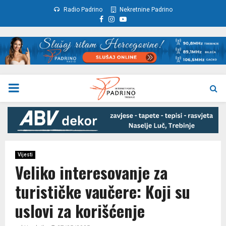
Radio Padrino
Nekretnine Padrino
Facebook
Instagram
Youtube
PRIMARY
MENU
Vijesti
Veliko interesovanje za
turističke vaučere: Koji su
uslovi za korišćenje