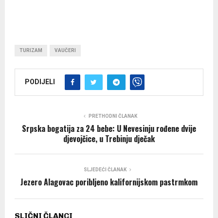
TURIZAM
VAUČERI
PODIJELI
PRETHODNI ČLANAK
Srpska bogatija za 24 bebe: U Nevesinju rođene dvije
djevojčice, u Trebinju dječak
SLJEDEĆI ČLANAK
Jezero Alagovac poribljeno kalifornijskom pastrmkom
SLIČNI ČLANCI