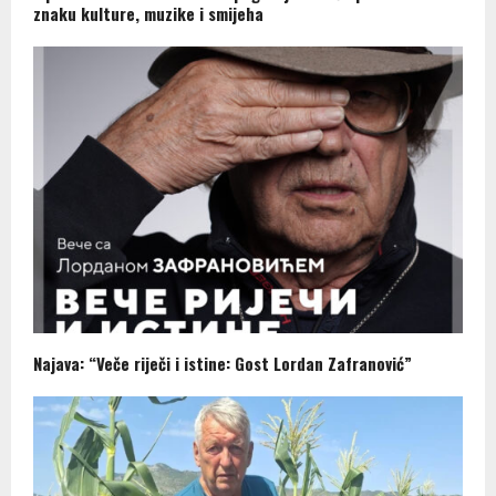
znaku kulture, muzike i smijeha
Najava: “Veče riječi i istine: Gost Lordan Zafranović”