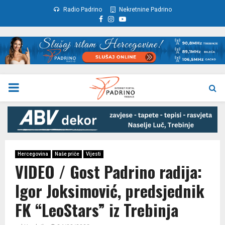
Radio Padrino
Nekretnine Padrino
Facebook
Instagram
Youtube
PRIMARY
MENU
Hercegovina
Naše priče
Vijesti
VIDEO / Gost Padrino radija:
Igor Joksimović, predsjednik
FK “LeoStars” iz Trebinja