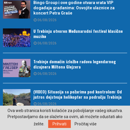
Bingo Group i ove godine otvara vrata VIP
događaja građanima: Osvojite ulaznice za
koncert Petra Graše
06/08/2026
U Trebinju otvoren Međunarodni festival klasične
muzike
06/08/2026
Trebinje domaćin izložbe radova legendarnog
dizajnera Miltona Glejzera
06/08/2026
(VIDEO) Situacija sa požarima pod kontrolom: Od
jutros dejstvuje helikopter na području Trebinja
06/08/2026
Ova web stranica koristi kolačiće za poboljšanje vašeg iskustva.
Pretpostavljamo da se slažete sa ovim, ali možete odustati ako
Ova tri horoskopska znaka najčešće sami sebi
želite.
Prihvati
Pročitaj više
zakomplikuju život