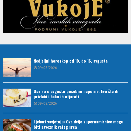
Nedjeljni horoskop od 10. do 16. avgusta
09/08/2026
Ose su u avgustu posebno naporne: Evo šta ih
privlači i kako ih otjerati
09/08/2026
Ljekari savjetuju: Ove dvije supernamirnice mogu
biti saveznik vašeg srca