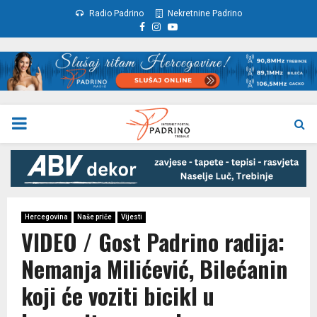
Radio Padrino
Nekretnine Padrino
Facebook
Instagram
Youtube
PRIMARY
MENU
Hercegovina
Naše priče
Vijesti
VIDEO / Gost Padrino radija:
Nemanja Milićević, Bilećanin
koji će voziti bicikl u