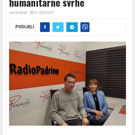
humanitarne svrhe
od
Urednik
21/04/2022
PODIJELI