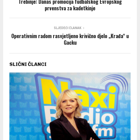
Trebinje: Danas promocija fudbalskog Evropskog
prvenstva za kadetkinje
SLJEDEĆI ČLANAK
Operativnim radom rasvjetljeno krivično djelo „Кrađa“ u
Gacku
SLIČNI ČLANCI