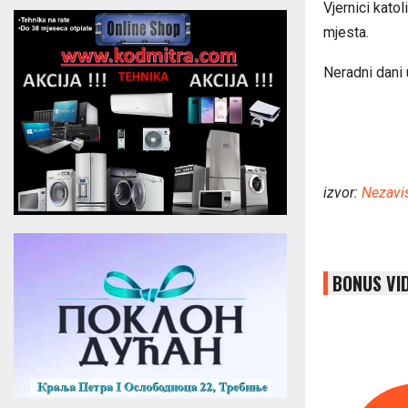
Vjernici kato
mjesta.
Neradni dani
izvor:
Nezavi
BONUS VI