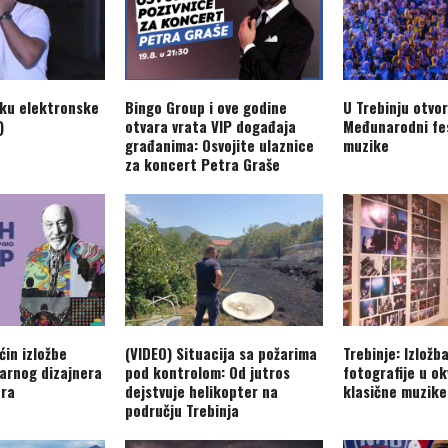
aku elektronske
Bingo Group i ove godine
U Trebinju otvo
)
otvara vrata VIP događaja
Međunarodni fes
građanima: Osvojite ulaznice
muzike
za koncert Petra Graše
ćin izložbe
(VIDEO) Situacija sa požarima
Trebinje: Izložb
arnog dizajnera
pod kontrolom: Od jutros
fotografije u ok
era
dejstvuje helikopter na
klasične muzike
području Trebinja