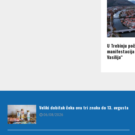
U Trebinju poč
manifestacija
Vasilija“
Veliki dobitak čeka ova tri znaka do 13. avgusta
06/08/2026