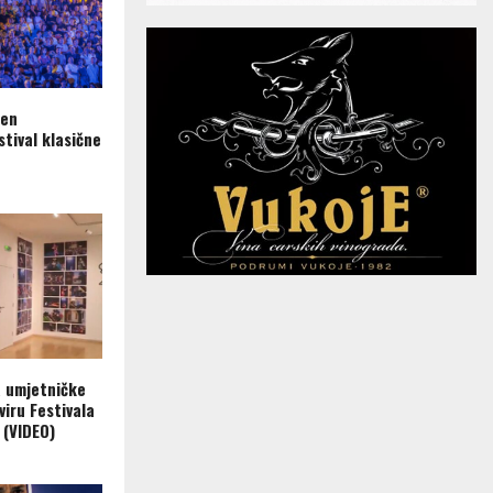
ren
tival klasične
a umjetničke
viru Festivala
 (VIDEO)