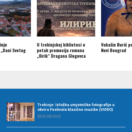
inje
U trebinjskoj biblioteci u
Vukašin Đurić p
 „Dani Svetog
petak promocija romana
Novi Beograd
„Ilirik“ Dragana Glogovca
Trebinje: Izložba umjetničke fotografije u
okviru Festivala klasične muzike (VIDEO)
05/08/2026