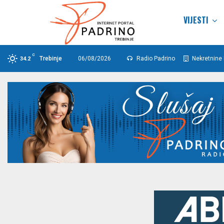
VIJESTI
C
Trebinje
06/08/2026
Radio Padrino
Nekretnine 
34.2