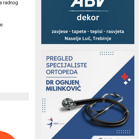
sa radnog
e.