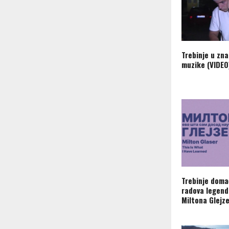
Trebinje u zn
muzike (VIDEO
Trebinje doma
radova legend
Miltona Glejz