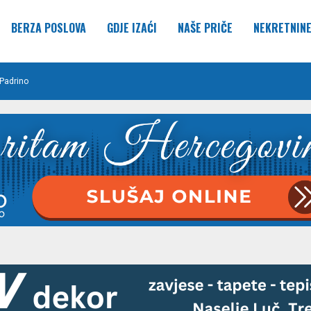
BERZA POSLOVA
GDJE IZAĆI
NAŠE PRIČE
NEKRETNIN
Padrino