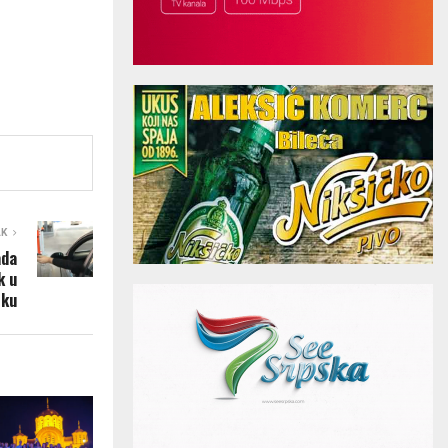
AK
ada
k u
sku