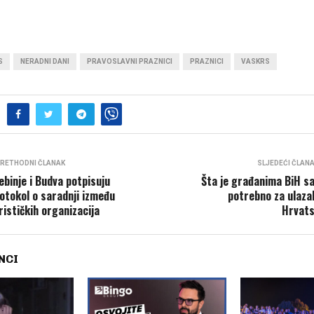
S
NERADNI DANI
PRAVOSLAVNI PRAZNICI
PRAZNICI
VASKRS
RETHODNI ČLANAK
SLJEDEĆI ČLAN
ebinje i Budva potpisuju
Šta je građanima BiH s
otokol o saradnji između
potrebno za ulaza
rističkih organizacija
Hrvat
NCI