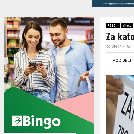
RS i BiH
Vijesti
Za kato
od
Urednik
1
PODIJELI