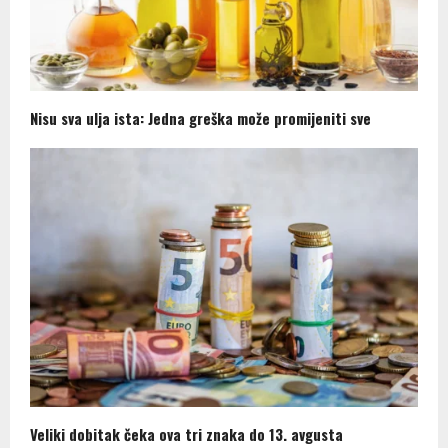
Nisu sva ulja ista: Jedna greška može promijeniti sve
Veliki dobitak čeka ova tri znaka do 13. avgusta