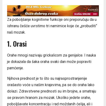
Za poboljšanje kognitivne funkcije oni preporučuju da u
ishranu češće uvrstimo tri namirnice koje će „probuditi“
naš mozak.
1. Orasi
Orahe mnogi nazivaju grickalicom za genijalce. I nauka
je dokazala da šaka oraha svaki dan može popraviti
pamćenje.
Njihova prednost je to što su najrasprostranjenije
orašasto voće u našim krajevima, pa se do oraha lako
dolazi. Zdravstvene prednosti su im brojne, a smatraju
se pravom hranom za mozak. Ukoliko jedete orahe,
poboljšavate koncentraciju i rad moždanih ćelija, ali i