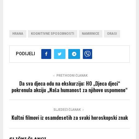
HRANA
KOGNITIVNE SPOSOBNOSTI
NAMIRNICE
ORASI
PODIJELI
PRETHODNI ČLANAK
Da sva djeca odu na ekskurziju: HO „Djeca djeci“
pokrenula akciju „Naša humanost za njihove uspomene“
SLJEDEĆI ČLANAK
Kultni filmovi iz osamdesetih za svaki horoskopski znak