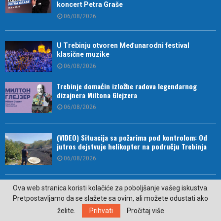
koncert Petra Graše
06/08/2026
U Trebinju otvoren Međunarodni festival
klasične muzike
06/08/2026
Trebinje domaćin izložbe radova legendarnog
dizajnera Miltona Glejzera
06/08/2026
(VIDEO) Situacija sa požarima pod kontrolom: Od
jutros dejstvuje helikopter na području Trebinja
06/08/2026
Ova tri horoskopska znaka najčešće sami sebi
Ova web stranica koristi kolačiće za poboljšanje vašeg iskustva.
zakomplikuju život
Pretpostavljamo da se slažete sa ovim, ali možete odustati ako
05/08/2026
želite.
Prihvati
Pročitaj više