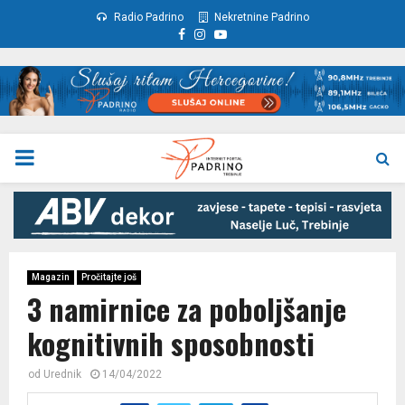
Radio Padrino
Nekretnine Padrino
Facebook
Instagram
Youtube
PRIMARY
MENU
Magazin
Pročitajte još
3 namirnice za poboljšanje
kognitivnih sposobnosti
od
Urednik
14/04/2022