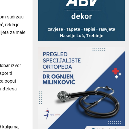
kom sadržaju
, rekla je
Dijeta za male
dobar izvor
poriti
ica poput
 Anđelesa.
 kalijuma,