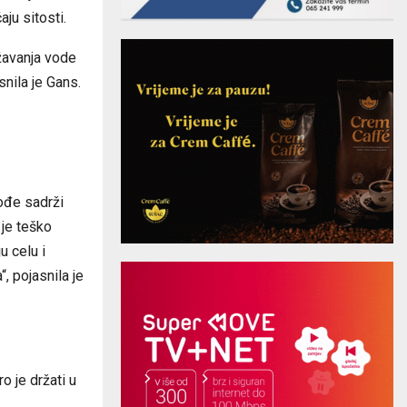
ju sitosti.
žavanja vode
snila je Gans.
kođe sadrži
 je teško
u celu i
“, pojasnila je
o je držati u