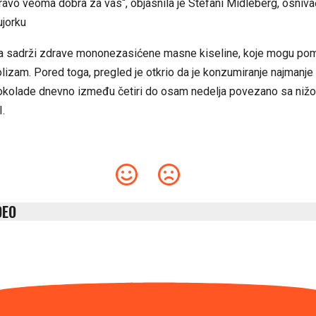
ravo veoma dobra za vas“, objasnila je Stefani Midleberg, osniv
ujorku
a sadrži zdrave mononezasićene masne kiseline, koje mogu pom
izam. Pored toga, pregled je otkrio da je konzumiranje najmanje 
okolade dnevno između četiri do osam nedelja povezano sa ni
.
DEO