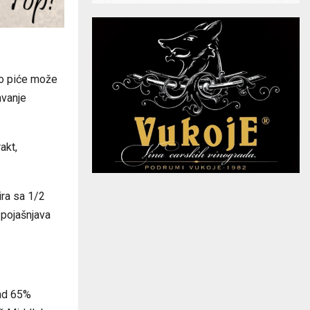
o piće može
avanje
akt,
ira sa 1/2
 pojašnjava
nad 65%