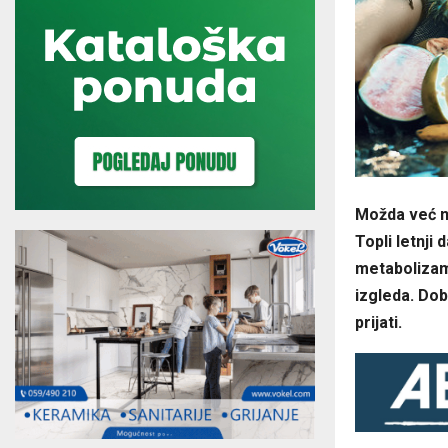
Možda već n
Topli letnji
metabolizam
izgleda. Dob
prijati.