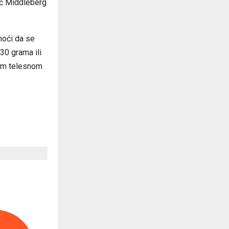
ač Middleberg
oći da se
30 grama ili
žom telesnom