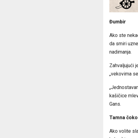
Đumbir
Ako ste nekad
da smiri uzne
nadimanja.
Zahvaljujući 
„vekovima se 
„Jednostavan 
kašičice mlev
Gans.
Tamna čoko
Ako volite sl