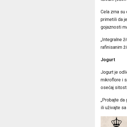
Cela zrna su 
primetili da j
gojaznosti ma
„Integralne ž
rafinisanim ži
Jogurt
Jogurt je odl
mikroflore i
osećaj sitost
„Probajte da 
ili uživajte 