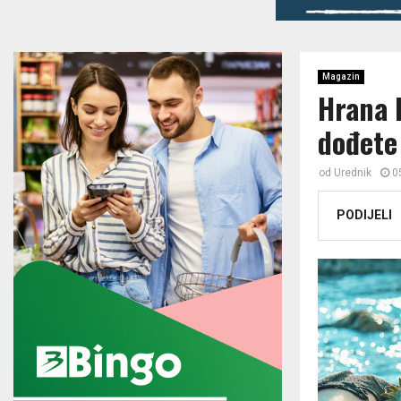
Magazin
Hrana 
dođete 
od
Urednik
0
PODIJELI