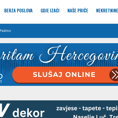
BERZA POSLOVA
GDJE IZAĆI
NAŠE PRIČE
NEKRETNIN
Padrino