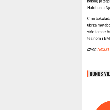
kakaa) je zap
Nutrition u Nj
Crna čokolad
ubrza metabol
više tamne č
težinom i BMI
Izvor:
Naxi.rs
BONUS VI