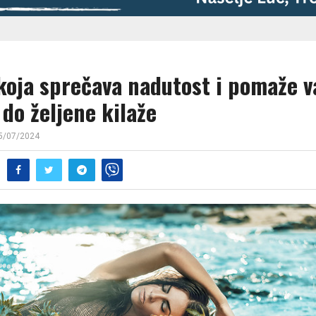
koja sprečava nadutost i pomaže 
do željene kilaže
5/07/2024