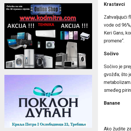
Krastavci
Zahvaljujući
vode od 96%, 
Keri Gans, ko
promene“.
Sočivo
Sočivo je pre
gvožđa; što j
metabolizam. 
smeđeg pirinč
Banane
Ako žudite za