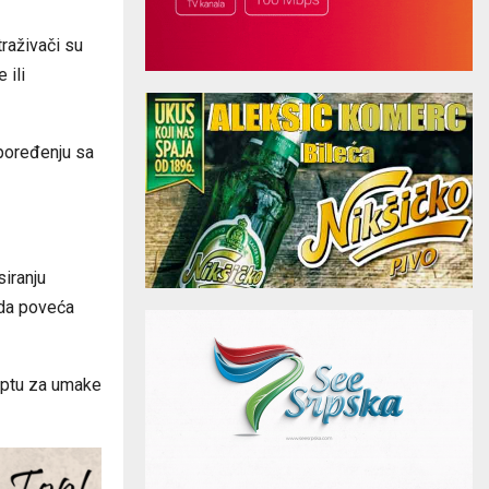
traživači su
 ili
 poređenju sa
siranju
da poveća
ceptu za umake