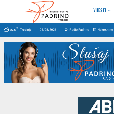
VIJESTI
C
Trebinje
06/08/2026
Radio Padrino
Nekretnine 
22.6