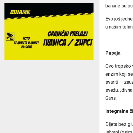
banane su pun
Evo još jedn
u našim telima
Papaja
Ovo tropsko vo
enzim koji se
svariti — zau
svežu, „divna 
Gans.
Integralne ž
Dijeta bez gl
ishrani (osim 