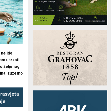
ne ide.
vam ubrzati
do željenog
ćina izuzetno