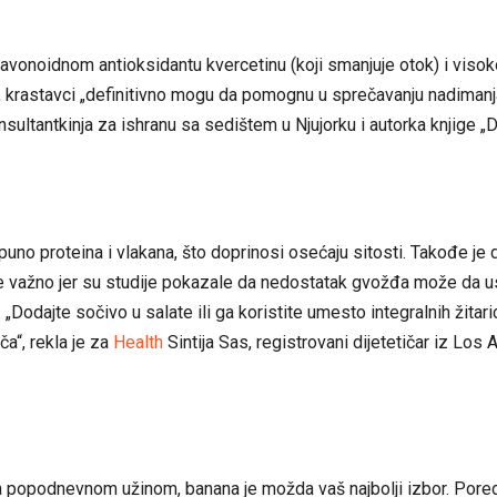
 flavonoidnom antioksidantu kvercetinu (koji smanjuje otok) i viso
krastavci „definitivno mogu da pomognu u sprečavanju nadimanja“
nsultantkinja za ishranu sa sedištem u Njujorku i autorka knjige „
puno proteina i vlakana, što doprinosi osećaju sitosti. Takođe je 
e važno jer su studije pokazale da nedostatak gvožđa može da us
„Dodajte sočivo u salate ili ga koristite umesto integralnih žitar
a“, rekla je za
Health
Sintija Sas, registrovani dijetetičar iz Los
 popodnevnom užinom, banana je možda vaš najbolji izbor. Pored