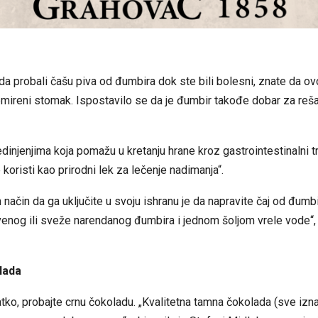
a probali čašu piva od đumbira dok ste bili bolesni, znate da ov
mireni stomak. Ispostavilo se da je đumbir takođe dobar za reš
jedinjenjima koja pomažu u kretanju hrane kroz gastrointestinalni tr
koristi kao prirodni lek za lečenje nadimanja“.
način da ga uključite u svoju ishranu je da napravite čaj od đumb
enog ili sveže narendanog đumbira i jednom šoljom vrele vode“,
lada
atko, probajte crnu čokoladu. „Kvalitetna tamna čokolada (sve iz