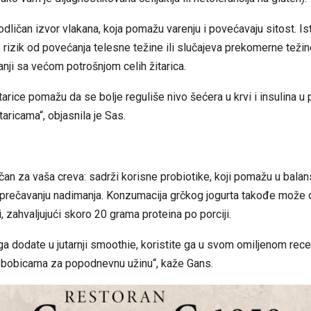
odličan izvor vlakana, koja pomažu varenju i povećavaju sitost. Is
e rizik od povećanja telesne težine ili slučajeva prekomerne težine
nji sa većom potrošnjom celih žitarica.
itarice pomažu da se bolje reguliše nivo šećera u krvi i insulina u
taricama“, objasnila je Sas.
ičan za vaša creva: sadrži korisne probiotike, koji pomažu u balan
 sprečavanju nadimanja. Konzumacija grčkog jogurta takođe može 
i, zahvaljujući skoro 20 grama proteina po porciji.
ga dodate u jutarnji smoothie, koristite ga u svom omiljenom re
sa bobicama za popodnevnu užinu“, kaže Gans.