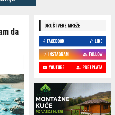
DRUŠTVENE MREŽE
vam da
FACEBOOK
LIKE
INSTAGRAM
FOLLOW
YOUTUBE
PRETPLATA