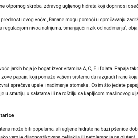
e otpornog skroba, zdravog ugljenog hidrata koji doprinosi oseća
e prednosti ovog voća: „Banane mogu pomoći u sprečavanju zadr
 regulacijom nivoa natrijuma, smanjujući rizik od nadimanja“, obja
će jarkih boja je bogat izvor vitamina A, C, E i folata. Papaja ta
 zove papain, koji pomaže vašem sistemu da razgradi hranu koju
zvrat sprečava upale i nadimanje stomaka . Osim što jedete papaj
je u smutiju, u salatama ili na roštilju sa kapljicom maslinovog ulja
itarice
utena može biti popularna, ali ugljene hidrate na bazi pšenice dobr
ako vam je dijagnostikovana celijakija ili netolerancija na gluten).