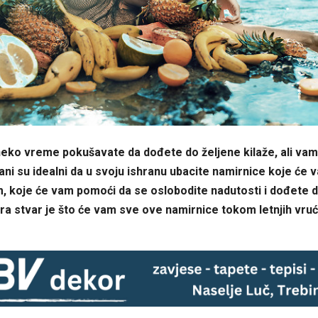
eko vreme pokušavate da dođete do željene kilaže, ali vam 
 dani su idealni da u svoju ishranu ubacite namirnice koje će 
, koje će vam pomoći da se oslobodite nadutosti i dođete 
ra stvar je što će vam sve ove namirnice tokom letnjih vru