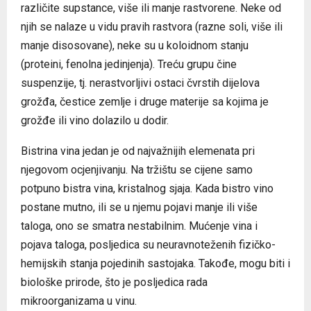
različite supstance, više ili manje rastvorene. Neke od
njih se nalaze u vidu pravih rastvora (razne soli, više ili
manje disosovane), neke su u koloidnom stanju
(proteini, fenolna jedinjenja). Treću grupu čine
suspenzije, tj. nerastvorljivi ostaci čvrstih dijelova
grožđa, čestice zemlje i druge materije sa kojima je
grožđe ili vino dolazilo u dodir.
Bistrina vina jedan je od najvažnijih elemenata pri
njegovom ocjenjivanju. Na tržištu se cijene samo
potpuno bistra vina, kristalnog sjaja. Kada bistro vino
postane mutno, ili se u njemu pojavi manje ili više
taloga, ono se smatra nestabilnim. Mućenje vina i
pojava taloga, posljedica su neuravnoteženih fizičko-
hemijskih stanja pojedinih sastojaka. Takođe, mogu biti i
biološke prirode, što je posljedica rada
mikroorganizama u vinu.