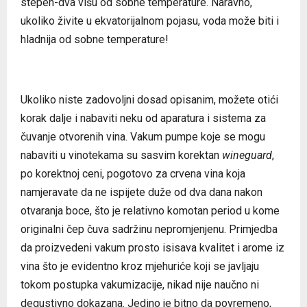
stepen-dva višu od sobne temperature. Naravno,
ukoliko živite u ekvatorijalnom pojasu, voda može biti i
hladnija od sobne temperature!
Ukoliko niste zadovoljni dosad opisanim, možete otići
korak dalje i nabaviti neku od aparatura i sistema za
čuvanje otvorenih vina. Vakum pumpe koje se mogu
nabaviti u vinotekama su sasvim korektan
wineguard
,
po korektnoj ceni, pogotovo za crvena vina koja
namjeravate da ne ispijete duže od dva dana nakon
otvaranja boce, što je relativno komotan period u kome
originalni čep čuva sadržinu nepromjenjenu. Primjedba
da proizvedeni vakum prosto isisava kvalitet i arome iz
vina što je evidentno kroz mjehuriće koji se javljaju
tokom postupka vakumizacije, nikad nije naučno ni
degustivno dokazana. Jedino je bitno da povremeno,