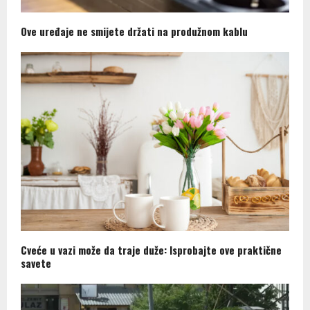
Ove uređaje ne smijete držati na produžnom kablu
Cveće u vazi može da traje duže: Isprobajte ove praktične
savete