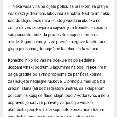
– Neka vaša vina ne dijele policu sa praškom za pranje
veša, razrijeđivačem, lakovima za nokte. Nađite im neku
iole dostojnu oazu mira i čistog vazduha ukoliko ne
želite da vas iznevjere u najvažnijem trenutku – recimo
kad ponudite tasta da proslavite uspješnu prošnju
mlade. Sigurno vam je već previše njegove kisele face,
glupo je da vino „dospije” još kiseline na tu vatricu.
Konačno, niko od vas ne očekuje da posjedujete
ukopani vinski podrum u lagumima na obali rijeke. Pa ni
da ga gradite po svim propisima za par flaša kojima
zaslađujete nedjeljne ručkove. U principu, mali špajz u
sredini stana (ali bez radijatora unutra), sa sklepanom
policom na kojoj će flaše stajati pod 7 vodoravno, a ne 5
uspravno je sasvim prihvatljivo rješenje vinskih
ukrštenih riječi. Par flaša koje ćete konzumirati tokom
narednih 6 mjeseci mogu da odleže i stojećki bez