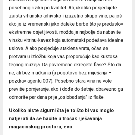
posebnog rizika po kvalitet. Ali, ukoliko posjedujete
zaista vrhunsko arhivsko i izuzetno skupo vino, pa još
ako je iz vremenski jako daleke berbe što je preduslov
ekstremne osjetljivosti, možda je najbolje da nabavite
vinsku vitrinu-kavez koja automatski podešava idealne
uslove. A ako posjeduje staklena vrata, očas se
pretvara u izložbu koja vas preporučuje kao kustosa
tečnog muzeja. Da povremeno okrećete flaše? Što da
ne, ali bez mućkanja (a pogotovo bez miješanja –
pozdrav agentu 007). Posebno stara vina ne vole
previše pomjeranje, ako i dođe do šetnje, obavezno ga
odmorite par dana prije „oslobađanja” iz flaše.
Ukoliko niste sigurni šta je to što bi vas moglo
natjerati da se bacite u trošak rješavanja
magacinskog prostora, evo: