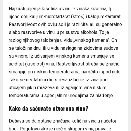
Najzastupljenija kiselina u vinu je vinska kiselina, tj.
njene soli kalijum-hidrotartarat (streš) i kalcijum-tartarat.
Rastvorljivost ovih dviju soli je različita, ali su generalno
slabo rastvorive u vinu, u prisustvu alkohola. To je
razlog njihovog taloženja u vidu „vinskog kamena”. On
se taloži na dnu, ili u vidu naslaga na zidovima sudova
sa vinom. Izlučivanjem vinskog kamena smanjuje se
aciditet (kiselost) vina. Rastvorljivost streša se znatno
smanjuje pri niskim temperaturama, naročito ispod nule.
Tako se nestabilni dio streša izlučuje iz vina pod
uticajem jakih mrazeva ili izlaganjem vina niskim
temperaturama u specijalnim uređajima za hlađenje.
Kako da sačuvate otvoreno vino?
Dešava se da ostane značajna količina vina u načetoj
boci. Pogotovo ako je riječ o skupom vinu, prava je