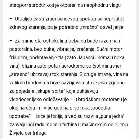
stiropor/stirodur koji je otporan na neophodnu vlagu.
– Ultraljubičasti zraci sunčevog spektra su neprijatelj
zdravog starenja, pa je potrebno „mračno” osvetljenje.
– Za mirnu starost okolina treba da bude razumna i
pastoralna, bez buke, vibracija, zračenja. Bučni motori
frižidera, podrhtavanje tla (zato Japanci i nemaju neka
vina), blizina auto-puta i aerodroma su čist minus jer
„stresno” ubrzavaju tok starenja. S druge strane, vina na
velikim brodovima brže sazrijevaju što je jako zgodno
za pojedine „skupe sorte” koje zahtjevaju
višedecenijsko odležavanje – u brodskom restoranu je
okej naručiti ih i više godina prije roka „početka
upotrebe” – biće jeftinija, a već su razvila „puna jedra”
zahvaljujući radu moćnih turbina u mašinskom odjeljenju.
Živjela centrifuga.