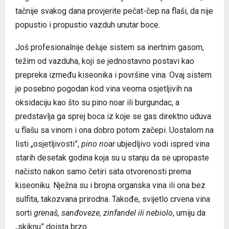
tačnije svakog dana provjerite pečat-čep na flaši, da nije
popustio i propustio vazduh unutar boce.
Još profesionalnije deluje sistem sa inertnim gasom,
težim od vazduha, koji se jednostavno postavi kao
prepreka između kiseonika i površine vina. Ovaj sistem
je posebno pogodan kod vina veoma osjetljivih na
oksidaciju kao što su pino noar ili burgundac, a
predstavlja ga sprej boca iz koje se gas direktno uduva
u flašu sa vinom i ona dobro potom začepi. Uostalom na
listi „osjetljivosti”,
pino noar
ubjedljivo vodi ispred vina
starih desetak godina koja su u stanju da se upropaste
načisto nakon samo četiri sata otvorenosti prema
kiseoniku. Nježna su i brojna organska vina ili ona bez
sulfita, takozvana prirodna. Takođe, svijetlo crvena vina
sorti
grenaš, sanđoveze, zinfandel ili nebiolo
, umiju da
„skiknu” doista brzo.