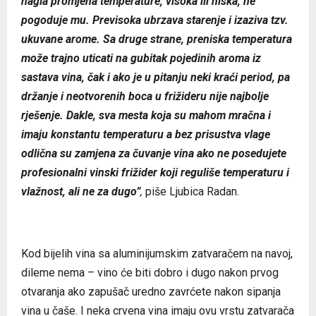
nagla promjena temperature, visoka ili niska, ne
pogoduje mu. Previsoka ubrzava starenje i izaziva tzv.
ukuvane arome. Sa druge strane, preniska temperatura
može trajno uticati na gubitak pojedinih aroma iz
sastava vina, čak i ako je u pitanju neki kraći period, pa
držanje i neotvorenih boca u frižideru nije najbolje
rješenje. Dakle, sva mesta koja su mahom mračna i
imaju konstantu temperaturu a bez prisustva vlage
odlična su zamjena za čuvanje vina ako ne posedujete
profesionalni vinski frižider koji reguliše temperaturu i
vlažnost, ali ne za dugo”
,
piše Ljubica Radan.
Kod bijelih vina sa aluminijumskim zatvaračem na navoj,
dileme nema – vino će biti dobro i dugo nakon prvog
otvaranja ako zapušač uredno zavrćete nakon sipanja
vina u čaše. I neka crvena vina imaju ovu vrstu zatvarača