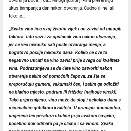
otvaranja boce. I da… Mnogi ljubitelji vina preferiraju
ukus šampanjca dan nakon otvaranja. Čudno ili ne, ali
tako je…
„
Svako vino ima svoj životni vijek i on zavisi od mnogih
faktora. Isto važi i za opstanak vina nakon otvaranja,
jer se već nekoliko sati posle otvaranja menja, a
pogotovo poslije nekoliko dana. Koliko će sve to
negativno uticati na vino zavisi prije svega od kvaliteta
vina. Podrazumjeva se da ćete vino zatvoriti nakon
otvaranja nekim od pomoćnih čepova, za šta se
preporučuju gumeni, vakumski čep, i zatim ga odložiti
na hladno mjesto, podrum ili frižider (najbolje vinski).
Tako pripremljeno, vino može da stoji i nekoliko dana s
minimalnim gubitkom kvaliteta. U principu, konstantna,
umjerena temperatura okoline prija svakom čovjeku,
posebno dok odmara pa je slično i sa vinom. Svaka