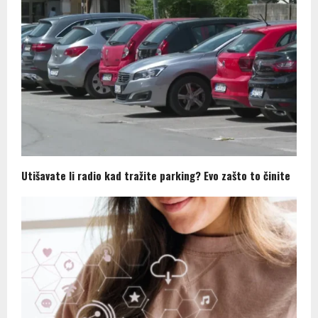
Utišavate li radio kad tražite parking? Evo zašto to činite