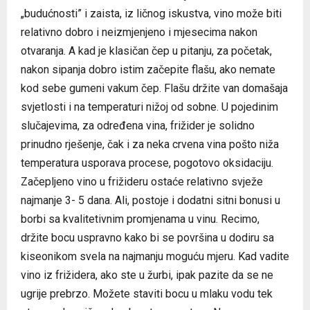
„budućnosti” i zaista, iz ličnog iskustva, vino može biti
relativno dobro i neizmjenjeno i mjesecima nakon
otvaranja. A kad je klasičan čep u pitanju, za početak,
nakon sipanja dobro istim začepite flašu, ako nemate
kod sebe gumeni vakum čep. Flašu držite van domašaja
svjetlosti i na temperaturi nižoj od sobne. U pojedinim
slučajevima, za određena vina, frižider je solidno
prinudno rješenje, čak i za neka crvena vina pošto niža
temperatura usporava procese, pogotovo oksidaciju.
Začepljeno vino u frižideru ostaće relativno svježe
najmanje 3- 5 dana. Ali, postoje i dodatni sitni bonusi u
borbi sa kvalitetivnim promjenama u vinu. Recimo,
držite bocu uspravno kako bi se površina u dodiru sa
kiseonikom svela na najmanju moguću mjeru. Kad vadite
vino iz frižidera, ako ste u žurbi, ipak pazite da se ne
ugrije prebrzo. Možete staviti bocu u mlaku vodu tek