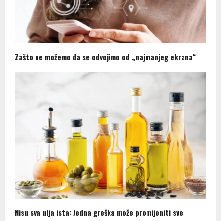
Zašto ne možemo da se odvojimo od „najmanjeg ekrana“
Nisu sva ulja ista: Jedna greška može promijeniti sve