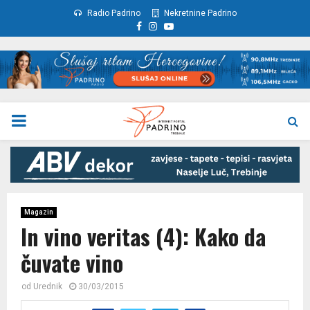
Radio Padrino
Nekretnine Padrino
Facebook
Instagram
Youtube
PRIMARY
MENU
Magazin
In vino veritas (4): Kako da
čuvate vino
od
Urednik
30/03/2015