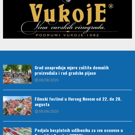
Grad unapređuje mjere zaštite domaćih
proizvođača i rad gradske pijace
08/08/2026
Filmski festival u Herceg Novom od 22. do 28.
avgusta
08/08/2026
Podjela besplatnih udžbenika za sve osnovce u