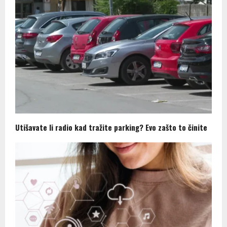
Utišavate li radio kad tražite parking? Evo zašto to činite