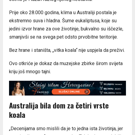
Prije oko 28.000 godina, klima u Australiji postala je
ekstremno suva i hladna. Šume eukaliptusa, koje su
jedini izvor hrane za ove životinje, bukvalno su iščezle,
smanjivši se na svega pet odsto prvobitne teritorije.
Bez hrane i staništa, „vitka koala“ nije uspjela da preživi.
Ovo otkriće je dokaz da muzejske zbirke širom svijeta
kriju još mnogo tajni.
Australija bila dom za četiri vrste
koala
„Decenijama smo mislili da je to jedna ista životinja, jer