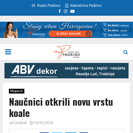
Radio Padrino
Nekretnine Padrino
Facebook
Instagram
Youtube
PRIMARY
MENU
Magazin
Naučnici otkrili novu vrstu
koale
od
Urednik
19/05/2026