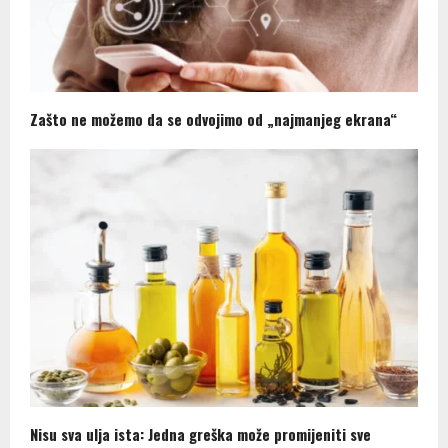
Zašto ne možemo da se odvojimo od „najmanjeg ekrana“
Nisu sva ulja ista: Jedna greška može promijeniti sve