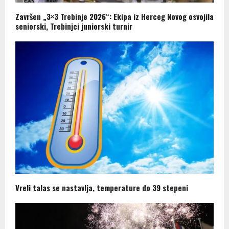
Završen „3×3 Trebinje 2026“: Ekipa iz Herceg Novog osvojila
seniorski, Trebinjci juniorski turnir
Vreli talas se nastavlja, temperature do 39 stepeni