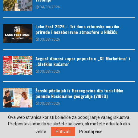
04/08/2026
Lake Fest 2026 – Tri dana vrhunske muzike,
prirode i nezaboravne atmosfere u Nikšiću
03/08/2026
Avgust donosi super popuste u „SL Marketima“ i
„Slatkim kućama“
03/08/2026
Ženski pčelinjak iz Hercegovine dio turističke
ponude Nacionalne geografije (VIDEO)
03/08/2026
Ova web stranica koristi kolačiće za poboljšanje vašeg iskustva.
Drugo mjesto za strijelce u finalu Kupa Republike
Pretpostavljamo da se slažete sa ovim, ali možete odustati ako
Srpske
želite.
Prihvati
Pročitaj više
03/08/2026