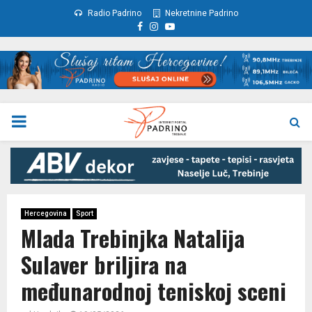
Radio Padrino
Nekretnine Padrino
Facebook
Instagram
Youtube
PRIMARY
MENU
Hercegovina
Sport
Mlada Trebinjka Natalija
Sulaver briljira na
međunarodnoj teniskoj sceni