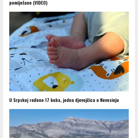
pomiješane (VIDEO)
U Srpskoj rođeno 17 beba, jedna djevojčica u Nevesinju