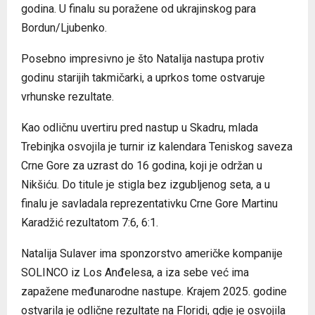
godina. U finalu su poražene od ukrajinskog para
Bordun/Ljubenko.
Posebno impresivno je što Natalija nastupa protiv
godinu starijih takmičarki, a uprkos tome ostvaruje
vrhunske rezultate.
Kao odličnu uvertiru pred nastup u Skadru, mlada
Trebinjka osvojila je turnir iz kalendara Teniskog saveza
Crne Gore za uzrast do 16 godina, koji je održan u
Nikšiću. Do titule je stigla bez izgubljenog seta, a u
finalu je savladala reprezentativku Crne Gore Martinu
Karadžić rezultatom 7:6, 6:1.
Natalija Sulaver ima sponzorstvo američke kompanije
SOLINCO iz Los Anđelesa, a iza sebe već ima
zapažene međunarodne nastupe. Krajem 2025. godine
ostvarila je odlične rezultate na Floridi, gdje je osvojila