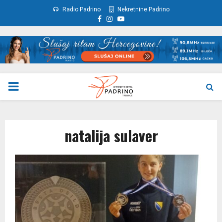
Radio Padrino
Nekretnine Padrino
Facebook
Instagram
Youtube
PRIMARY
MENU
natalija sulaver