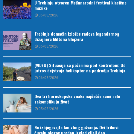
U Trebinju otvoren Međunarodni festival klasične
muzike
06/08/2026
Trebinje domaćin izložbe radova legendarnog
dizajnera Miltona Glejzera
06/08/2026
(VIDEO) Situacija sa požarima pod kontrolom: Od
jutros dejstvuje helikopter na području Trebinja
06/08/2026
Ova tri horoskopska znaka najčešće sami sebi
zakomplikuju život
05/08/2026
Ne izbjegavajte lan zbog gužvanja: Ovi trikovi
čuvaju njegov uredan izgled cijeli dan