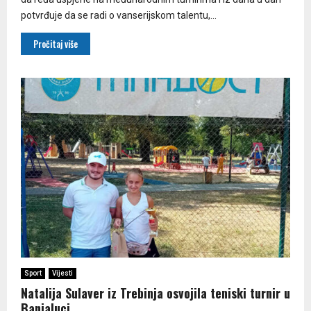
potvrđuje da se radi o vanserijskom talentu,...
Pročitaj više
Sport
Vijesti
Natalija Sulaver iz Trebinja osvojila teniski turnir u
Banjaluci