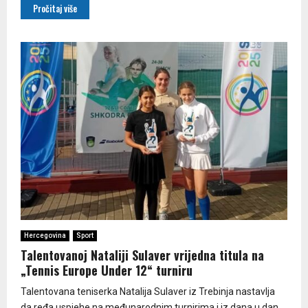
Pročitaj više
Hercegovina
Sport
Talentovanoj Nataliji Sulaver vrijedna titula na
„Tennis Europe Under 12“ turniru
Talentovana teniserka Natalija Sulaver iz Trebinja nastavlja
da ređa uspjehe na međunarodnim turnirima i iz dana u dan