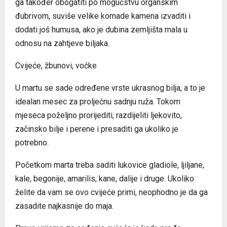
ga također obogatiti po mogućstvu organskim
đubrivom, suviše velike komade kamena izvaditi i
dodati još humusa, ako je dubina zemljišta mala u
odnosu na zahtjeve biljaka.
Cvijeće, žbunovi, voćke
U martu se sade određene vrste ukrasnog bilja, a to je
idealan mesec za proljećnu sadnju ruža. Tokom
mjeseca poželjno prorijediti, razdijeliti ljekovito,
začinsko bilje i perene i presaditi ga ukoliko je
potrebno.
Početkom marta treba saditi lukovice gladiole, ljiljane,
kale, begonije, amarilis, kane, dalije i druge. Ukoliko
želite da vam se ovo cvijeće primi, neophodno je da ga
zasadite najkasnije do maja.