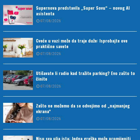
Supernova predstavila „Super Sovu“ – novog AI
asistenta
07/08/2026
Cveće u vazi može da traje duže: Isprobajte ove
praktične savete
07/08/2026
Utišavate li radio kad tražite parking? Evo zašto to
činite
07/08/2026
Zašto ne možemo da se odvojimo od „najmanjeg
ekrana“
07/08/2026
Nisu sva ulja ista: Jedna greška može promijeniti