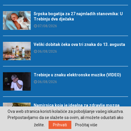
Srpska bogatija za 27 najmlađih stanovnika: U
Trebinju dva dječaka
07/08/2026
Veliki dobitak čeka ova tri znaka do 13. avgusta
06/08/2026
Trebinje u znaku elektronske muzike (VIDEO)
06/08/2026
Namirnica koja je idealna za zdravlje mozga
Ova web stranica koristi kolačiće za poboljšanje vašeg iskustva.
06/08/2026
Pretpostavljamo da se slažete sa ovim, ali možete odustati ako
želite.
Prihvati
Pročitaj više