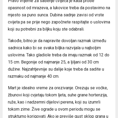
Pravo vrijeme za sađenje cvijeća je kada prođe
opasnost od mrazeva, a lukovice treba da postavimo na
mjesto sa puno sunca. Dubina sadnje zavisi od vrste
cvijeta pa se prije nego započnete raspitajte o uslovima
koji su potrebni za biljku koju ste odabrali.
Takođe, bitno je da napravite dovoljan razmak između
sadnica kako bi se svaka biljka razvijala u najboljim
uslovima. Tako gladiole treba da imaju razmak od 12 do
15 cm. Begonije od najmanje 25, a ljiljani od 30 cm
dužine. Najzahtjevnije su dalije koje treba da sadite u
razmaku od najmanje 40 cm.
Mart je idealno vreme za orezivanje. Orezuju se voćke,
žbunovi koji cvjetaju tokom ljeta, suhe grane hortenzija,
ruže, kao i nadzemni dijelovi perena, koji su izumrli
tokom zime. Žive ograde u ovom periodu mogu se
strukturno korigovati. Ako je previše gust sklop grana u