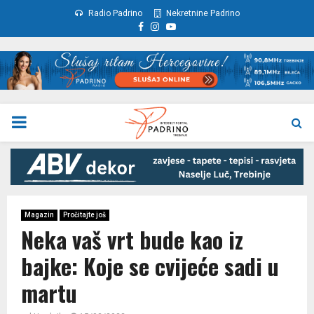
Radio Padrino
Nekretnine Padrino
Facebook
Instagram
Youtube
PRIMARY
MENU
Magazin
Pročitajte još
Neka vaš vrt bude kao iz
bajke: Koje se cvijeće sadi u
martu