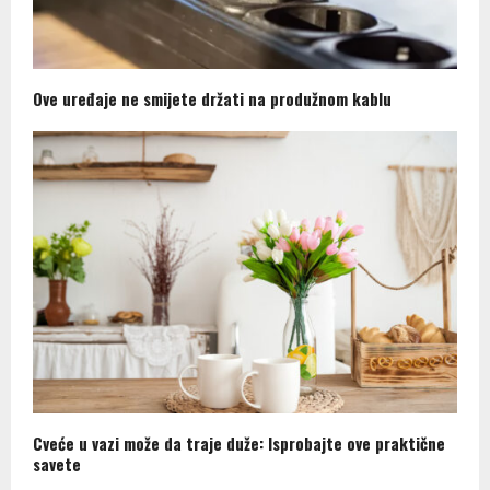
Ove uređaje ne smijete držati na produžnom kablu
Cveće u vazi može da traje duže: Isprobajte ove praktične
savete