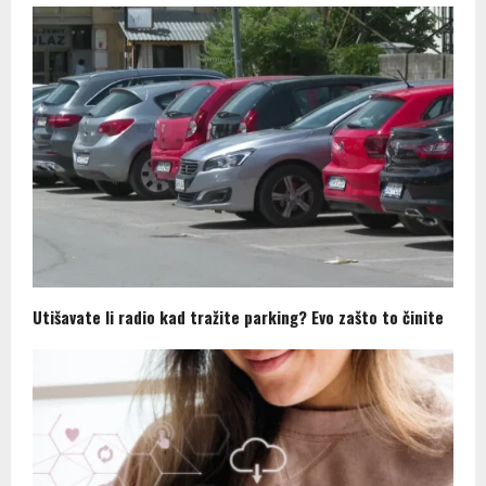
Utišavate li radio kad tražite parking? Evo zašto to činite