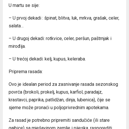
U martu se sije:
– U prvoj dekadi : špinat, blitva, luk, mrkva, grašak, celer,
salata…
– U drugoj dekadi: rotkvice, celer, peršun, paštrnjak i
mirođija.
– U trećoj dekadi: kelj, kupus, keleraba.
Priprema rasada:
Ovo je idealan period za zasnivanje rasada sezonskog
povrća (brokoli, prokelj, kupus, karfiol, paradajz,
krastavci, paprika, patlidžan, dinja, lubenica), čije se
sjeme može pronaći u poljoprivrednim apotekama.
Za rasad je potrebno pripremiti sandučiće (ili stare
gajbice) sa mješavinom zemlje i pijeska, rasporediti