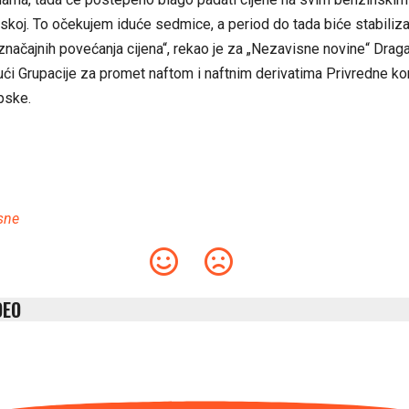
skoj. To očekujem iduće sedmice, a period do tada biće stabilizaci
značajnih povećanja cijena“, rekao je za „Nezavisne novine“ Dragan
ući Grupacije za promet naftom i naftnim derivatima Privredne k
pske.
sne
DEO