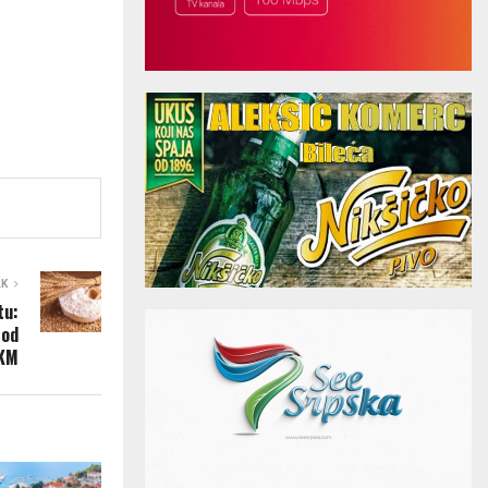
AK
tu:
 od
 KM