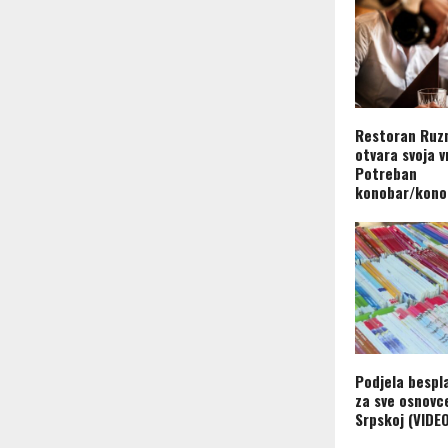
Restoran Ruz
otvara svoja v
Potreban
konobar/kono
Podjela bespl
za sve osnovc
Srpskoj (VIDE