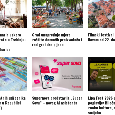
marin uskoro
Grad unapređuje mjere
Filmski festival
rata u Trebinju:
zaštite domaćih proizvođača i
Novom od 22. do
rad gradske pijace
barica
atnih udžbenika
Supernova predstavila „Super
Lipa Fest 2026 u
e u Republici
Sovu“ – novog AI asistenta
poglavlje: Bileć
O)
znaku kulture, 
smijeha