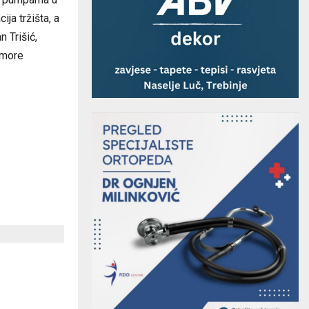
ja tržišta, a
 Trišić,
omore