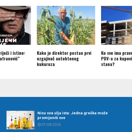
iječi i istine:
Kako je direktor postao prvi
Ko sve ima prav
afranović”
uzgajivač autohtonog
PDV-a za kupovi
kukuruza
stana?
Nisu sva ulja ista: Jedna greška može
promijeniti sve
07/08/2026