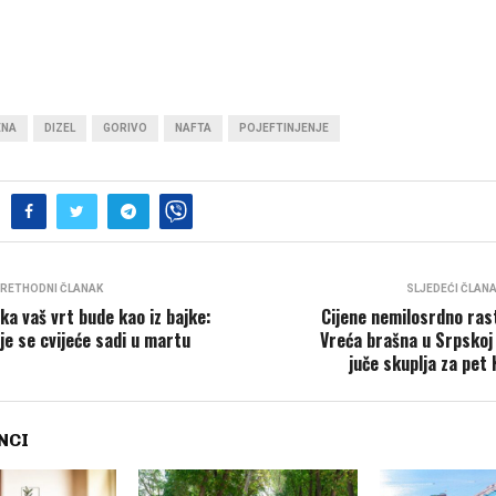
ENA
DIZEL
GORIVO
NAFTA
POJEFTINJENJE
RETHODNI ČLANAK
SLJEDEĆI ČLAN
ka vaš vrt bude kao iz bajke:
Cijene nemilosrdno ras
je se cvijeće sadi u martu
Vreća brašna u Srpskoj
juče skuplja za pet
NCI