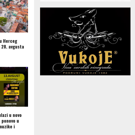
 u Herceg
 28. avgusta
lazi u novo
a ponovo u
muzike i