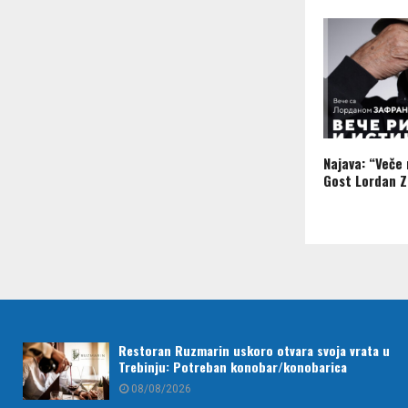
Najava: “Veče r
Gost Lordan Z
Restoran Ruzmarin uskoro otvara svoja vrata u
Trebinju: Potreban konobar/konobarica
08/08/2026