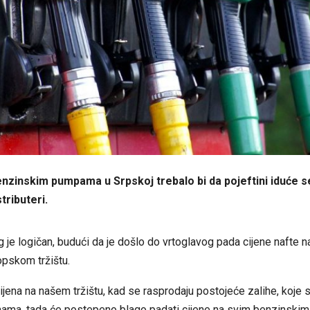
enzinskim pumpama u Srpskoj trebalo bi da pojeftini iduće 
stributeri.
 je logičan, budući da je došlo do vrtoglavog pada cijene nafte
pskom tržištu.
cijena na našem tržištu, kad se rasprodaju postojeće zalihe, koje 
enama, tada će postepeno blago padati cijene na svim benzinsk