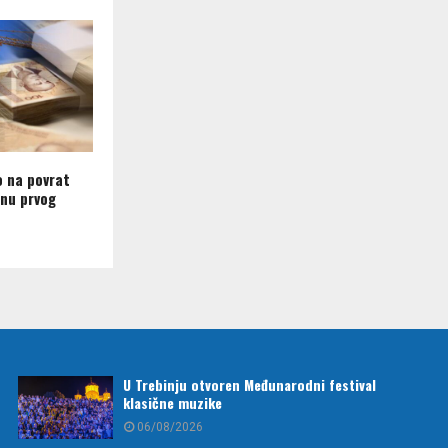
o na povrat
nu prvog
U Trebinju otvoren Međunarodni festival
klasične muzike
06/08/2026