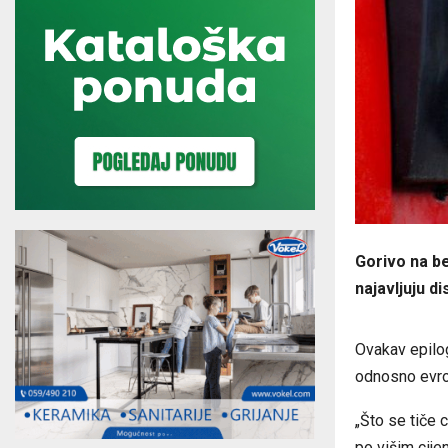
Gorivo na b
najavljuju di
Ovakav epilog
odnosno evro
„Što se tiče 
po višim cij