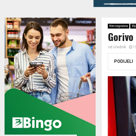
Hercegovina
Vij
Gorivo 
od
Urednik
1
PODIJELI