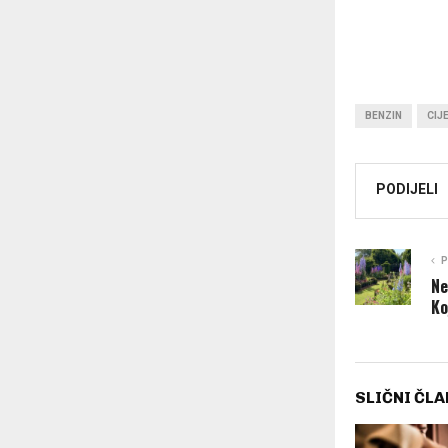
BENZIN
CIJ
PODIJELI
P
Ne
Ko
SLIČNI ČLA