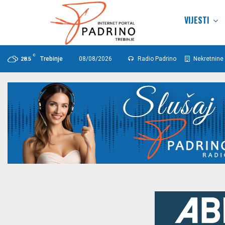
VIJESTI
C
Trebinje
08/08/2026
Radio Padrino
Nekretnine 
28.5