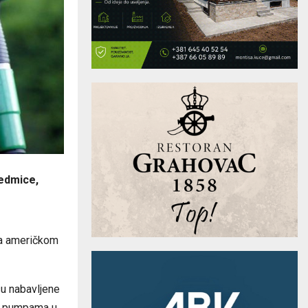
sedmice,
 na američkom
su nabavljene
im pumpama u