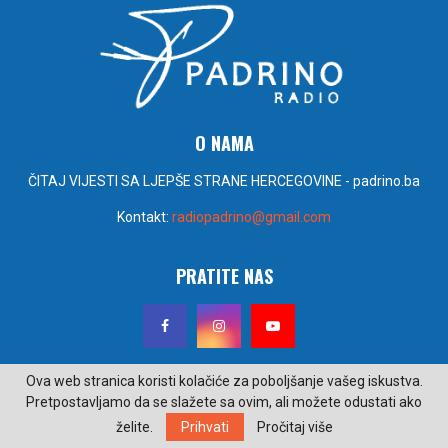
O NAMA
ČITAJ VIJESTI SA LJEPŠE STRANE HERCEGOVINE - padrino.ba
Kontakt:
radiopadrino@gmail.com
PRATITE NAS
Ova web stranica koristi kolačiće za poboljšanje vašeg iskustva.
Pretpostavljamo da se slažete sa ovim, ali možete odustati ako
@2022 - padrino.ba. Sva prava zadržana. Izrada i održavanje Poseidon
želite.
Prihvati
Pročitaj više
design.