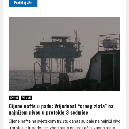
Pročitaj više
Svijet
Vijesti
Cijene nafte u padu: Vrijednost “crnog zlata” na
najnižem nivou u protekle 3 sedmice
Cijene nafte na svjetskom tržištu danas su pale na najniži nivo
u protekle tri sedmice, zbog rasta dolara i očekivanog rasta