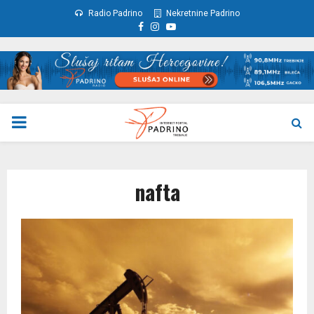
Radio Padrino
Nekretnine Padrino
Facebook
Instagram
Youtube
PRIMARY
MENU
nafta