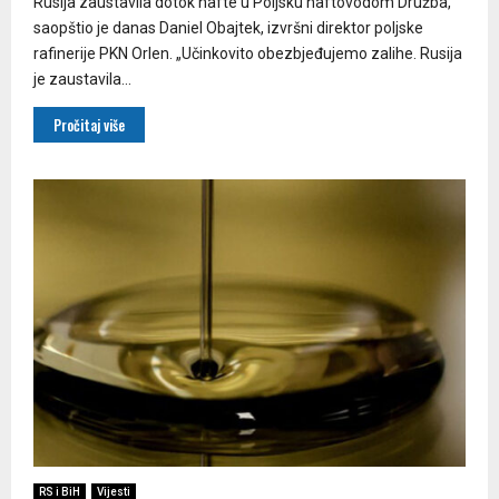
Rusija zaustavila dotok nafte u Poljsku naftovodom Družba,
saopštio je danas Daniel Obajtek, izvršni direktor poljske
rafinerije PKN Orlen. „Učinkovito obezbjeđujemo zalihe. Rusija
je zaustavila...
Pročitaj više
RS i BiH
Vijesti