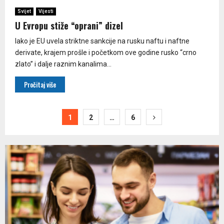
Svijet
Vijesti
U Evropu stiže “oprani” dizel
Iako je EU uvela striktne sankcije na rusku naftu i naftne
derivate, krajem prošle i početkom ove godine rusko “crno
zlato” i dalje raznim kanalima...
Pročitaj više
Paginacija
1
2
…
6
članaka