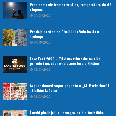
Pred nama ekstremne vrućine, temperature do 42
stepena
04/08/2026
Prodaje se stan na Obali Luke Vukalovića u
Trebinju
04/08/2026
Lake Fest 2026 – Tri dana vrhunske muzike,
prirode i nezaboravne atmosfere u Nikšiću
03/08/2026
Avgust donosi super popuste u „SL Marketima“ i
„Slatkim kućama“
03/08/2026
Ženski pčelinjak iz Hercegovine dio turističke