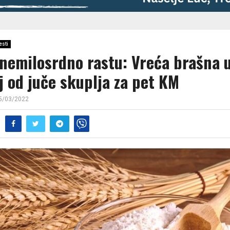
esti
 nemilosrdno rastu: Vreća brašna 
j od juče skuplja za pet KM
5/03/2022