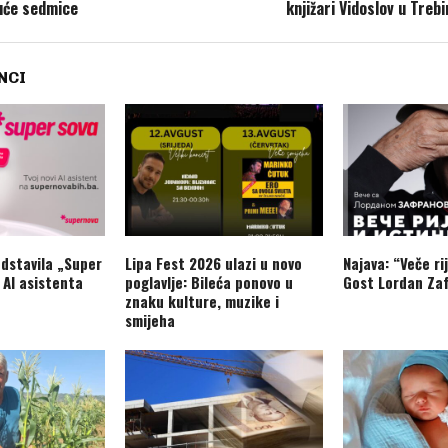
uće sedmice
knjižari Vidoslov u Trebi
NCI
dstavila „Super
Lipa Fest 2026 ulazi u novo
Najava: “Veče rij
 AI asistenta
poglavlje: Bileća ponovo u
Gost Lordan Zaf
znaku kulture, muzike i
smijeha