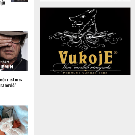
nju
eči i istine:
ranović”