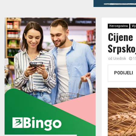
Hercegovina
Vij
Cijene
Srpsko
od
Urednik
1
PODIJELI