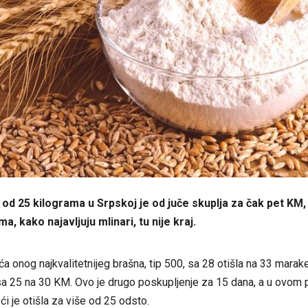
od 25 kilograma u Srpskoj je od juče skuplja za čak pet KM,
a, kako najavljuju mlinari, tu nije kraj.
eća onog najkvalitetnijeg brašna, tip 500, sa 28 otišla na 33 marak
a 25 na 30 KM. Ovo je drugo poskupljenje za 15 dana, a u ovom p
ći je otišla za više od 25 odsto.