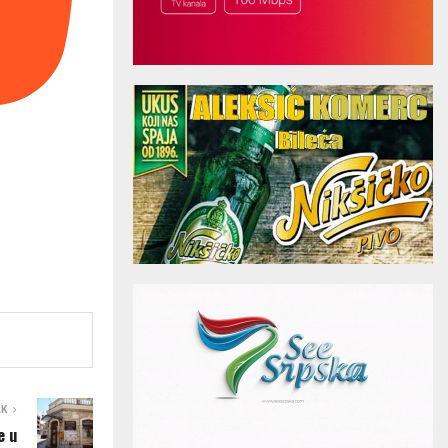
AK
e u