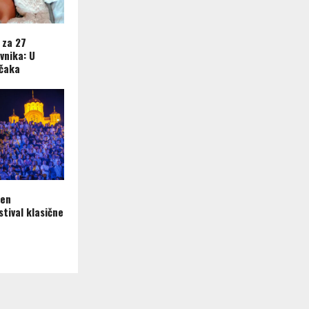
 za 27
vnika: U
ečaka
ren
tival klasične