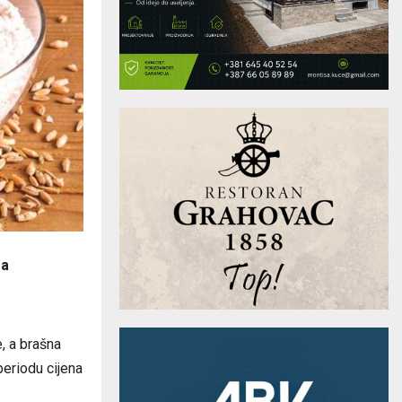
 a
e, a brašna
eriodu cijena