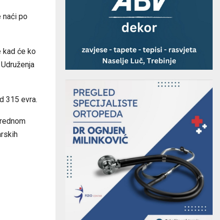
e naći po
e kad će ko
 Udruženja
od 315 evra.
narednom
arskih