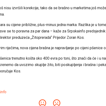
još nisu izvršili korekcije, tako da se brašno u marketima još mož
ma.
ara su cijene približne, plus-minus jedna marka. Razlika je u tom
i sve se to poravna za par dana – kaže za Srpskainfo predsjednik
direktor preduzeća „Žitoprerada“ Prijedor Zoran Kos.
m riječima, nova cijena brašna je napravljanje po cijeni pšenice 
enica trenutno košta oko 400 evra po toni, što znači da će i u 
krenemo da uvozimo skuplje žito, biti poskupljenja i brašna i pek
poručuje Kos.
info