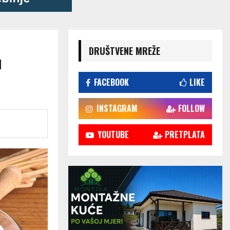
DRUŠTVENE MREŽE
u
FACEBOOK
LIKE
INSTAGRAM
FOLLOW
YOUTUBE
PRETPLATA