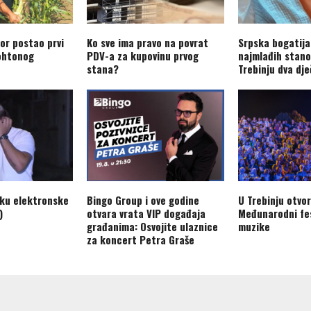
or postao prvi
Ko sve ima pravo na povrat
Srpska bogatija
ohtonog
PDV-a za kupovinu prvog
najmlađih stano
stana?
Trebinju dva dj
aku elektronske
Bingo Group i ove godine
U Trebinju otvo
)
otvara vrata VIP događaja
Međunarodni fes
građanima: Osvojite ulaznice
muzike
za koncert Petra Graše