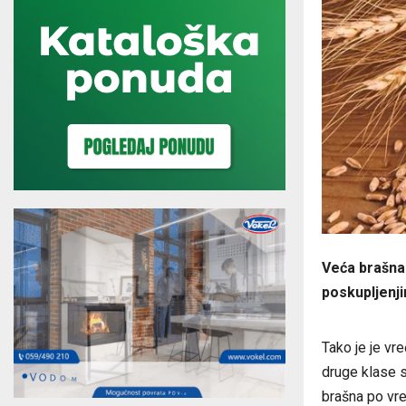
Veća brašna 
poskupljenjim
Tako je je vr
druge klase s
brašna po vre