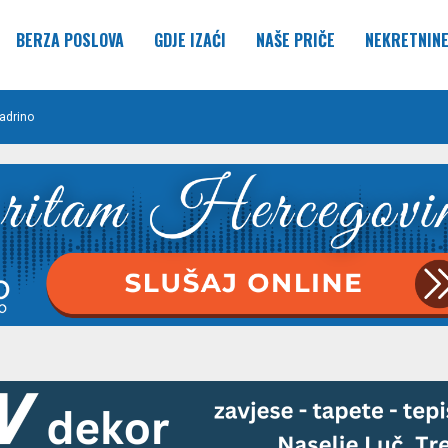
BERZA POSLOVA
GDJE IZAĆI
NAŠE PRIČE
NEKRETNIN
adrino