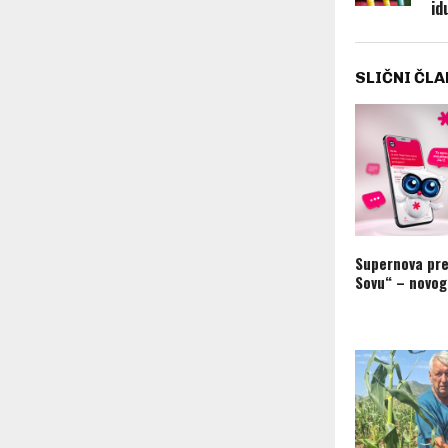
id
SLIČNI ČLA
Supernova pre
Sovu“ – novog