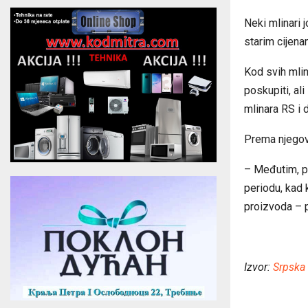
Neki mlinari 
starim cijena
Kod svih mlin
poskupiti, al
mlinara RS i 
Prema njegovi
– Međutim, pš
periodu, kad 
proizvoda – 
Izvor:
Srpska 