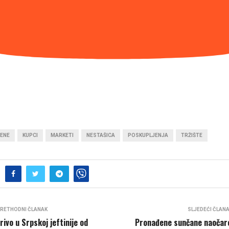
JENE
KUPCI
MARKETI
NESTAŠICA
POSKUPLJENJA
TRŽIŠTE
RETHODNI ČLANAK
SLJEDEĆI ČLAN
rivo u Srpskoj jeftinije od
Pronađene sunčane naočar