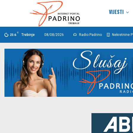
VIJESTI
C
Trebinje
08/08/2026
Radio Padrino
Nekretnine P
23.6