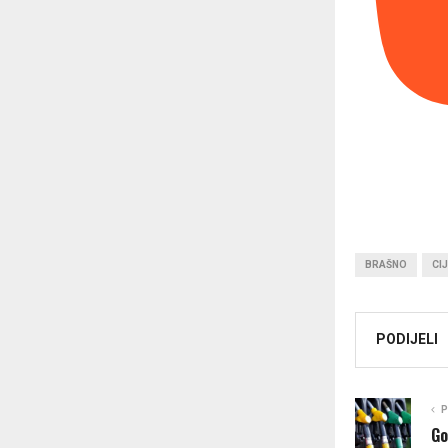
BRAŠNO
CI
PODIJELI
P
Go