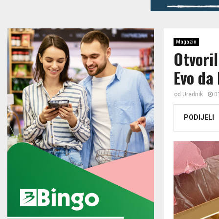
Magazin
Otvoril
Evo da 
od
Urednik
0
PODIJELI