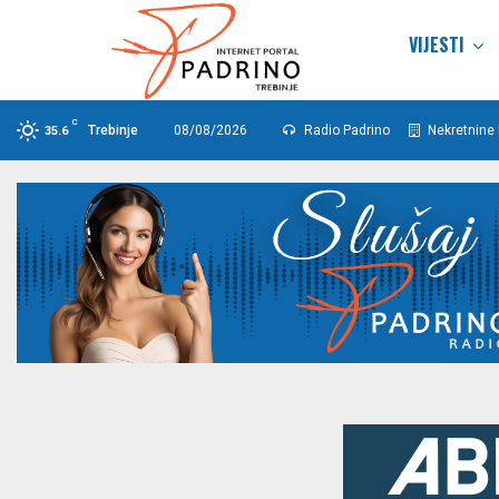
VIJESTI
C
Trebinje
08/08/2026
Radio Padrino
Nekretnine 
35.6