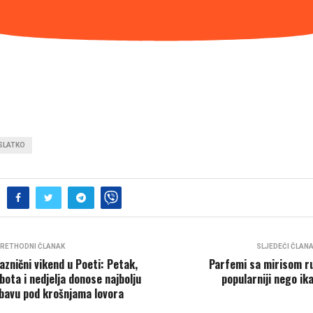
SLATKO
RETHODNI ČLANAK
SLJEDEĆI ČLAN
aznični vikend u Poeti: Petak,
Parfemi sa mirisom r
bota i nedjelja donose najbolju
popularniji nego ik
bavu pod krošnjama lovora