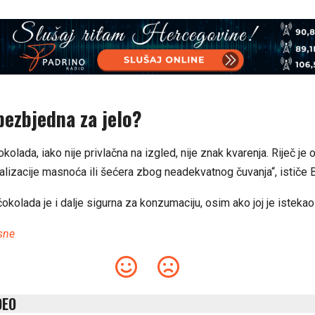
 bezbjedna za jelo?
okolada, iako nije privlačna na izgled, nije znak kvarenja. Riječ je
alizacije masnoća ili šećera zbog neadekvatnog čuvanja“, ističe B
okolada je i dalje sigurna za konzumaciju, osim ako joj je istekao 
sne
DEO