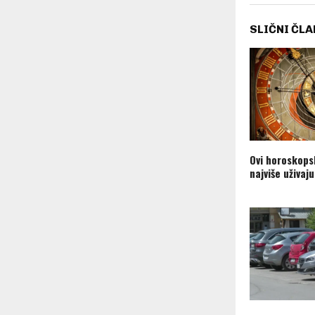
SLIČNI ČLA
Ovi horoskops
najviše uživaju