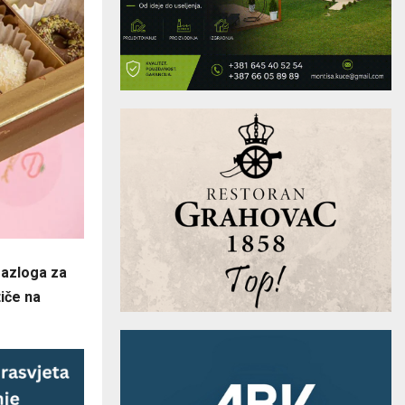
 razloga za
tiče na