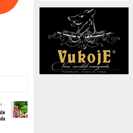
AK
uže
ada