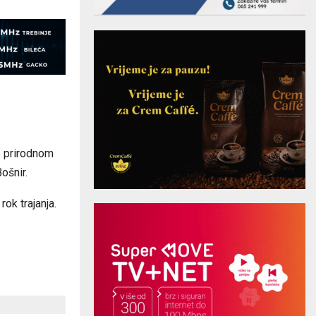
 o prirodnom
ošnir.
rok trajanja.