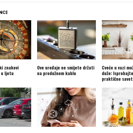
NCI
ki znakovi
Ove uređaje ne smijete držati
Cveće u vazi mo
 u ljetu
na produžnom kablu
duže: Isprobajt
praktične savet