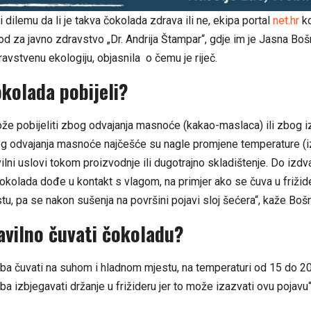
li dilemu da li je takva čokolada zdrava ili ne, ekipa portal
net.hr
ko
d za javno zdravstvo „Dr. Andrija Štampar“, gdje im je Jasna Bošni
avstvenu ekologiju, objasnila o čemu je riječ.
kolada pobijeli?
e pobijeliti zbog odvajanja masnoće (kakao-maslaca) ili zbog i
og odvajanja masnoće najčešće su nagle promjene temperature (i
vilni uslovi tokom proizvodnje ili dugotrajno skladištenje. Do izdv
okolada dođe u kontakt s vlagom, na primjer ako se čuva u frižider
u, pa se nakon sušenja na površini pojavi sloj šećera“, kaže Bošn
avilno čuvati čokoladu?
ba čuvati na suhom i hladnom mjestu, na temperaturi od 15 do 2
eba izbjegavati držanje u frižideru jer to može izazvati ovu pojavu“