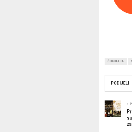
ČOKOLADA
PODIJELI
P
Pr
su
za