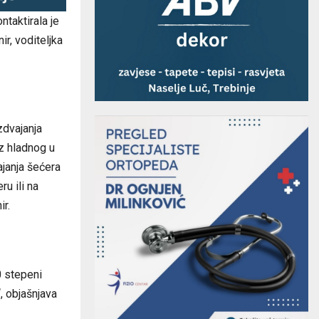
ntaktirala je
r, voditeljka
zdvajanja
z hladnog u
ajanja šećera
u ili na
ir.
0 stepeni
, objašnjava