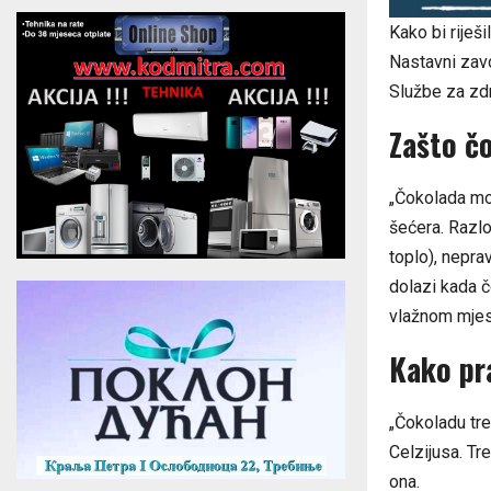
Kako bi riješi
Nastavni zavo
Službe za zdr
Zašto čo
„Čokolada mož
šećera. Razl
toplo), nepra
dolazi kada č
vlažnom mjest
Kako pr
„Čokoladu tre
Celzijusa. Tr
ona.