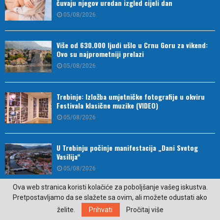
čuvaju njegov uredan izgled cijeli dan
05/08/2026
Više od 630.000 ljudi ušlo u Crnu Goru za vikend:
Ovo su najprometniji prelazi
05/08/2026
Trebinje: Izložba umjetničke fotografije u okviru
Festivala klasične muzike (VIDEO)
05/08/2026
U Trebinju počinje manifestacija „Dani Svetog
Vasilija“
05/08/2026
Ova web stranica koristi kolačiće za poboljšanje vašeg iskustva.
Pretpostavljamo da se slažete sa ovim, ali možete odustati ako
U trebinjskoj biblioteci u petak promocija romana
„Ilirik“ Dragana Glogovca
želite.
Prihvati
Pročitaj više
05/08/2026