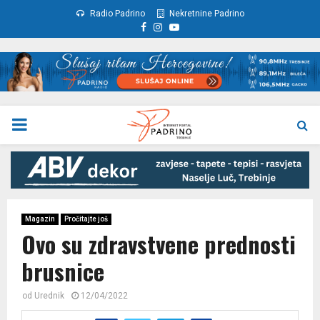
Radio Padrino
Nekretnine Padrino
Facebook
Instagram
Youtube
PRIMARY
MENU
Magazin
Pročitajte još
Ovo su zdravstvene prednosti
brusnice
od
Urednik
12/04/2022