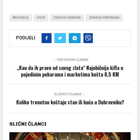
BRUSNICA
VOĆE
ZDRAVA ISHRANA
ZDRAVA PREHRANA
PODIJELI
PRETHODNI ČLANAK
„Kao da ih prave od suvog zlata“ Najobičnija kifla u
pojedinim pekarama i marketima košta 0,5 KM
SLJEDEĆI ČLANAK
Koliko trenutno koštaju stan ili kuća u Dubrovniku?
SLIČNI ČLANCI