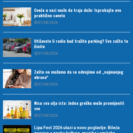
Cveće u vazi može da traje duže: Isprobajte ove
praktične savete
07/08/2026
Utišavate li radio kad tražite parking? Evo zašto to
činite
07/08/2026
Zašto ne možemo da se odvojimo od „najmanjeg
ekrana“
07/08/2026
Nisu sva ulja ista: Jedna greška može promijeniti
sve
07/08/2026
Lipa Fest 2026 ulazi u novo poglavlje: Bileća
ponovo u znaku kulture, muzike i smijeha