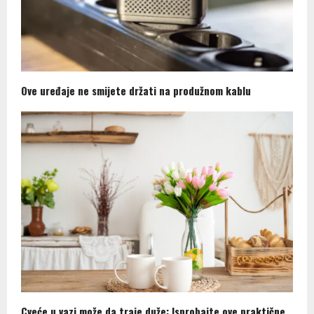
Ove uređaje ne smijete držati na produžnom kablu
Cveće u vazi može da traje duže: Isprobajte ove praktične