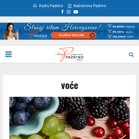
Radio Padrino
Nekretnine Padrino
Facebook
Instagram
Youtube
PRIMARY
MENU
voće