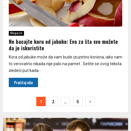
Magazin
Ne bacajte koru od jabuke: Evo za šta sve možete
da je iskoristite
Kora od jabuke može da vam bude izuzetno korisna, iako vam
to verovatno nikada nije palo na pamet.. Setite se ovog teksta
sledeći put kada...
Pročitaj više
Paginacija
1
2
…
5
članaka