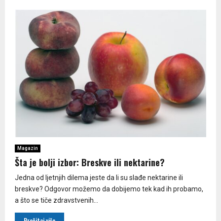
Magazin
Šta je bolji izbor: Breskve ili nektarine?
Jedna od ljetnjih dilema jeste da li su slađe nektarine ili
breskve? Odgovor možemo da dobijemo tek kad ih probamo,
a što se tiče zdravstvenih...
Pročitaj više