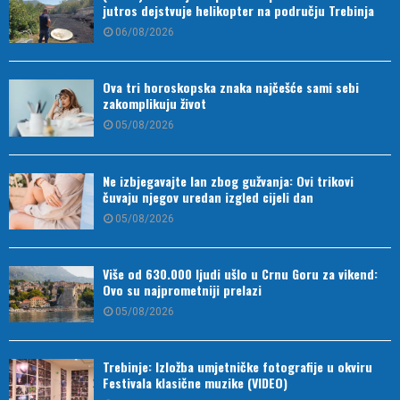
jutros dejstvuje helikopter na području Trebinja
06/08/2026
Ova tri horoskopska znaka najčešće sami sebi
zakomplikuju život
05/08/2026
Ne izbjegavajte lan zbog gužvanja: Ovi trikovi
čuvaju njegov uredan izgled cijeli dan
05/08/2026
Više od 630.000 ljudi ušlo u Crnu Goru za vikend:
Ovo su najprometniji prelazi
05/08/2026
Trebinje: Izložba umjetničke fotografije u okviru
Festivala klasične muzike (VIDEO)