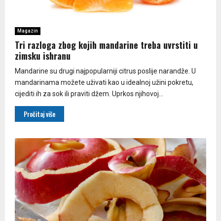
Magazin
Tri razloga zbog kojih mandarine treba uvrstiti u
zimsku ishranu
Mandarine su drugi najpopularniji citrus poslije narandže. U
mandarinama možete uživati kao u idealnoj užini pokretu,
cijediti ih za sok ili praviti džem. Uprkos njihovoj...
Pročitaj više