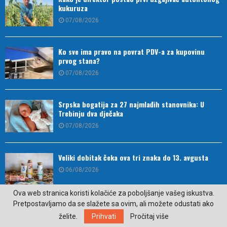
kukuruza
07/08/2026
Ko sve ima pravo na povrat PDV-a za kupovinu
prvog stana?
07/08/2026
Srpska bogatija za 27 najmlađih stanovnika: U
Trebinju dva dječaka
07/08/2026
Veliki dobitak čeka ova tri znaka do 13. avgusta
06/08/2026
Ova web stranica koristi kolačiće za poboljšanje vašeg iskustva.
Pretpostavljamo da se slažete sa ovim, ali možete odustati ako
Trebinje u znaku elektronske muzike (VIDEO)
želite.
Prihvati
Pročitaj više
06/08/2026