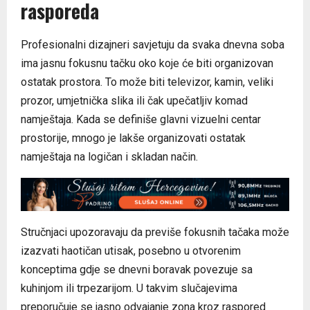
rasporeda
Profesionalni dizajneri savjetuju da svaka dnevna soba
ima jasnu fokusnu tačku oko koje će biti organizovan
ostatak prostora. To može biti televizor, kamin, veliki
prozor, umjetnička slika ili čak upečatljiv komad
namještaja. Kada se definiše glavni vizuelni centar
prostorije, mnogo je lakše organizovati ostatak
namještaja na logičan i skladan način.
Stručnjaci upozoravaju da previše fokusnih tačaka može
izazvati haotičan utisak, posebno u otvorenim
konceptima gdje se dnevni boravak povezuje sa
kuhinjom ili trpezarijom. U takvim slučajevima
preporučuje se jasno odvajanje zona kroz raspored