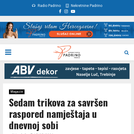
Radio Padrino
Nekretnine Padrino
Facebook
Instagram
Youtube
PRIMARY
MENU
Magazin
Sedam trikova za savršen
raspored namještaja u
dnevnoj sobi