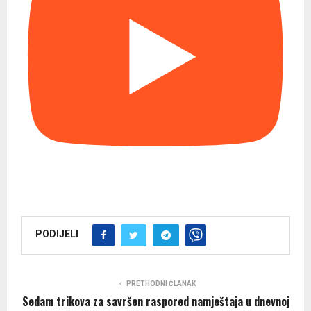
p
i
s
a
PODIJELI
PRETHODNI ČLANAK
Sedam trikova za savršen raspored namještaja u dnevnoj