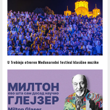
U Trebinju otvoren Međunarodni festival klasične muzike