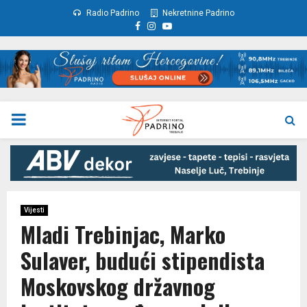
Radio Padrino
Nekretnine Padrino
Facebook
Instagram
Youtube
PRIMARY
MENU
Vijesti
Mladi Trebinjac, Marko
Sulaver, budući stipendista
Moskovskog državnog