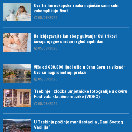
Ova tri horoskopska znaka najčešće sami sebi
zakomplikuju život
05/08/2026
Ne izbjegavajte lan zbog gužvanja: Ovi trikovi
čuvaju njegov uredan izgled cijeli dan
05/08/2026
Više od 630.000 ljudi ušlo u Crnu Goru za vikend:
Ovo su najprometniji prelazi
05/08/2026
Trebinje: Izložba umjetničke fotografije u okviru
Festivala klasične muzike (VIDEO)
05/08/2026
U Trebinju počinje manifestacija „Dani Svetog
Vasilija“