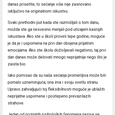
danas prisetite, to sećanje više nije zasnovano
isključivo na originalnom iskustvu.
Svaki prethodni put kada ste razmišljali o tom danu,
možda ste ga nesvesno menjali pod uticajem kasnijih
iskustava. Ako ste u školi proveli lepe godine, moguće
je da je i uspomena na prvi dan obojena prijatnim
emocijama. Ako ste školu doživljavali negativno, taj prvi
dan danas može delovati mnogo neprijatnije nego što je
zaista bio.
Iako pomisao da su naša sećanja promenljiva može biti
pomalo uznemirujuća, ona ima i svoju svetlu stranu.
Upravo zahvaljujući toj fleksibilnosti moguće je ublažiti
neprijatne uspomene i postepeno prevazilaziti
strahove.
Jedan od poznatih psiholoških fenomena naziva se