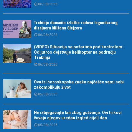
06/08/2026
Trebinje domaćin izložbe radova legendarnog
dizajnera Miltona Glejzera
06/08/2026
(VIDEO) Situacija sa požarima pod kontrolom:
Od jutros dejstvuje helikopter na području
Trebinja
06/08/2026
Ova tri horoskopska znaka najčešće sami sebi
zakomplikuju život
05/08/2026
Ne izbjegavajte lan zbog gužvanja: Ovi trikovi
čuvaju njegov uredan izgled cijeli dan
05/08/2026