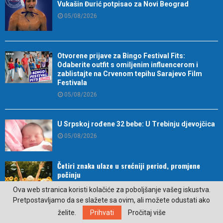
Vukašin Đurić potpisao za Novi Beograd
05/08/2026
Otvorene prijave za Bingo Festival Fits:
Odaberite outfit s omiljenim influencerom i
zablistajte na Crvenom tepihu Sarajevo Film
Festivala
05/08/2026
U Srpskoj rođene 32 bebe: U Trebinju djevojčica
05/08/2026
Četiri znaka ulaze u srećniji period, promjene
počinju
04/08/2026
Ova web stranica koristi kolačiće za poboljšanje vašeg iskustva.
Pretpostavljamo da se slažete sa ovim, ali možete odustati ako
želite.
Prihvati
Pročitaj više
Sedam znakova da vašim biljkama nedostaje vode