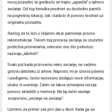
novoj pozadini, ta greška bi se trajno „ugradila“ u njihovo
sećanje. Od tog trenutka predmet su dosledno pamtili
na pogrešnoj lokaciji, čak i kada bi ih ponovo testirali uz
originalnu pozadinu.
Razlog za to leži u činjenici da je pamćenje proces
rekonstrukcije. Tokom tog procesa sećanja su izuzetno
podložna promenama, odnosno ono što psiholozi
nazivaju „labilnim“.
Svaki put kada prizovemo neko sećanje, ne vadimo
gotovu datoteku iz arhive. Naprotiv, mi je iznova pišemo
i uređujemo, često nesvesno dodajući nove informacije,
utiske ili uverenja. Zatim se takva izmenjena verzija
ponovo skladišti u memoriji. Na taj način nastaje
svojevrsno „sećanje na sećanje“.
Uzmimo za primer vaš prvi dan u školi. Kada ga se