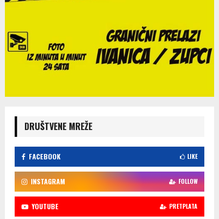
DRUŠTVENE MREŽE
FACEBOOK
LIKE
INSTAGRAM
FOLLOW
YOUTUBE
PRETPLATA