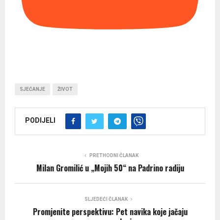
SJEĆANJE
ŽIVOT
PODIJELI
PRETHODNI ČLANAK
Milan Gromilić u „Mojih 50“ na Padrino radiju
SLJEDEĆI ČLANAK
Promjenite perspektivu: Pet navika koje jačaju