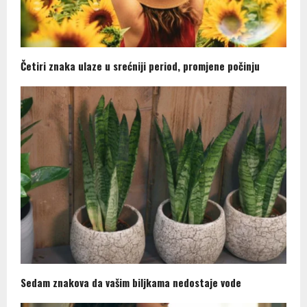
Četiri znaka ulaze u srećniji period, promjene počinju
Sedam znakova da vašim biljkama nedostaje vode