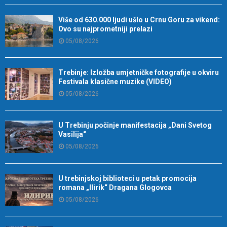
Više od 630.000 ljudi ušlo u Crnu Goru za vikend:
Ovo su najprometniji prelazi
05/08/2026
Trebinje: Izložba umjetničke fotografije u okviru
Festivala klasične muzike (VIDEO)
05/08/2026
U Trebinju počinje manifestacija „Dani Svetog
Vasilija“
05/08/2026
U trebinjskoj biblioteci u petak promocija
romana „Ilirik“ Dragana Glogovca
05/08/2026