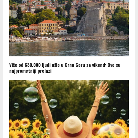
Više od 630.000 ljudi ušlo u Crnu Goru za vikend: Ovo su
najprometniji prelazi