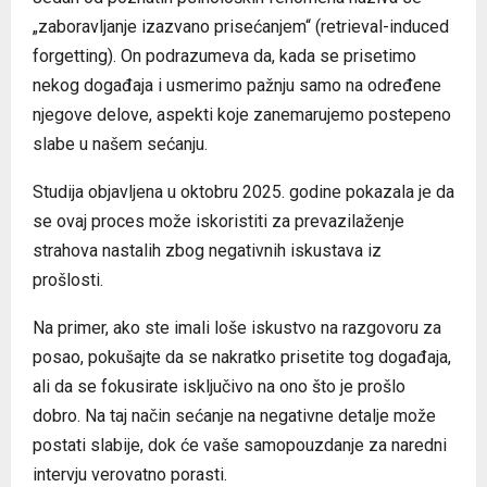
„zaboravljanje izazvano prisećanjem“ (retrieval-induced
forgetting). On podrazumeva da, kada se prisetimo
nekog događaja i usmerimo pažnju samo na određene
njegove delove, aspekti koje zanemarujemo postepeno
slabe u našem sećanju.
Studija objavljena u oktobru 2025. godine pokazala je da
se ovaj proces može iskoristiti za prevazilaženje
strahova nastalih zbog negativnih iskustava iz
prošlosti.
Na primer, ako ste imali loše iskustvo na razgovoru za
posao, pokušajte da se nakratko prisetite tog događaja,
ali da se fokusirate isključivo na ono što je prošlo
dobro. Na taj način sećanje na negativne detalje može
postati slabije, dok će vaše samopouzdanje za naredni
intervju verovatno porasti.