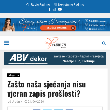
Radio Padrino
Nekretnine Padrino
Facebook
Instagram
Youtube
PRIMARY
MENU
Magazin
Zašto naša sjećanja nisu
vjeran zapis prošlosti?
od
Urednik
21/06/2026