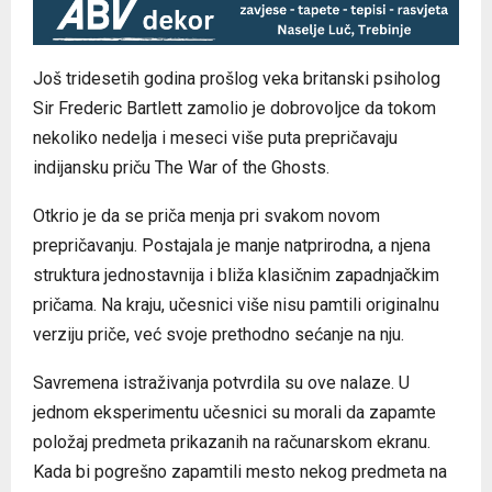
Još tridesetih godina prošlog veka britanski psiholog
Sir Frederic Bartlett zamolio je dobrovoljce da tokom
nekoliko nedelja i meseci više puta prepričavaju
indijansku priču The War of the Ghosts.
Otkrio je da se priča menja pri svakom novom
prepričavanju. Postajala je manje natprirodna, a njena
struktura jednostavnija i bliža klasičnim zapadnjačkim
pričama. Na kraju, učesnici više nisu pamtili originalnu
verziju priče, već svoje prethodno sećanje na nju.
Savremena istraživanja potvrdila su ove nalaze. U
jednom eksperimentu učesnici su morali da zapamte
položaj predmeta prikazanih na računarskom ekranu.
Kada bi pogrešno zapamtili mesto nekog predmeta na