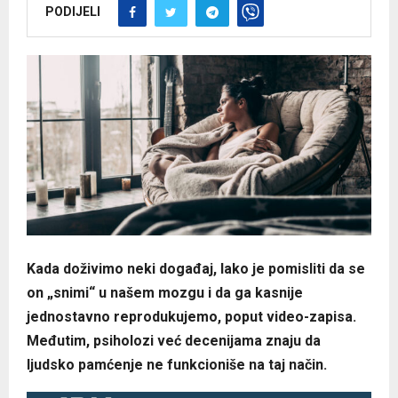
PODIJELI
Kada doživimo neki događaj, lako je pomisliti da se
on „snimi“ u našem mozgu i da ga kasnije
jednostavno reprodukujemo, poput video-zapisa.
Međutim, psiholozi već decenijama znaju da
ljudsko pamćenje ne funkcioniše na taj način.