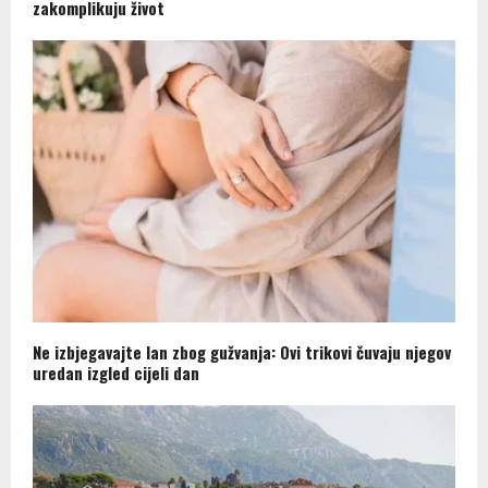
zakomplikuju život
Ne izbjegavajte lan zbog gužvanja: Ovi trikovi čuvaju njegov
uredan izgled cijeli dan