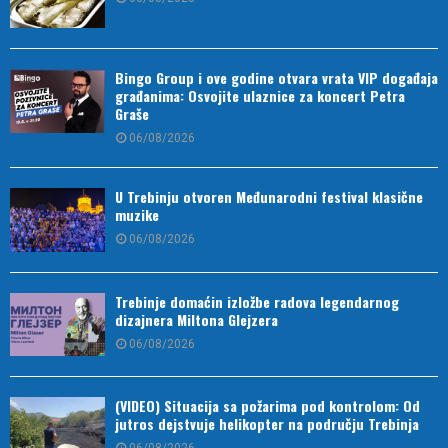
Bingo Group i ove godine otvara vrata VIP događaja
građanima: Osvojite ulaznice za koncert Petra
Graše
06/08/2026
U Trebinju otvoren Međunarodni festival klasične
muzike
06/08/2026
Trebinje domaćin izložbe radova legendarnog
dizajnera Miltona Glejzera
06/08/2026
(VIDEO) Situacija sa požarima pod kontrolom: Od
jutros dejstvuje helikopter na području Trebinja
06/08/2026