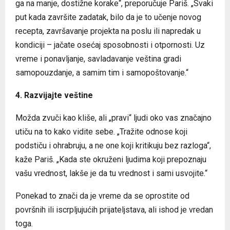
ga na manje, dostižne korake“, preporučuje Pariš. „Svaki
put kada završite zadatak, bilo da je to učenje novog
recepta, završavanje projekta na poslu ili napredak u
kondiciji – jačate osećaj sposobnosti i otpornosti. Uz
vreme i ponavljanje, savladavanje veština gradi
samopouzdanje, a samim tim i samopoštovanje.“
4. Razvijajte veštine
Možda zvuči kao kliše, ali „pravi“ ljudi oko vas značajno
utiču na to kako vidite sebe. „Tražite odnose koji
podstiču i ohrabruju, a ne one koji kritikuju bez razloga“,
kaže Pariš. „Kada ste okruženi ljudima koji prepoznaju
vašu vrednost, lakše je da tu vrednost i sami usvojite.“
Ponekad to znači da je vreme da se oprostite od
površnih ili iscrpljujućih prijateljstava, ali ishod je vredan
toga.