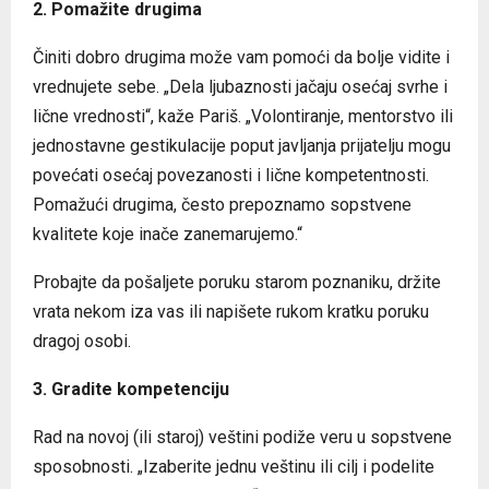
2. Pomažite drugima
Činiti dobro drugima može vam pomoći da bolje vidite i
vrednujete sebe. „Dela ljubaznosti jačaju osećaj svrhe i
lične vrednosti“, kaže Pariš. „Volontiranje, mentorstvo ili
jednostavne gestikulacije poput javljanja prijatelju mogu
povećati osećaj povezanosti i lične kompetentnosti.
Pomažući drugima, često prepoznamo sopstvene
kvalitete koje inače zanemarujemo.“
Probajte da pošaljete poruku starom poznaniku, držite
vrata nekom iza vas ili napišete rukom kratku poruku
dragoj osobi.
3. Gradite kompetenciju
Rad na novoj (ili staroj) veštini podiže veru u sopstvene
sposobnosti. „Izaberite jednu veštinu ili cilj i podelite