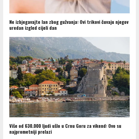
Ne izbjegavajte lan zbog gužvanja: Ovi trikovi čuvaju njegov
uredan izgled cijeli dan
Više od 630.000 ljudi ušlo u Crnu Goru za vikend: Ovo su
najprometniji prelazi