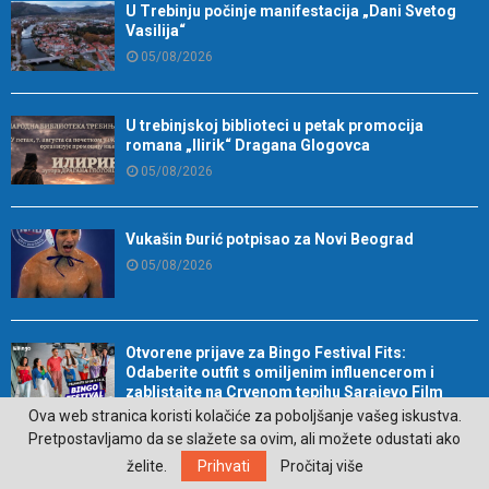
U Trebinju počinje manifestacija „Dani Svetog
Vasilija“
05/08/2026
U trebinjskoj biblioteci u petak promocija
romana „Ilirik“ Dragana Glogovca
05/08/2026
Vukašin Đurić potpisao za Novi Beograd
05/08/2026
Otvorene prijave za Bingo Festival Fits:
Odaberite outfit s omiljenim influencerom i
zablistajte na Crvenom tepihu Sarajevo Film
Festivala
Ova web stranica koristi kolačiće za poboljšanje vašeg iskustva.
Pretpostavljamo da se slažete sa ovim, ali možete odustati ako
05/08/2026
želite.
Prihvati
Pročitaj više