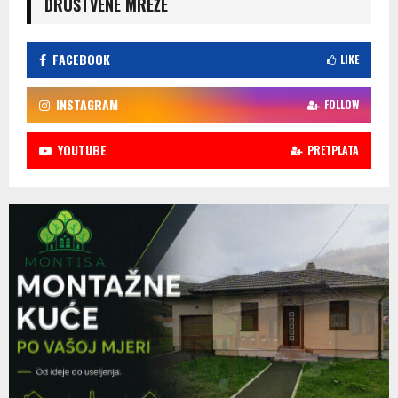
DRUŠTVENE MREŽE
FACEBOOK
LIKE
INSTAGRAM
FOLLOW
YOUTUBE
PRETPLATA