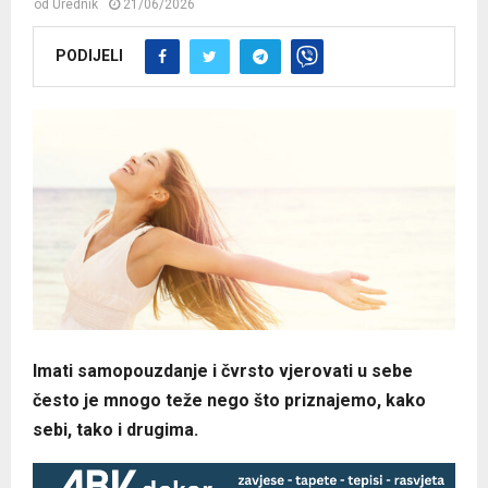
od
Urednik
21/06/2026
PODIJELI
Imati samopouzdanje i čvrsto vjerovati u sebe
često je mnogo teže nego što priznajemo, kako
sebi, tako i drugima.