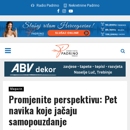
Radio Padrino
Nekretnine Padrino
Facebook
Instagram
Youtube
PRIMARY
MENU
Magazin
Promjenite perspektivu: Pet
navika koje jačaju
samopouzdanje