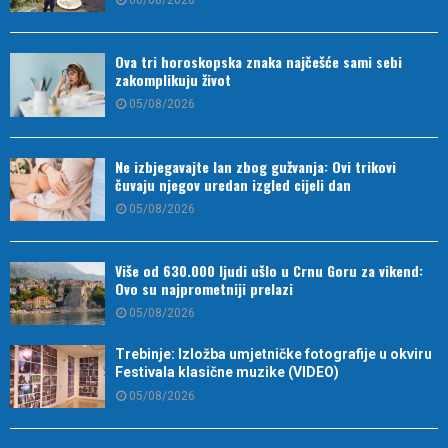
Ova tri horoskopska znaka najčešće sami sebi
zakomplikuju život
05/08/2026
Ne izbjegavajte lan zbog gužvanja: Ovi trikovi
čuvaju njegov uredan izgled cijeli dan
05/08/2026
Više od 630.000 ljudi ušlo u Crnu Goru za vikend:
Ovo su najprometniji prelazi
05/08/2026
Trebinje: Izložba umjetničke fotografije u okviru
Festivala klasične muzike (VIDEO)
05/08/2026