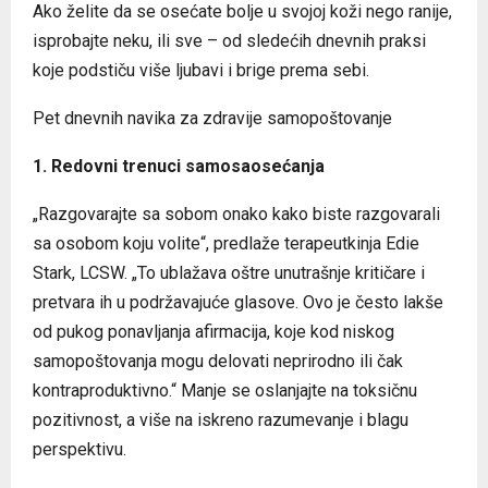
Ako želite da se osećate bolje u svojoj koži nego ranije,
isprobajte neku, ili sve – od sledećih dnevnih praksi
koje podstiču više ljubavi i brige prema sebi.
Pet dnevnih navika za zdravije samopoštovanje
1. Redovni trenuci samosaosećanja
„Razgovarajte sa sobom onako kako biste razgovarali
sa osobom koju volite“, predlaže terapeutkinja Edie
Stark, LCSW. „To ublažava oštre unutrašnje kritičare i
pretvara ih u podržavajuće glasove. Ovo je često lakše
od pukog ponavljanja afirmacija, koje kod niskog
samopoštovanja mogu delovati neprirodno ili čak
kontraproduktivno.“ Manje se oslanjajte na toksičnu
pozitivnost, a više na iskreno razumevanje i blagu
perspektivu.