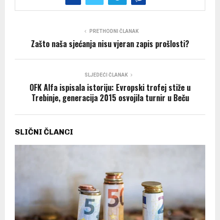
PRETHODNI ČLANAK
Zašto naša sjećanja nisu vjeran zapis prošlosti?
SLJEDEĆI ČLANAK
OFK Alfa ispisala istoriju: Evropski trofej stiže u
Trebinje, generacija 2015 osvojila turnir u Beču
SLIČNI ČLANCI