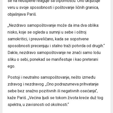
se na neuspehe reaguje sa otpornošću. Ono uključuje
veru u svoje sposobnosti i poštovanje ličnih granica,
objašnjava Pariš.
„Nezdravo samopoštovanje može da ima dva oblika:
nisko, koje se ogleda u sumnji u sebe i oštroj
samokritici, i preuveličano, kada se sopstvene
sposobnosti precenjuju i stalno traži potvrda od drugih.“
Dakle, nezdravo samopoštovanje ne znači samo lošu
sliku o sebi, ponekad se manifestuje i kao preterani
ego.
Postoji i neutralno samopoštovanje, nešto između
zdravog i nezdravog. „Ono podrazumeva prihvatanje
sebe bez snažno pozitivnih ili negativnih osećanja“,
kaže Pariš. „Većina ljudi se tokom života kreće duž tog
spektra, u zavisnosti od okolnosti.“