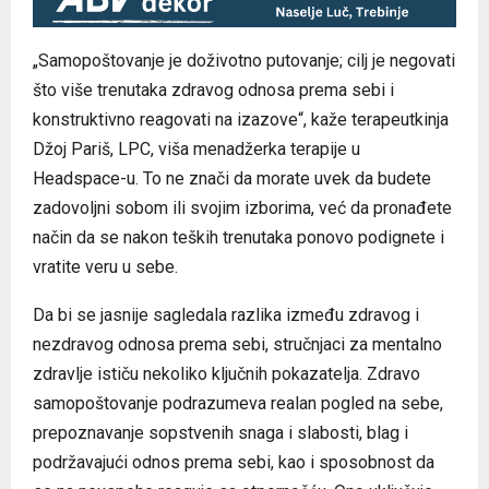
„Samopoštovanje je doživotno putovanje; cilj je negovati
što više trenutaka zdravog odnosa prema sebi i
konstruktivno reagovati na izazove“, kaže terapeutkinja
Džoj Pariš, LPC, viša menadžerka terapije u
Headspace-u. To ne znači da morate uvek da budete
zadovoljni sobom ili svojim izborima, već da pronađete
način da se nakon teških trenutaka ponovo podignete i
vratite veru u sebe.
Da bi se jasnije sagledala razlika između zdravog i
nezdravog odnosa prema sebi, stručnjaci za mentalno
zdravlje ističu nekoliko ključnih pokazatelja. Zdravo
samopoštovanje podrazumeva realan pogled na sebe,
prepoznavanje sopstvenih snaga i slabosti, blag i
podržavajući odnos prema sebi, kao i sposobnost da