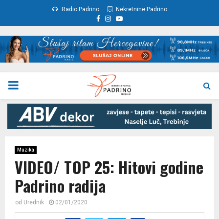
Radio Padrino
Nekretnine Padrino
Facebook
Instagram
Youtube
PRIMARY
MENU
Muzika
VIDEO/ TOP 25: Hitovi godine
Padrino radija
od
Urednik
02/01/2020