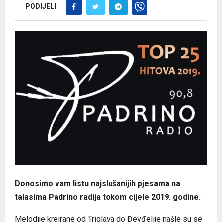
PODIJELI
Donosimo vam listu najslušanijih pjesama na
talasima Padrino radija tokom cijele 2019. godine.
Melodije kreirane od Triglava do Đevđelije našle su se