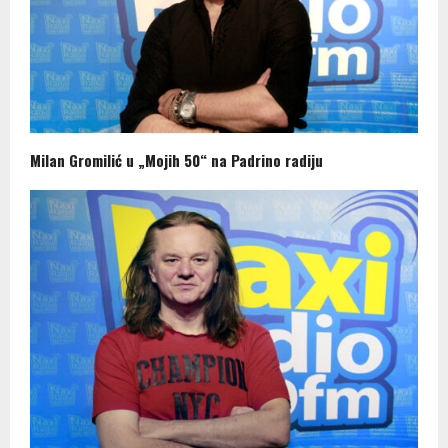
Milan Gromilić u „Mojih 50“ na Padrino radiju