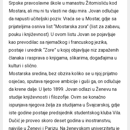
Srpske pravoslavne škole u manastru Žitomisliću kod
Mostara, ali mu ni tu vlasti ne daju mira. Jovan odlučuje
da napusti učiteljski poziv. Vraća se u Mostar, gdje sa
prijateljima osniva list “Mostarska zora” (list za zabavu,
pouku i književnost). U ovom listu Jovan se pojavljuje
kao prevodilac sa njemačkog i francuskog jezika,
postaje i urednik “Zore” u kojoj objavljuje niz zapaženih
članaka i rasprava o knjigama, slikarima, događajima u
kulturi i slično.
Mostarska sredina, bez obzira koliko se u njoj prijatno
osjećao, sputava njegove ambicije i guši ga, on odlučuje
da krene dalje. U ljeto 1899. Jovan odlazi u Ženevu na
studije književnosti i filozofije. Ovim se konačno
ispunjava njegova želja za studijama u Švajcarskoj, gdje
iste godine postaje predsjednik studentskog kluba Vila.
Dučić je proveo skoro deset godina u inostranstvu,
najviše u Ženevi i Parizu. Na ženevskom univerzitetu je