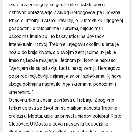
raste u sredini gdje su gusle bile i ostale prvo i
osnovno obrazovanje svakog Hercegovca, pa i Jovana.
Priče o Trebinju i staroj Travuniji, o Dubrovniku i njegovoj
gospoštini, o Mlečanima i Turcima, hajducima i
uskocima imale su i te kakav uticaj na Jovanov
intelektualni razvoj. Trebinje i njegovu okolinu u srcu je
nosio do kraja života, a o svojim zemljacima uvijek je
imao najljepše mišljenje. Jednom prilikom je napisao:
“Vjerujem da su od sviju ljudi u našoj zemlji, Hercegovci
po prirodi najučtiviji, najmanje skloni spletkama. Njihova
uboga pokrajina napravila ih je skromnim, pobožnim i
umerenim…”
Osnovnu školu Jovan završava u Trebinju. Zbog vrlo
teških uslova za život on sa majkom napušta Trebinje i
prelazi u Mostar, gdje ga prihvata njegov polubrat Risto
Glogovac. U Mostaru Jovan nastavlja trogodišnje
školovanje u trgovačkoj školi, a u slobodno vrijeme