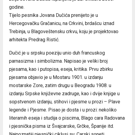
godine.
Tijelo pesnika Jovana Dučića prenijeto je u
Hercegovačku Gračanicu, na Crkvini, brdašcu iznad
Trebinja, u Blagoveštensku crkvu, koju je projektovao
arhitekta Predrag Ristić.
Dučić je u srpsku poeziju unio duh francuskog
parnasizma i simbolizma. Napisao je veliki broj
pjesama, kao i putopisa, eseja, kritika. Prvu zbirku
pjesama objavio je u Mostaru 1901. u izdanju
mostarske Zore, zatim drugu u Beogradu 1908. u
izdanju Srpske književne zadruge, kao i dvije knjige u
sopstvenom izdanju, stihovi i pjesme u prozi – Plave
legende i Pjesme. Pisao je dosta i u prozi: nekoliko
literarnih eseja i studija o piscima, Blago cara Radovana
i pjesnička pisma iz Švajcarske, Grčke, Španije itd.
Najpoznatiji pjesnički ciklusi su: Carski soneti,