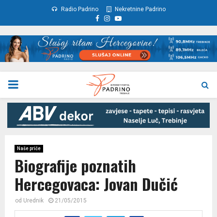
Radio Padrino
Nekretnine Padrino
Facebook
Instagram
Youtube
PRIMARY
MENU
Naše priče
Biografije poznatih
Hercegovaca: Jovan Dučić
od
Urednik
21/05/2015