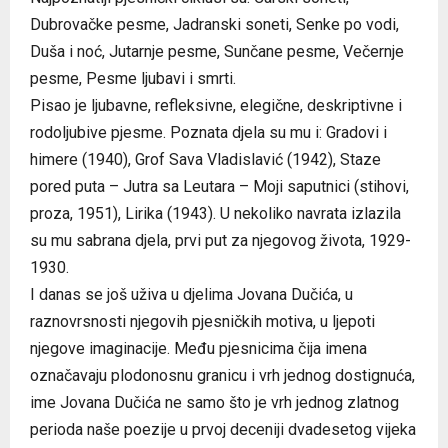
Dubrovačke pesme, Jadranski soneti, Senke po vodi,
Duša i noć, Jutarnje pesme, Sunčane pesme, Večernje
pesme, Pesme ljubavi i smrti.
Pisao je ljubavne, refleksivne, elegične, deskriptivne i
rodoljubive pjesme. Poznata djela su mu i: Gradovi i
himere (1940), Grof Sava Vladislavić (1942), Staze
pored puta – Jutra sa Leutara – Moji saputnici (stihovi,
proza, 1951), Lirika (1943). U nekoliko navrata izlazila
su mu sabrana djela, prvi put za njegovog života, 1929-
1930.
I danas se još uživa u djelima Jovana Dučića, u
raznovrsnosti njegovih pjesničkih motiva, u ljepoti
njegove imaginacije. Među pjesnicima čija imena
označavaju plodonosnu granicu i vrh jednog dostignuća,
ime Jovana Dučića ne samo što je vrh jednog zlatnog
perioda naše poezije u prvoj deceniji dvadesetog vijeka