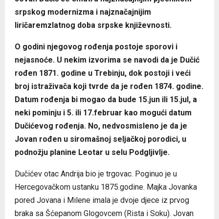
srpskog modernizma i najznačajnijim
liričaremzlatnog doba srpske književnosti.
O godini njegovog rođenja postoje sporovi i
nejasnoće. U nekim izvorima se navodi da je Dučić
rođen 1871. godine u Trebinju, dok postoji i veći
broj istraživača koji tvrde da je rođen 1874. godine.
Datum rođenja bi mogao da bude 15.jun ili 15.jul, a
neki pominju i 5. ili 17.februar kao mogući datum
Dučićevog rođenja. No, nedvosmisleno je da je
Jovan rođen u siromašnoj seljačkoj porodici, u
podnožju planine Leotar u selu Podgljivlje.
Dučićev otac Andrija bio je trgovac. Poginuo je u
Hercegovačkom ustanku 1875.godine. Majka Jovanka
pored Jovana i Milene imala je dvoje djece iz prvog
braka sa Šćepanom Glogovcem (Rista i Soku). Jovan