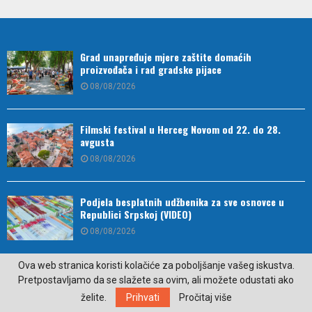
Grad unapređuje mjere zaštite domaćih
proizvođača i rad gradske pijace
08/08/2026
Filmski festival u Herceg Novom od 22. do 28.
avgusta
08/08/2026
Podjela besplatnih udžbenika za sve osnovce u
Republici Srpskoj (VIDEO)
08/08/2026
Ova web stranica koristi kolačiće za poboljšanje vašeg iskustva.
Ovi horoskopski znakovi najviše uživaju u ljetu
Pretpostavljamo da se slažete sa ovim, ali možete odustati ako
07/08/2026
želite.
Prihvati
Pročitaj više