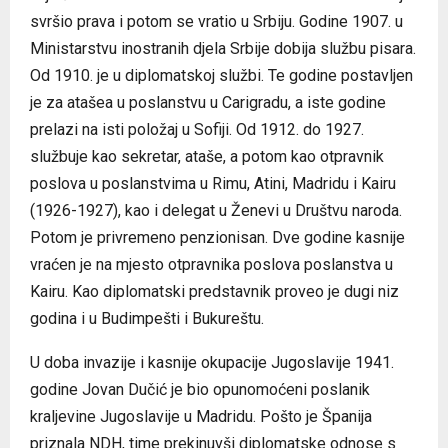
svršio prava i potom se vratio u Srbiju. Godine 1907. u
Ministarstvu inostranih djela Srbije dobija službu pisara.
Od 1910. je u diplomatskoj službi. Te godine postavljen
je za atašea u poslanstvu u Carigradu, a iste godine
prelazi na isti položaj u Sofiji. Od 1912. do 1927.
službuje kao sekretar, ataše, a potom kao otpravnik
poslova u poslanstvima u Rimu, Atini, Madridu i Kairu
(1926-1927), kao i delegat u Ženevi u Društvu naroda.
Potom je privremeno penzionisan. Dve godine kasnije
vraćen je na mjesto otpravnika poslova poslanstva u
Kairu. Kao diplomatski predstavnik proveo je dugi niz
godina i u Budimpešti i Bukureštu.
U doba invazije i kasnije okupacije Jugoslavije 1941.
godine Jovan Dučić je bio opunomoćeni poslanik
kraljevine Jugoslavije u Madridu. Pošto je Španija
priznala NDH, time prekinuvši diplomatske odnose s