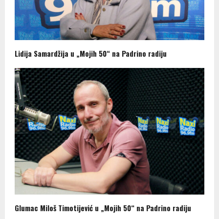
Lidija Samardžija u „Mojih 50“ na Padrino radiju
Glumac Miloš Timotijević u „Mojih 50“ na Padrino radiju