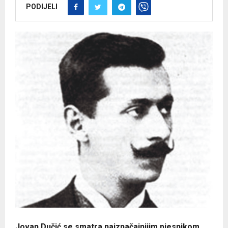
PODIJELI
Jovan Dučić se smatra najznačajnijim pjesnikom