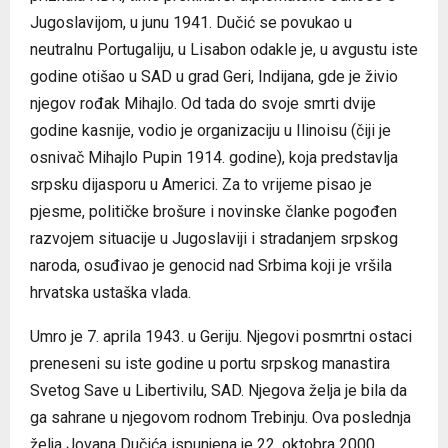
Jugoslavijom, u junu 1941. Dučić se povukao u
neutralnu Portugaliju, u Lisabon odakle je, u avgustu iste
godine otišao u SAD u grad Geri, Indijana, gde je živio
njegov rođak Mihajlo. Od tada do svoje smrti dvije
godine kasnije, vodio je organizaciju u Ilinoisu (čiji je
osnivač Mihajlo Pupin 1914. godine), koja predstavlja
srpsku dijasporu u Americi. Za to vrijeme pisao je
pjesme, političke brošure i novinske članke pogođen
razvojem situacije u Jugoslaviji i stradanjem srpskog
naroda, osuđivao je genocid nad Srbima koji je vršila
hrvatska ustaška vlada.
Umro je 7. aprila 1943. u Geriju. Njegovi posmrtni ostaci
preneseni su iste godine u portu srpskog manastira
Svetog Save u Libertivilu, SAD. Njegova želja je bila da
ga sahrane u njegovom rodnom Trebinju. Ova poslednja
želja Jovana Dučića ispunjena je 22. oktobra 2000.