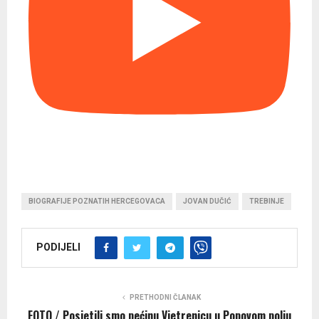
BIOGRAFIJE POZNATIH HERCEGOVACA
JOVAN DUČIĆ
TREBINJE
PODIJELI
PRETHODNI ČLANAK
FOTO / Posjetili smo pećinu Vjetrenicu u Popovom polju