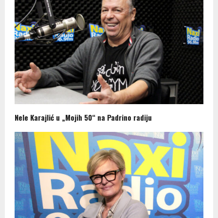
Nele Karajlić u „Mojih 50“ na Padrino radiju