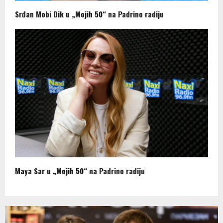
Srđan Mobi Dik u „Mojih 50“ na Padrino radiju
Maya Sar u „Mojih 50“ na Padrino radiju