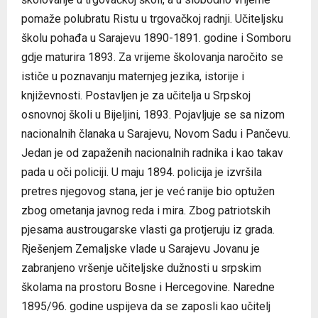
pomaže polubratu Ristu u trgovačkoj radnji. Učiteljsku
školu pohađa u Sarajevu 1890-1891. godine i Somboru
gdje maturira 1893. Za vrijeme školovanja naročito se
ističe u poznavanju maternjeg jezika, istorije i
književnosti. Postavljen je za učitelja u Srpskoj
osnovnoj školi u Bijeljini, 1893. Pojavljuje se sa nizom
nacionalnih članaka u Sarajevu, Novom Sadu i Pančevu.
Jedan je od zapaženih nacionalnih radnika i kao takav
pada u oči policiji. U maju 1894. policija je izvršila
pretres njegovog stana, jer je već ranije bio optužen
zbog ometanja javnog reda i mira. Zbog patriotskih
pjesama austrougarske vlasti ga protjeruju iz grada.
Rješenjem Zemaljske vlade u Sarajevu Jovanu je
zabranjeno vršenje učiteljske dužnosti u srpskim
školama na prostoru Bosne i Hercegovine. Naredne
1895/96. godine uspijeva da se zaposli kao učitelj