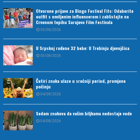
Otvorene prijave za Bingo Festival Fits: Odaberite
outfit s omiljenim influencerom i zablistajte na
Crvenom tepihu Sarajevo Film Festivala
05/08/2026
U Srpskoj rođene 32 bebe: U Trebinju djevojčica
05/08/2026
Četiri znaka ulaze u srećniji period, promjene
počinju
04/08/2026
Sedam znakova da vašim biljkama nedostaje vode
04/08/2026