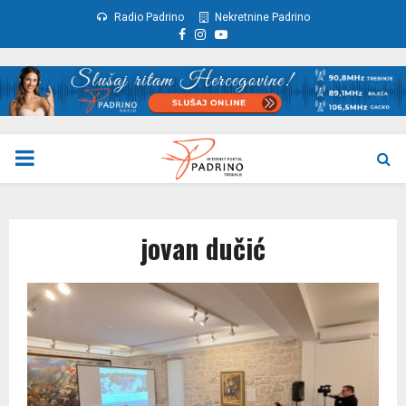
Radio Padrino
Nekretnine Padrino
Facebook
Instagram
Youtube
PRIMARY
MENU
jovan dučić