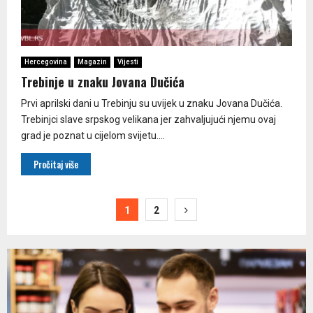
Hercegovina
Magazin
Vijesti
Trebinje u znaku Jovana Dučića
Prvi aprilski dani u Trebinju su uvijek u znaku Jovana Dučića.
Trebinjci slave srpskog velikana jer zahvaljujući njemu ovaj
grad je poznat u cijelom svijetu....
Pročitaj više
Paginacija
1
2
članaka