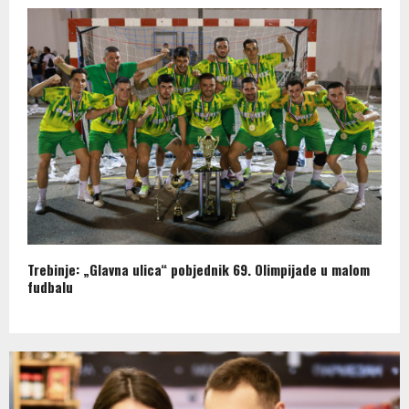
Trebinje: „Glavna ulica“ pobjednik 69. Olimpijade u malom
fudbalu