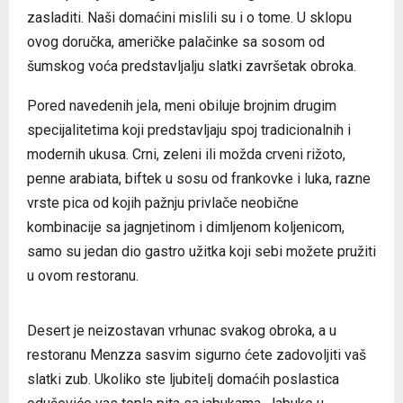
zasladiti. Naši domaćini mislili su i o tome. U sklopu
ovog doručka, američke palačinke sa sosom od
šumskog voća predstavljalju slatki završetak obroka.
Pored navedenih jela, meni obiluje brojnim drugim
specijalitetima koji predstavljaju spoj tradicionalnih i
modernih ukusa. Crni, zeleni ili možda crveni rižoto,
penne arabiata, biftek u sosu od frankovke i luka, razne
vrste pica od kojih pažnju privlače neobične
kombinacije sa jagnjetinom i dimljenom koljenicom,
samo su jedan dio gastro užitka koji sebi možete pružiti
u ovom restoranu.
Desert je neizostavan vrhunac svakog obroka, a u
restoranu Menzza sasvim sigurno ćete zadovoljiti vaš
slatki zub. Ukoliko ste ljubitelj domaćih poslastica