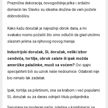
Praznična dekoracija, novogodišnja jelka i srdačni
domaćin lav Slavko su idealna družina da vam požele
dobrodošlicu.
Kako kažu doručak je najvažniji obrok dana, a mi
svakako nismo požalili što smo odlučili da glad utolimo
slasnim jelima sa njihovog novog menija.
Industrijski doručak, SL doručak, veliki izbor
sendviča, tortilje, obrok salate ili ipak možda
američke palačinke, musli sa voćem?
Ovi sjajni
specijaliteti bili su uzrok naše nedoumice. Odabrati nije
bio nimalo lak zadatak.
Ipak, tortilja sa piletinom, ona sa krabom i već popularni
SL doručak su za danas odnijeli titulu pobjednika.
Servirana na moderan način, piletina u kombinaciji sa