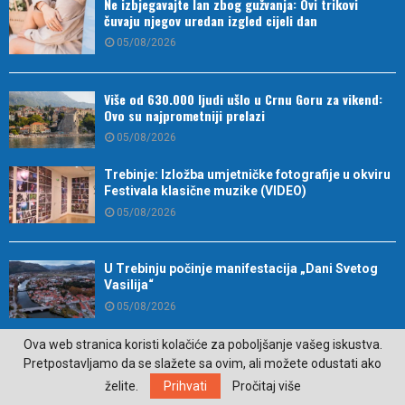
Ne izbjegavajte lan zbog gužvanja: Ovi trikovi
čuvaju njegov uredan izgled cijeli dan
05/08/2026
Više od 630.000 ljudi ušlo u Crnu Goru za vikend:
Ovo su najprometniji prelazi
05/08/2026
Trebinje: Izložba umjetničke fotografije u okviru
Festivala klasične muzike (VIDEO)
05/08/2026
U Trebinju počinje manifestacija „Dani Svetog
Vasilija“
05/08/2026
Ova web stranica koristi kolačiće za poboljšanje vašeg iskustva.
U trebinjskoj biblioteci u petak promocija
Pretpostavljamo da se slažete sa ovim, ali možete odustati ako
romana „Ilirik“ Dragana Glogovca
želite.
Prihvati
Pročitaj više
05/08/2026