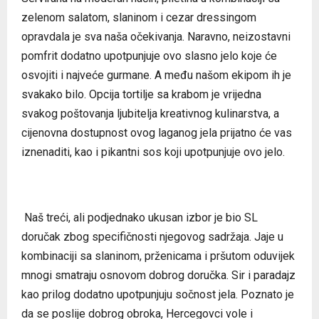
zelenom salatom, slaninom i cezar dressingom
opravdala je sva naša očekivanja. Naravno, neizostavni
pomfrit dodatno upotpunjuje ovo slasno jelo koje će
osvojiti i najveće gurmane. A među našom ekipom ih je
svakako bilo. Opcija tortilje sa krabom je vrijedna
svakog poštovanja ljubitelja kreativnog kulinarstva, a
cijenovna dostupnost ovog laganog jela prijatno će vas
iznenaditi, kao i pikantni sos koji upotpunjuje ovo jelo.
Naš treći, ali podjednako ukusan izbor je bio SL
doručak zbog specifičnosti njegovog sadržaja. Jaje u
kombinaciji sa slaninom, prženicama i pršutom oduvijek
mnogi smatraju osnovom dobrog doručka. Sir i paradajz
kao prilog dodatno upotpunjuju sočnost jela. Poznato je
da se poslije dobrog obroka, Hercegovci vole i