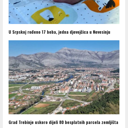
U Srpskoj rođeno 17 beba, jedna djevojčica u Nevesinju
Grad Trebinje uskoro dijeli 80 besplatnih parcela zemljišta