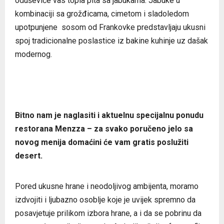
oduševiće vas topla pita sa jabukama. Jabuke u
kombinaciji sa grožđicama, cimetom i sladoledom
upotpunjene sosom od Frankovke predstavljaju ukusni
spoj tradicionalne poslastice iz bakine kuhinje uz dašak
modernog.
Bitno nam je naglasiti i aktuelnu specijalnu ponudu
restorana Menzza – za svako poručeno jelo sa
novog menija domaćini će vam gratis poslužiti
desert.
Pored ukusne hrane i neodoljivog ambijenta, moramo
izdvojiti i ljubazno osoblje koje je uvijek spremno da
posavjetuje prilikom izbora hrane, a i da se pobrinu da