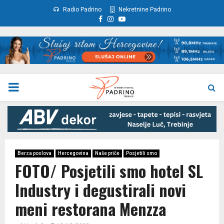
Radio Padrino
Nekretnine Padrino
Facebook
Instagram
Youtube
PRIMARY
MENU
Berza poslova
Hercegovina
Naše priče
Posjetili smo
FOTO/ Posjetili smo hotel SL
Industry i degustirali novi
meni restorana Menzza