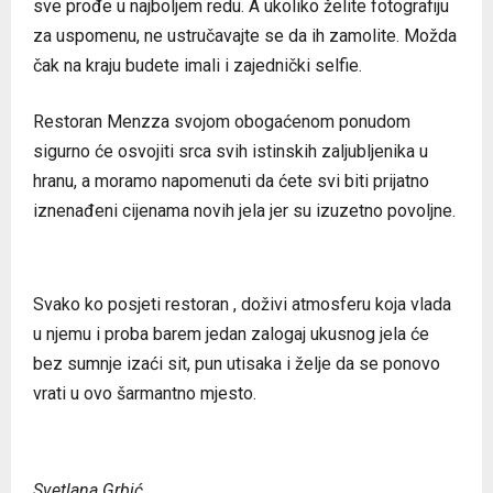
sve prođe u najboljem redu. A ukoliko želite fotografiju
za uspomenu, ne ustručavajte se da ih zamolite. Možda
čak na kraju budete imali i zajednički selfie.
Restoran Menzza svojom obogaćenom ponudom
sigurno će osvojiti srca svih istinskih zaljubljenika u
hranu, a moramo napomenuti da ćete svi biti prijatno
iznenađeni cijenama novih jela jer su izuzetno povoljne.
Svako ko posjeti restoran , doživi atmosferu koja vlada
u njemu i proba barem jedan zalogaj ukusnog jela će
bez sumnje izaći sit, pun utisaka i želje da se ponovo
vrati u ovo šarmantno mjesto.
Svetlana Grbić