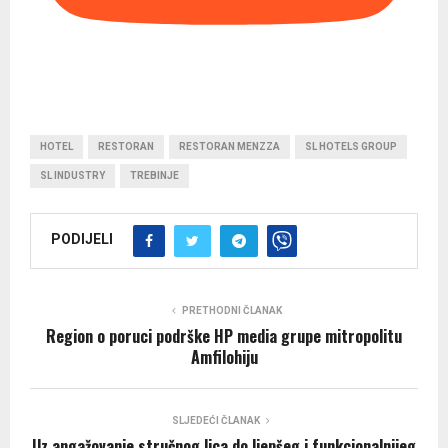
HOTEL
RESTORAN
RESTORAN MENZZA
SL HOTELS GROUP
SL INDUSTRY
TREBINJE
PODIJELI
PRETHODNI ČLANAK
Region o poruci podrške HP media grupe mitropolitu
Amfilohiju
SLJEDEĆI ČLANAK
Uz angažovanje stručnog lica do ljepšeg i funkcionalnijeg