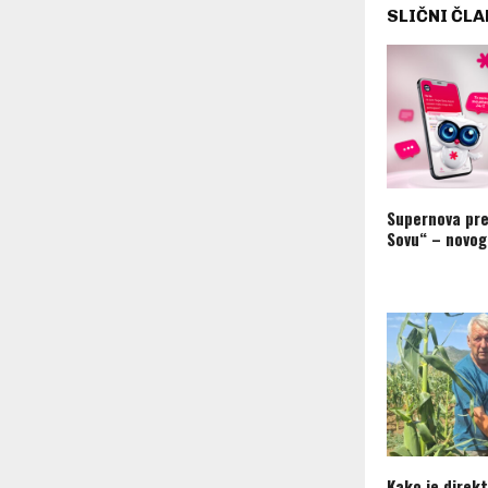
SLIČNI ČLA
Supernova pre
Sovu“ – novog
Kako je direkt