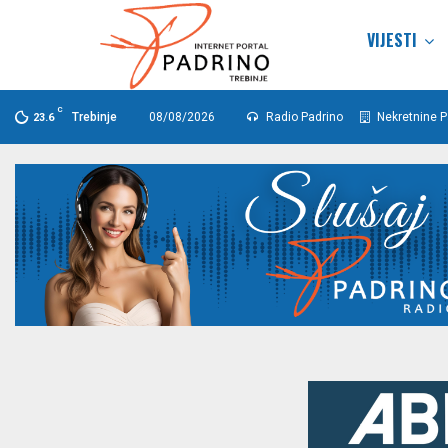
VIJESTI
C
Trebinje
08/08/2026
Radio Padrino
Nekretnine P
23.6