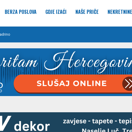
BERZA POSLOVA
GDJE IZAĆI
NAŠE PRIČE
NEKRETNIN
adrino