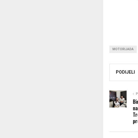
MOTORIJADA
PODIJELI
P
Bi
na
Tr
pr