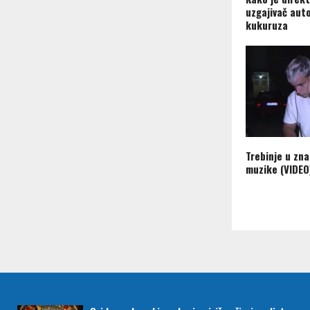
uzgajivač aut
kukuruza
Trebinje u zn
muzike (VIDEO