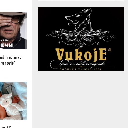
eči i istine:
ranović”
 za 27