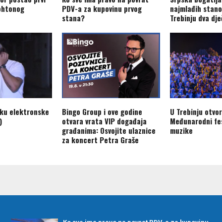
ohtonog
PDV-a za kupovinu prvog
najmlađih stano
stana?
Trebinju dva dj
aku elektronske
Bingo Group i ove godine
U Trebinju otvo
)
otvara vrata VIP događaja
Međunarodni fes
građanima: Osvojite ulaznice
muzike
za koncert Petra Graše