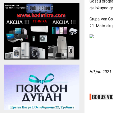
Gost u progra
cjelokupno g
Grupa Van Gog
21. Moto skup
HP, jun 2021.
BONUS VI