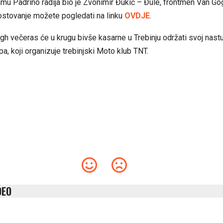
mu Padrino radija bio je Zvonimir Đukić – Đule, frontmen Van Gog
ostovanje možete pogledati na linku
OVDJE
.
h večeras će u krugu bivše kasarne u Trebinju održati svoj nastu
a, koji organizuje trebinjski Moto klub TNT.
DEO