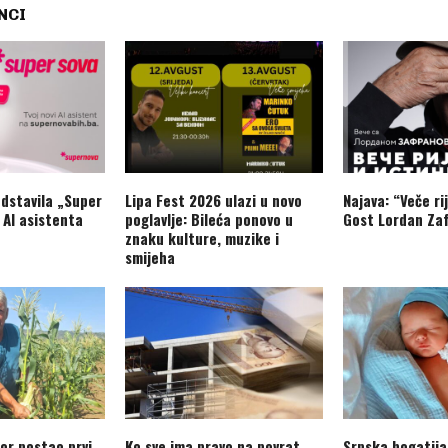
NCI
dstavila „Super
Lipa Fest 2026 ulazi u novo
Najava: “Veče rij
 AI asistenta
poglavlje: Bileća ponovo u
Gost Lordan Zaf
znaku kulture, muzike i
smijeha
or postao prvi
Ko sve ima pravo na povrat
Srpska bogatija