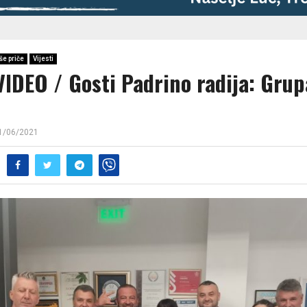
še priče
Vijesti
VIDEO / Gosti Padrino radija: Grup
1/06/2021