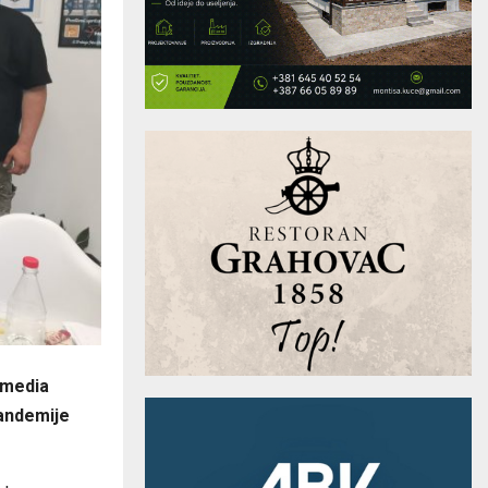
 media
pandemije