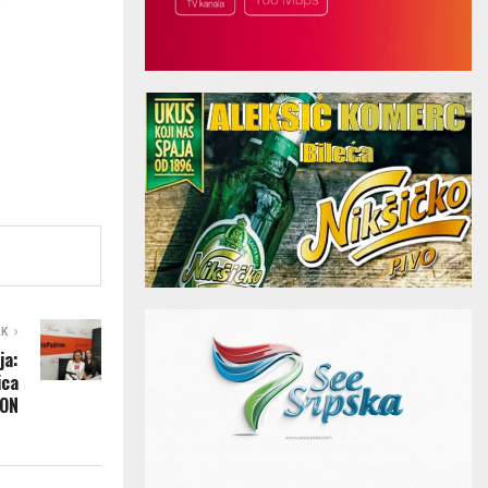
AK
ja:
ica
ION