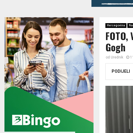
Hercegovina
Na
FOTO, 
Gogh
od
Urednik
1
PODIJELI