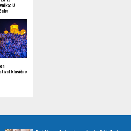
vnika: U
ečaka
ren
tival klasične