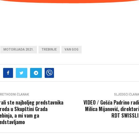
MOTORIJADA 2021.
TREBINJE
VAN GOG
RETHODNI ČLANAK
SLJEDEĆI ČLAN
rali ste najboljeg predstavnika
VIDEO / Gošća Padrino radi
roda u Skupštini Grada
Milica Mijanović, direktor
ebinja, a mi vam ga
RDT SWISSL
edstavljamo