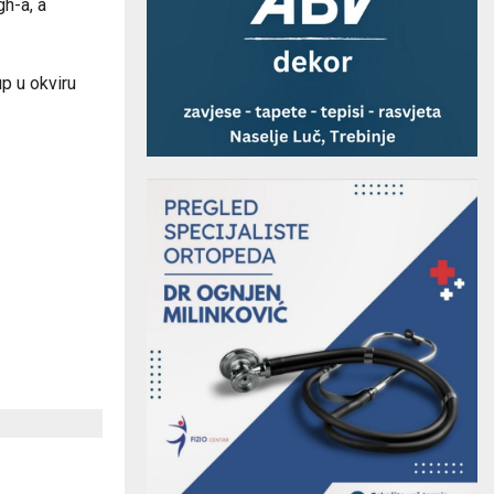
h-a, a
p u okviru