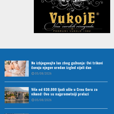
Ne izbjegavajte lan zbog gužvanja: Ovi trikovi
čuvaju njegov uredan izgled cijeli dan
05/08/2026
Više od 630.000 ljudi ušlo u Crnu Goru za
vikend: Ovo su najprometniji prelazi
05/08/2026