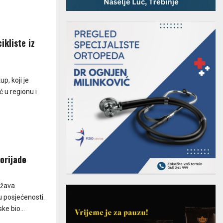
ikliste iz
p, koji je
 u regionu i
orijade
ržava
u posjećenosti.
ke bio...