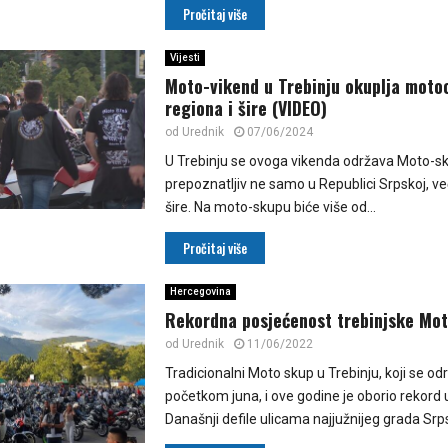
Pročitaj više
Vijesti
Moto-vikend u Trebinju okuplja motoc
regiona i šire (VIDEO)
od
Urednik
07/06/2024
U Trebinju se ovoga vikenda održava Moto-sku
prepoznatljiv ne samo u Republici Srpskoj, već
šire. Na moto-skupu biće više od...
Pročitaj više
Hercegovina
Rekordna posjećenost trebinjske Mot
od
Urednik
11/06/2022
Tradicionalni Moto skup u Trebinju, koji se od
početkom juna, i ove godine je oborio rekord 
Današnji defile ulicama najjužnijeg grada Srps