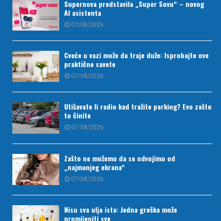
Supernova predstavila „Super Sovu“ – novog
AI asistenta
07/08/2026
Cveće u vazi može da traje duže: Isprobajte ove
praktične savete
07/08/2026
Utišavate li radio kad tražite parking? Evo zašto
to činite
07/08/2026
Zašto ne možemo da se odvojimo od
„najmanjeg ekrana“
07/08/2026
Nisu sva ulja ista: Jedna greška može
promijeniti sve