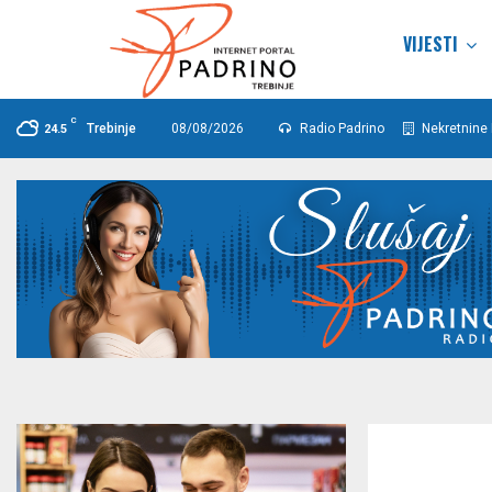
VIJESTI
C
Trebinje
08/08/2026
Radio Padrino
Nekretnine 
24.5