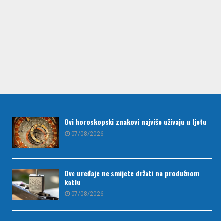
Ovi horoskopski znakovi najviše uživaju u ljetu
07/08/2026
Ove uređaje ne smijete držati na produžnom
kablu
07/08/2026