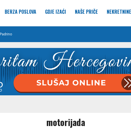
BERZA POSLOVA
GDJE IZAĆI
NAŠE PRIČE
NEKRETNIN
Padrino
motorijada