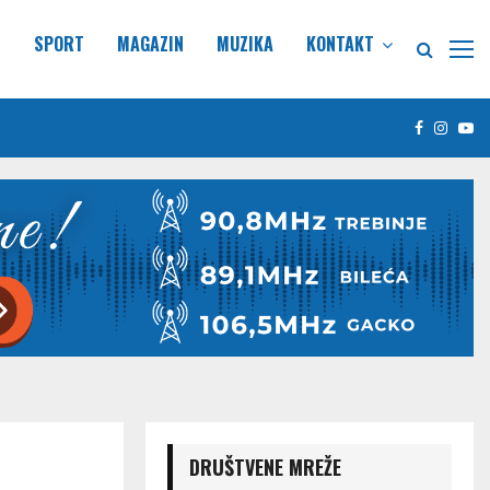
E
SPORT
MAGAZIN
MUZIKA
KONTAKT
Facebook
Insta
Yo
DRUŠTVENE MREŽE