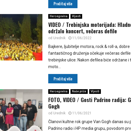
Pročitaj više
Hercegovina
Vijesti
VIDEO / Trebinjska motorijada: Hladn
održalo koncert, večeras defile
od
Urednik
11/06/2022
Bajkere, ljubitelje motora, rock & roll-a, dobre
fantastičnog druženja očekuje večeras defil
trebinjske ulice. Nakon defilea biće održane i 
moto...
Pročitaj više
Hercegovina
Naše priče
Vijesti
FOTO, VIDEO / Gosti Padrino radija: 
Gogh
od
Urednik
11/06/2021
Članovi kultne rok grupe Van Gogh danas su po
Padrino radio i HP media grupu, povodom pr