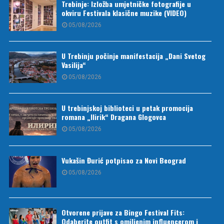
Trebinje: Izložba umjetničke fotografije u
okviru Festivala klasične muzike (VIDEO)
05/08/2026
U Trebinju počinje manifestacija „Dani Svetog
Vasilija“
05/08/2026
U trebinjskoj biblioteci u petak promocija
romana „Ilirik“ Dragana Glogovca
05/08/2026
Vukašin Đurić potpisao za Novi Beograd
05/08/2026
Otvorene prijave za Bingo Festival Fits:
Odaberite outfit s omiljenim influencerom i