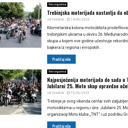
Hercegovina
Trebinjska motorijada nastavlja da o
od
Urednik
14/06/2026
Kilometarska kolona motociklista prodefiloval
trebinjskim ulicama u okviru 26. Međunarod
skupa u kojem ove godine učestvuje rekordni
bajkera iz regiona i evropskih...
Pročitaj više
Hercegovina
Najposjećenija motorijada do sada u 
Jubilarni 25. Moto skup opravdao oče
od
Urednik
15/06/2025
Trebinje je ovog vikenda centar svih zaljublje
motociklizma u regionu i šire. Jubilarni 25. M
organizaciji Moto kluba „TNT“ i uz podršku Gra
Pročitaj više