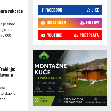
FACEBOOK
LIKE
bara rekorde
INSTAGRAM
FOLLOW
a je sinoć
nog moto-
YOUTUBE
PRETPLATA
h 5.000
Trebinju:
kivanja
nika
oto skup, u
da...