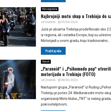
Hercegovina
Najbrojniji moto skup u Trebinju do s
od
Urednik
09/06/2024
Juče je ulicama Trebinja prodefilovalo oko 2
iz regiona, ali i ostatka Evrope, koji su učestvo
Motorijadi u ovom gradu, koju tradicionalno...
Pročitaj više
Vijesti
„Paranoid“ i „Psihomodo pop“ otvoril
motorijadu u Trebinju (FOTO)
od
Urednik
08/06/2024
Nastupom grupa „Paranoid“ iz Rudog i„Psiho
Trebinju je počeo 24. Međunarodni moto-skup
organizaciji Moto kluba „TNT“ iz našeg grada
pokroviteljstvom...