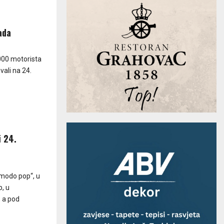
ada
.000 motorista
vali na 24.
i 24.
modo pop“, u
, u
, a pod