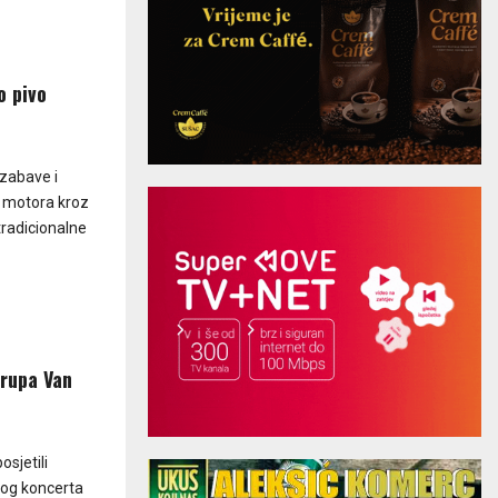
o pivo
 zabave i
e motora kroz
tradicionalne
Grupa Van
sjetili
vog koncerta