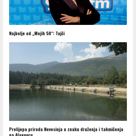
Najbolje od „Mojih 50“: Tajči
Prelijepa priroda Nevesinja u znaku druženja i takmičenja
na Alagovcu