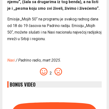
njemu“, (šala sa drugarima iz tog benda), a na listi
je i ,,pesma koju smo svi živeli, živimo i živećemo“.
Emisija „Mojih 50“ na programu je svakog radnog dana
od 18 do 19 časova na Padrino radiju. Emisiju „Mojih
50“, možete slušati i na Naxi nacionalu najvećoj radijskoj
mreži u Srbiji i regionu.
Naxi
/ Padrino radio, mart 2025.
2
BONUS VIDEO