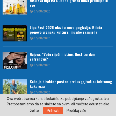
Nisu sva ulja ista: Jedna greška može promijeniti
sve
07/08/2026
Lipa Fest 2026 ulazi u novo poglavlje: Bileća
ponovo u znaku kulture, muzike i smijeha
07/08/2026
Najava: “Veče riječi i istine: Gost Lordan
Zafranović”
07/08/2026
Kako je direktor postao prvi uzgajivač autohtonog
kukuruza
07/08/2026
Ova web stranica koristi kolačiće za poboljšanje vašeg iskustva.
Pretpostavljamo da se slažete sa ovim, ali možete odustati ako
Ko sve ima pravo na povrat PDV-a za kupovinu
želite.
Prihvati
Pročitaj više
prvog stana?