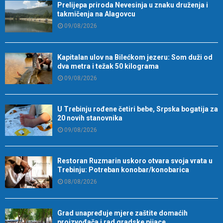
Prelijepa priroda Nevesinja u znaku druženja i
takmičenja na Alagovcu
09/08/2026
Kapitalan ulov na Bilećkom jezeru: Som duži od
dva metra i težak 50 kilograma
09/08/2026
U Trebinju rođene četiri bebe, Srpska bogatija za
20 novih stanovnika
09/08/2026
Restoran Ruzmarin uskoro otvara svoja vrata u
Trebinju: Potreban konobar/konobarica
08/08/2026
Grad unapređuje mjere zaštite domaćih
proizvođača i rad gradske pijace