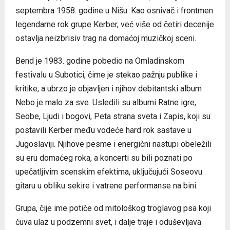
septembra 1958. godine u Nišu. Kao osnivač i frontmen
legendarne rok grupe Kerber, već više od četiri decenije
ostavlja neizbrisiv trag na domaćoj muzičkoj sceni.
Bend je 1983. godine pobedio na Omladinskom
festivalu u Subotici, čime je stekao pažnju publike i
kritike, a ubrzo je objavljen i njihov debitantski album
Nebo je malo za sve. Usledili su albumi Ratne igre,
Seobe, Ljudi i bogovi, Peta strana sveta i Zapis, koji su
postavili Kerber među vodeće hard rok sastave u
Jugoslaviji. Njihove pesme i energični nastupi obeležili
su eru domaćeg roka, a koncerti su bili poznati po
upečatljivim scenskim efektima, uključujući Soseovu
gitaru u obliku sekire i vatrene performanse na bini.
Grupa, čije ime potiče od mitološkog troglavog psa koji
čuva ulaz u podzemni svet, i dalje traje i oduševljava