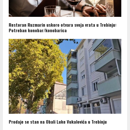
Restoran Ruzmarin uskoro otvara svoja vrata u Trebinju:
Potreban konobar/konobarica
Prodaje se stan na Obali Luke Vukalovića u Trebinju