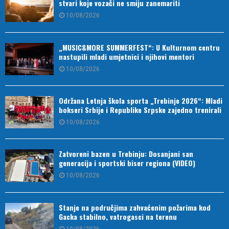
stvari koje vozači ne smiju zanemariti
10/08/2026
„MUSIC&MORE SUMMERFEST“: U Kulturnom centru
nastupili mladi umjetnici i njihovi mentori
10/08/2026
Održana Letnja škola sporta „Trebinje 2026“: Mladi
bokseri Srbije i Republike Srpske zajedno trenirali
10/08/2026
Zatvoreni bazen u Trebinju: Dosanjani san
generacija i sportski biser regiona (VIDEO)
10/08/2026
Stanje na područjima zahvaćenim požarima kod
Gacka stabilno, vatrogasci na terenu
10/08/2026