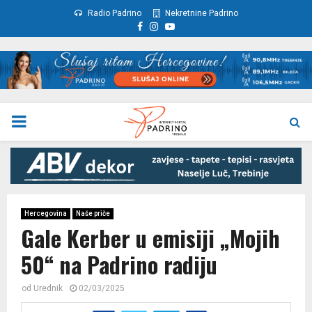
Radio Padrino
Nekretnine Padrino
Facebook
Instagram
Youtube
PRIMARY
MENU
Hercegovina
Naše priče
Gale Kerber u emisiji „Mojih
50“ na Padrino radiju
od
Urednik
02/03/2025