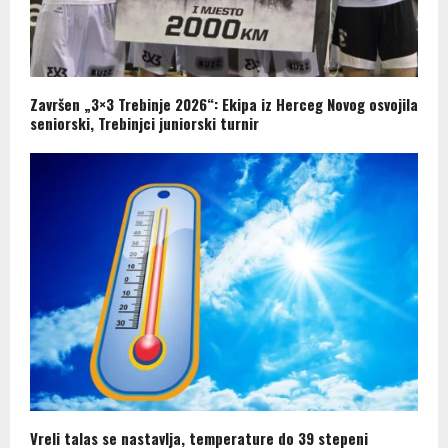
Završen „3×3 Trebinje 2026“: Ekipa iz Herceg Novog osvojila
seniorski, Trebinjci juniorski turnir
Vreli talas se nastavlja, temperature do 39 stepeni