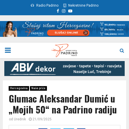
Radio Padrino
Nekretnine Padrino
Facebook
Instagram
Youtube
PRIMARY
MENU
Hercegovina
Naše priče
Glumac Aleksandar Dumić u
„Mojih 50“ na Padrino radiju
od
Urednik
21/09/2025