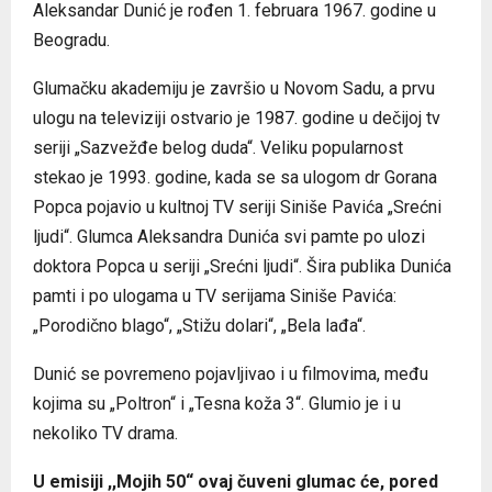
Aleksandar Dunić je rođen 1. februara 1967. godine u
Beogradu.
Glumačku akademiju je završio u Novom Sadu, a prvu
ulogu na televiziji ostvario je 1987. godine u dečijoj tv
seriji „Sazvežđe belog duda“. Veliku popularnost
stekao je 1993. godine, kada se sa ulogom dr Gorana
Popca pojavio u kultnoj TV seriji Siniše Pavića „Srećni
ljudi“. Glumca Aleksandra Dunića svi pamte po ulozi
doktora Popca u seriji „Srećni ljudi“. Šira publika Dunića
pamti i po ulogama u TV serijama Siniše Pavića:
„Porodično blago“, „Stižu dolari“, „Bela lađa“.
Dunić se povremeno pojavljivao i u filmovima, među
kojima su „Poltron“ i „Tesna koža 3“. Glumio je i u
nekoliko TV drama.
U emisiji ,,Mojih 50“ ovaj čuveni glumac će, pored