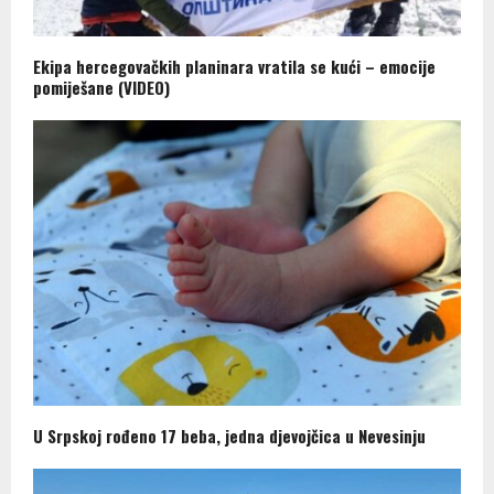
Ekipa hercegovačkih planinara vratila se kući – emocije
pomiješane (VIDEO)
U Srpskoj rođeno 17 beba, jedna djevojčica u Nevesinju