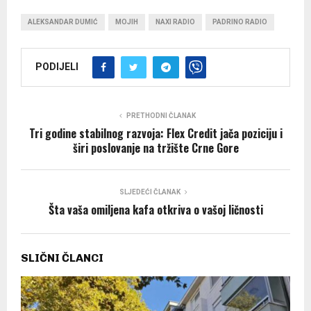
ALEKSANDAR DUMIĆ
MOJIH
NAXI RADIO
PADRINO RADIO
PODIJELI
PRETHODNI ČLANAK
Tri godine stabilnog razvoja: Flex Credit jača poziciju i
širi poslovanje na tržište Crne Gore
SLJEDEĆI ČLANAK
Šta vaša omiljena kafa otkriva o vašoj ličnosti
SLIČNI ČLANCI