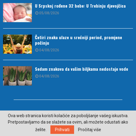
U Srpskoj rođene 32 bebe: U Trebinju djevojčica
05/08/2026
Četiri znaka ulaze u srećniji period, promjene
počinju
04/08/2026
Sedam znakova da vašim biljkama nedostaje vode
04/08/2026
Ova web stranica koristi kolačiće za poboljšanje vašeg iskustva.
Pretpostavljamo da se slažete sa ovim, ali možete odustati ako
želite.
Prihvati
Pročitaj više