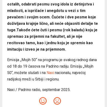
ostalih, odabrati pesmu svog idola iz detinjstva i
mladosti, a ispričaće i anegdotu u vezi s tim
pevačem i svojim ocem. Čućete i dve pesme koje
doživljava krajnje lično, ali neće objasniti detalje te
tuge.Takođe ćete čuti i pesmu (rok baladu) koju je
spremao za prijemni na fakultet, ali je nije
recitovao tamo, kao i jednu koju je spremio kao
imitaciju i izveo je na prijemnom.
Emisija ,,Mojih 50“ na programu je svakog radnog dana
od 18 do 19 časova na Padrino radiju. Emisiju „Mojih
50“, možete slušati i na
Naxi
nacionalu, najvećoj
radijskoj mreži u Srbiji i regionu.
Naxi / Padrino radio, septembar 2025.