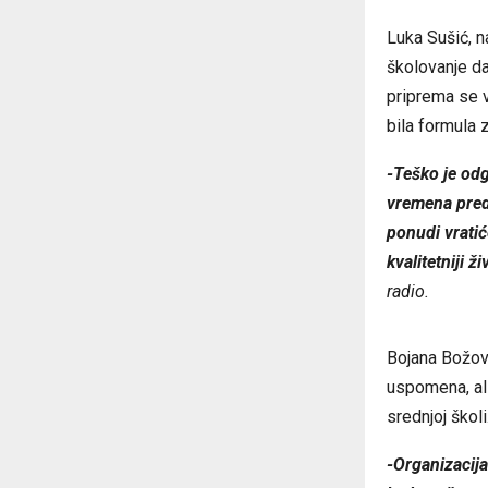
Luka Sušić, n
školovanje da
priprema se v
bila formula 
-Teško je odgo
vremena pred
ponudi vratić
kvalitetniji 
radio.
Bojana Božovi
uspomena, al
srednjoj školi
-Organizacija 