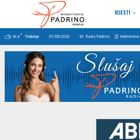
VIJESTI
C
Trebinje
07/08/2026
Radio Padrino
Nekretnine 
31.3