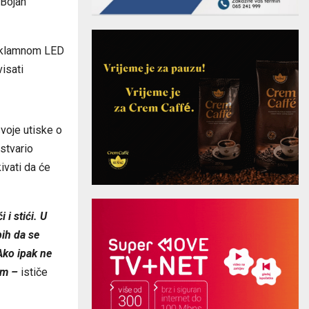
 Bojan
reklamnom LED
visati
svoje utiske o
ostvario
ivati da će
i stići. U
bih da se
Ako ipak ne
em –
ističe