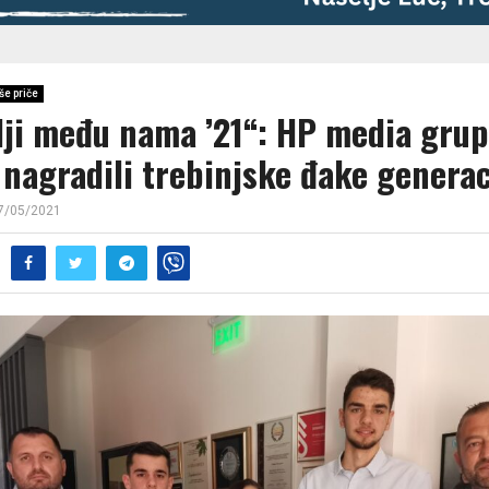
še priče
lji među nama ’21“: HP media grup
 nagradili trebinjske đake generac
7/05/2021