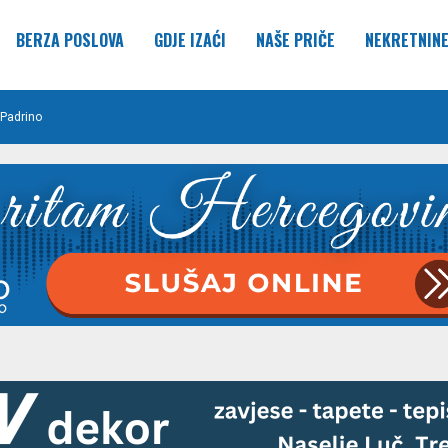
BERZA POSLOVA
GDJE IZAĆI
NAŠE PRIČE
NEKRETNIN
Padrino