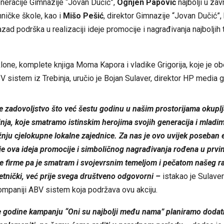
eneracije Gimnazije “Jovan Dučić”,
Ognjen Papović
najbolji u zav
hničke škole, kao i
Mišo Pešić
, direktor Gimnazije “Jovan Dučić”, 
ad podrška u realizaciji ideje promocije i nagrađivanja najboljih 
one, komplete knjiga Moma Kapora i vladike Grigorija, koje je ob
 sistem iz Trebinja, uručio je Bojan Sulaver, direktor HP media g
e zadovoljstvo što već šestu godinu u našim prostorijama okupl
nja, koje smatramo istinskim herojima svojih generacija i mladim
nju cjelokupne lokalne zajednice. Za nas je ovo uvijek poseban 
je ova ideja promocije i simboličnog nagrađivanja rođena u prv
 firme pa je smatram i svojevrsnim temeljom i pečatom našeg rad
tnički, već prije svega društveno odgovorni –
istakao je Sulaver 
ompaniji ABV sistem koja podržava ovu akciju.
e godine kampanju
“
Oni su najbolji među nama”
planiramo doda