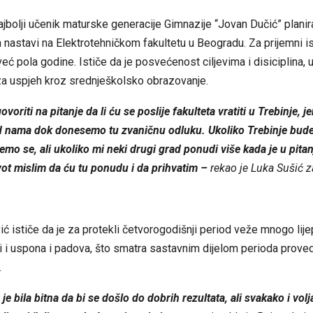
ajbolji učenik maturske generacije Gimnazije “Jovan Dučić” planir
 nastavi na Elektrotehničkom fakultetu u Beogradu. Za prijemni i
eć pola godine. Ističe da je posvećenost ciljevima i disiciplina, 
za uspjeh kroz srednješkolsko obrazovanje.
voriti na pitanje da li ću se poslije fakulteta vratiti u Trebinje, je
 nama dok donesemo tu zvaničnu odluku. Ukoliko Trebinje bude
emo se, ali ukoliko mi neki drugi grad ponudi više kada je u pitanj
život mislim da ću tu ponudu i da prihvatim –
rekao je Luka Sušić z
ć ističe da je za protekli četvorogodišnji period veže mnogo lije
i i uspona i padova, što smatra sastavnim dijelom perioda prove
.
je bila bitna da bi se došlo do dobrih rezultata, ali svakako i volja 