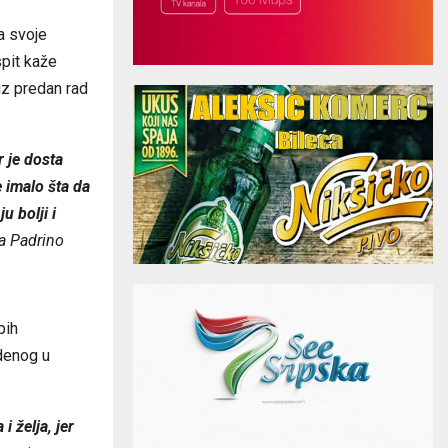
a svoje
spit kaže
uz predan rad
r je dosta
 imalo šta da
u bolji i
a Padrino
pih
denog u
i želja, jer