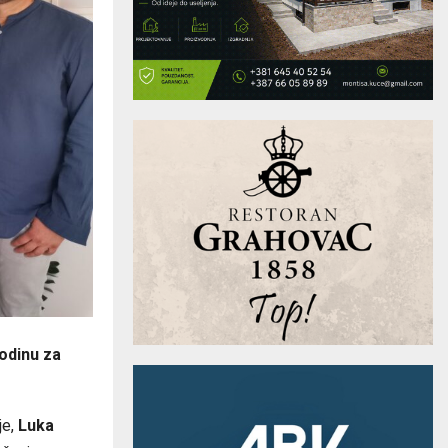
godinu za
je,
Luka