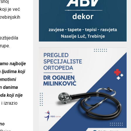
ršnoj
koji je već
trebinjskih
ezbjedila
rupe.
jamo najbolje
 ljudima koji
emotivni
im danima
a koji nije
i izrazio
tno