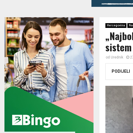
Hercegovina
Na
„Najbo
sistem
od
Urednik
2
PODIJELI