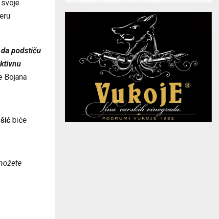
 svoje
eru
i da podstiču
ktivnu
e Bojana
šić
biće
 možete