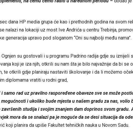
i oplemeniti, na čemu ćemo raditi u narednom periodu –
dodao je
sec dana HP media grupa će kao i prethodnih godina na svom 
 se nalazi na lokaciji uz most Ive Andrića u centru Trebinja, promo
ke generacija upravo pod sloganom “Oni su najbolji među nama”.
i Ognjen su gostovali i u programu Padrino radija gdje su iznijeli 
anja koji je iza njih, otkrili su nam šta je bilo najvažnije da bi se 
, te otkrili gdje planiraju nastaviti školovanje i da li možemo oček
m diplomama vratiti u rodni grad,
i samo rad uz pravilno raspoređene obaveze sve se može postići 
 mogućnosti i ukoliko bude mjesta u našem gradu za nas, volio 
je završenih studija i svojim znanjem dam doprinos svom gradu. 
vjek mora da se snalazi pa je moguće da se desi situacija da od
ć koji planira da upiše Fakultet tehničkih nauka u Novom Sadu.