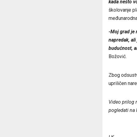
kada nešto vo
školovanje p
međunarodna
-Moj grad je 
napredak, al
budućnost, al
Božović.
Zbog odsustva
upriličen nar
Video prilog 
pogledati na 