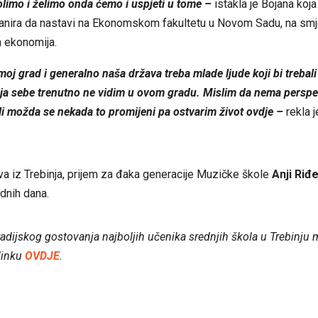
limo i želimo onda ćemo i uspjeti u tome –
istakla je Bojana koja
lanira da nastavi na Ekonomskom fakultetu u Novom Sadu, na smj
 ekonomija.
moj grad i generalno naša država treba mlade ljude koji bi trebal
i ja sebe trenutno ne vidim u ovom gradu. Mislim da nema perspe
i možda se nekada to promijeni pa ostvarim život ovdje –
rekla j
 iz Trebinja, prijem za đaka generacije Muzičke škole
Anji Riđe
ednih dana.
radijskog gostovanja najboljih učenika srednjih škola u Trebinju
linku
OVDJE
.