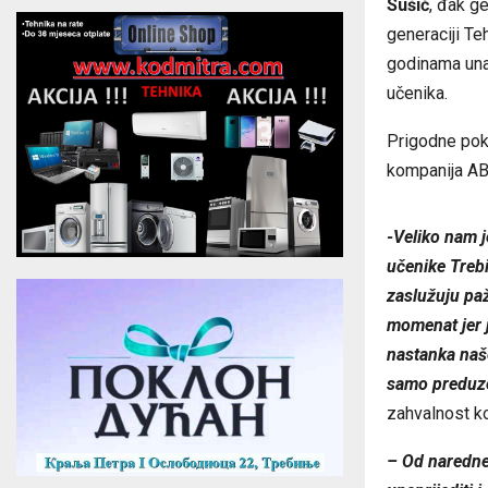
Sušić
, đak g
generaciji Te
godinama unaz
učenika.
Prigodne pokl
kompanija ABV
-Veliko nam j
učenike Trebi
zaslužuju paž
momenat jer 
nastanka naše
samo preduze
zahvalnost k
– Od naredn