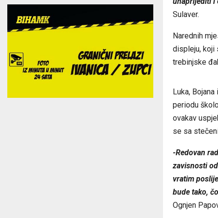
unaprijediti 
Sulaver.
Narednih mje
displeju, koji
trebinjske đa
Luka, Bojana 
periodu školov
ovakav uspjeh
se sa stečeni
-Redovan rad 
zavisnosti od
vratim posli
bude tako, čo
Ognjen Papovi