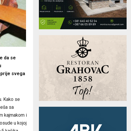
re da se
u
 prije svega
u. Kako se
ješa sa
nim kajmakom i
osude u kojoj
4-5 kašika