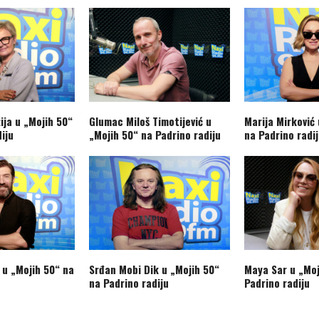
ija u „Mojih 50“
Glumac Miloš Timotijević u
Marija Mirković
iju
„Mojih 50“ na Padrino radiju
na Padrino radi
 u „Mojih 50“ na
Srđan Mobi Dik u „Mojih 50“
Maya Sar u „Moj
na Padrino radiju
Padrino radiju