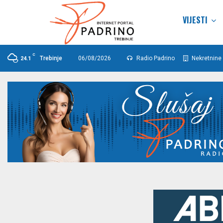
VIJESTI
C
Trebinje
06/08/2026
Radio Padrino
Nekretnine 
24.1