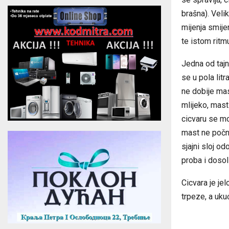
brašna). Velik
mijenja smije
te istom ritm
Jedna od tajn
se u pola lit
ne dobije ma
mlijeko, mast
cicvaru se mo
mast ne počne
sjajni sloj o
proba i dosol
Cicvara je je
trpeze, a uku