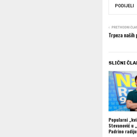
PODIJELI
PRETHODNI ČLA
Trpeza naših 
SLIČNI ČLA
Popularni „kv
Stevanović u 
Padrino radiju