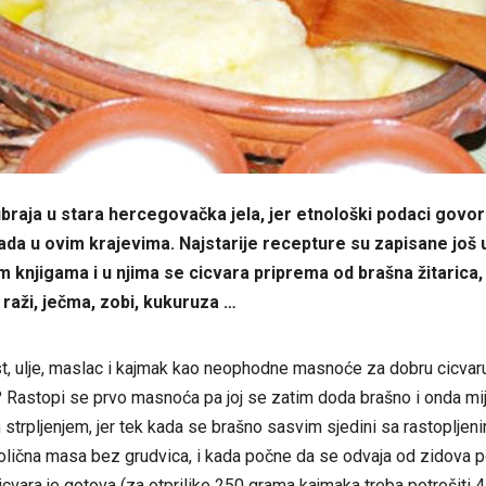
braja u stara hercegovačka jela, jer etnološki podaci govo
da u ovim krajevima. Najstarije recepture su zapisane još 
 knjigama i u njima se cicvara priprema od brašna žitarica,
i raži, ječma, zobi, kukuruza …
st, ulje, maslac i kajmak kao neophodne masnoće za dobru cicvar
? Rastopi se prvo masnoća pa joj se zatim doda brašno i onda mi
strpljenjem, jer tek kada se brašno sasvim sjedini sa rastoplje
olična masa bez grudvica, i kada počne da se odvaja od zidova p
cicvara je gotova (za otprilike 250 grama kajmaka treba potrošiti 