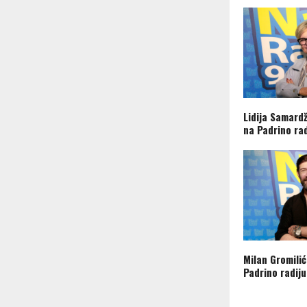
Lidija Samardž
na Padrino rad
Milan Gromilić
Padrino radiju