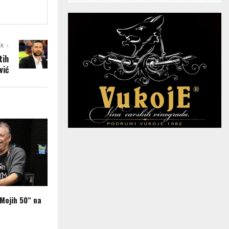
AK
tih
vić
„Mojih 50“ na