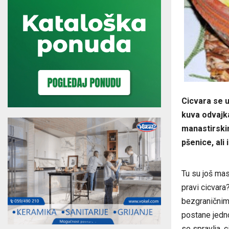
Cicvara se u
kuva odvajka
manastirskim
pšenice, ali 
Tu su još ma
pravi cicvara
bezgraničnim 
postane jedn
se spravlja, 