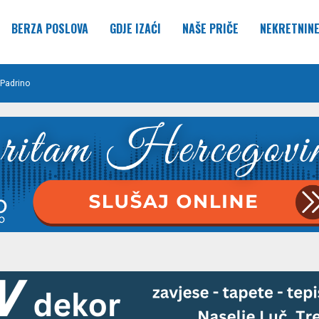
BERZA POSLOVA
GDJE IZAĆI
NAŠE PRIČE
NEKRETNIN
Padrino