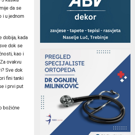
smije da se
o i u jednom
e dobija, kada
 sve dok se
osti, kao i
. Za ovakvu
ri? Sve dok
i fini tanki
e i prvi put
io božićne