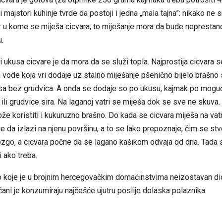
i majstori kuhinje tvrde da postoji i jedna „mala tajna”: nikako ne 
r u kome se miješa cicvara, to miješanje mora da bude neprestan
u.
i ukusa cicvare je da mora da se služi topla. Najprostija cicvara s
ra vode koja vri dodaje uz stalno miješanje pšenično bijelo brašno
sa bez grudvica. A onda se dodaje so po ukusu, kajmak po mogućn
 ili grudvice sira. Na laganoj vatri se miješa dok se sve ne skuva
že koristiti i kukuruzno brašno. Do kada se cicvara miješa na vat
 da izlazi na njenu površinu, a to se lako prepoznaje, čim se stvor
dozgo, a cicvara počne da se lagano kašikom odvaja od dna. Tada s
i ako treba.
lo koje je u brojnim hercegovačkim domaćinstvima neizostavan d
ćani je konzumiraju najčešće ujutru poslije dolaska polaznika.