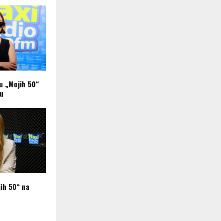
 u „Mojih 50“
ju
ih 50“ na