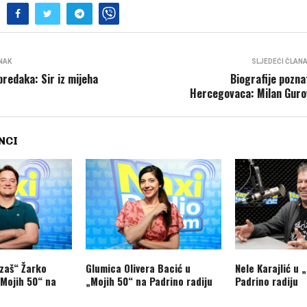
NAK
SLJEDEĆI ČLAN
predaka: Sir iz mijeha
Biografije pozna
Hercegovaca: Milan Guro
NCI
izaš“ Žarko
Glumica Olivera Bacić u
Nele Karajlić u 
„Mojih 50“ na
„Mojih 50“ na Padrino radiju
Padrino radiju