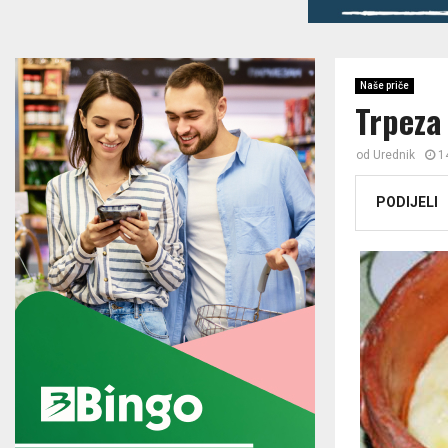
Naše priče
Trpeza
od
Urednik
1
PODIJELI