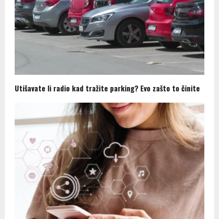
Utišavate li radio kad tražite parking? Evo zašto to činite