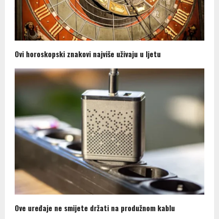
Ovi horoskopski znakovi najviše uživaju u ljetu
Ove uređaje ne smijete držati na produžnom kablu