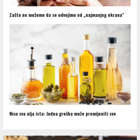
Zašto ne možemo da se odvojimo od „najmanjeg ekrana“
Nisu sva ulja ista: Jedna greška može promijeniti sve