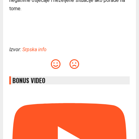
negativne osjećaje i neželjene situacije ako porade na
tome.
Izvor:
Srpska info
BONUS VIDEO