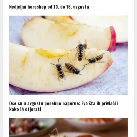
Nedjeljni horoskop od 10. do 16. avgusta
Ose su u avgustu posebno naporne: Evo šta ih privlači i
kako ih otjerati