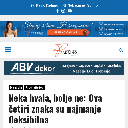
Radio Padrino
Nekretnine Padrino
Facebook
Instagram
Youtube
PRIMARY
MENU
Magazin
Pročitajte još
Neka hvala, bolje ne: Ova
četiri znaka su najmanje
fleksibilna