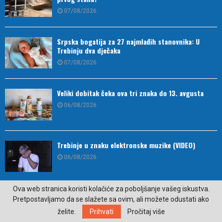
07/08/2026
Srpska bogatija za 27 najmlađih stanovnika: U
Trebinju dva dječaka
07/08/2026
Veliki dobitak čeka ova tri znaka do 13. avgusta
06/08/2026
Trebinje u znaku elektronske muzike (VIDEO)
06/08/2026
Ova web stranica koristi kolačiće za poboljšanje vašeg iskustva.
Namirnica koja je idealna za zdravlje mozga
Pretpostavljamo da se slažete sa ovim, ali možete odustati ako
06/08/2026
želite.
Prihvati
Pročitaj više