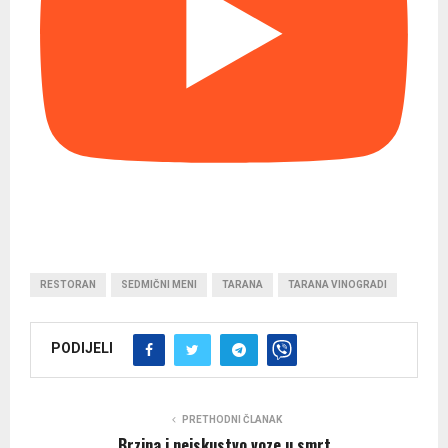
RESTORAN
SEDMIČNI MENI
TARANA
TARANA VINOGRADI
PODIJELI
PRETHODNI ČLANAK
Brzina i neiskustvo voze u smrt