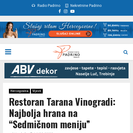
Radio Padrino
Nekretnine Padrino
Facebook
Instagram
Youtube
PRIMARY
MENU
Hercegovina
Vijesti
Restoran Tarana Vinogradi:
Najbolja hrana na
“Sedmičnom meniju”