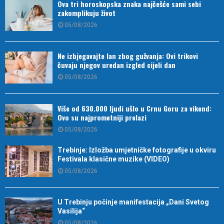
Ova tri horoskopska znaka najčešće sami sebi
zakomplikuju život
05/08/2026
Ne izbjegavajte lan zbog gužvanja: Ovi trikovi
čuvaju njegov uredan izgled cijeli dan
05/08/2026
Više od 630.000 ljudi ušlo u Crnu Goru za vikend:
Ovo su najprometniji prelazi
05/08/2026
Trebinje: Izložba umjetničke fotografije u okviru
Festivala klasične muzike (VIDEO)
05/08/2026
U Trebinju počinje manifestacija „Dani Svetog
Vasilija“
05/08/2026