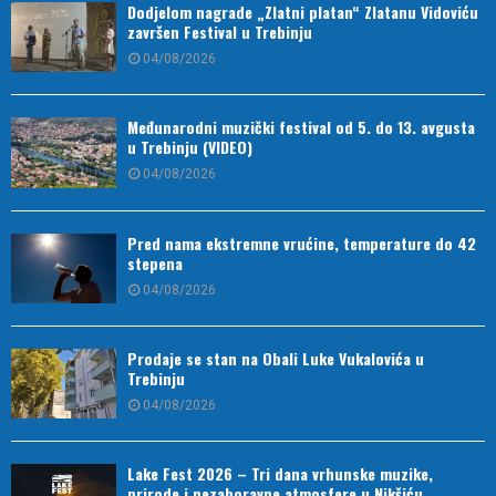
Dodjelom nagrade „Zlatni platan“ Zlatanu Vidoviću
završen Festival u Trebinju
04/08/2026
Međunarodni muzički festival od 5. do 13. avgusta
u Trebinju (VIDEO)
04/08/2026
Pred nama ekstremne vrućine, temperature do 42
stepena
04/08/2026
Prodaje se stan na Obali Luke Vukalovića u
Trebinju
04/08/2026
Lake Fest 2026 – Tri dana vrhunske muzike,
prirode i nezaboravne atmosfere u Nikšiću