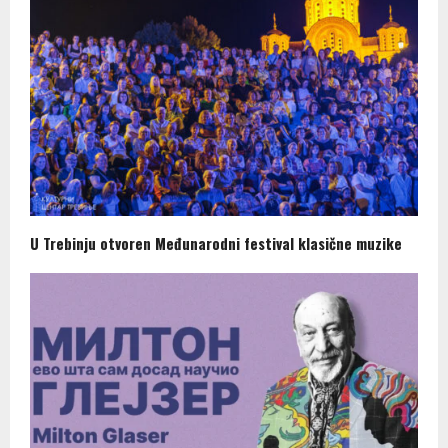
U Trebinju otvoren Međunarodni festival klasične muzike