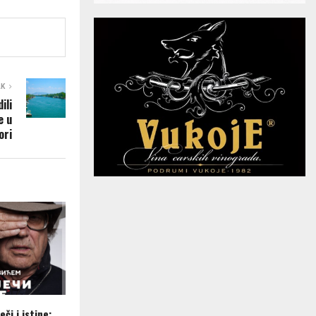
AK
ili
e u
ori
eči i istine: