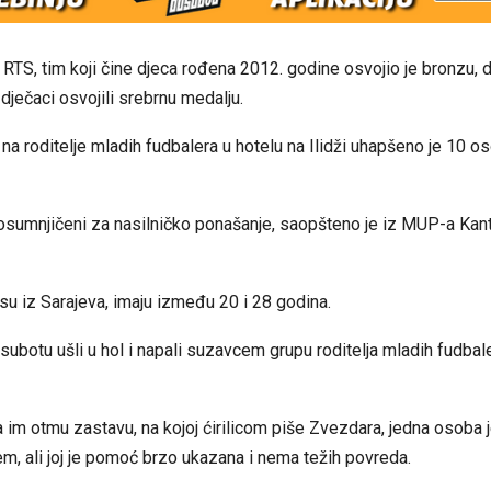
RTS, tim koji čine djeca rođena 2012. godine osvojio je bronzu, d
 dječaci osvojili srebrnu medalju.
a roditelje mladih fudbalera u hotelu na Ilidži uhapšeno je 10 os
osumnjičeni za nasilničko ponašanje, saopšteno je iz MUP-a Kan
su iz Sarajeva, imaju između 20 i 28 godina.
 subotu ušli u hol i napali suzavcem grupu roditelja mladih fudbal
 im otmu zastavu, na kojoj ćirilicom piše Zvezdara, jedna osoba j
, ali joj je pomoć brzo ukazana i nema težih povreda.