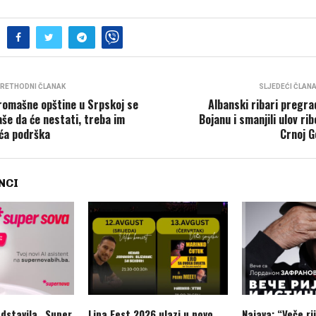
RETHODNI ČLANAK
SLJEDEĆI ČLAN
romašne opštine u Srpskoj se
Albanski ribari pregrad
aše da će nestati, treba im
Bojanu i smanjili ulov rib
ća podrška
Crnoj G
NCI
dstavila „Super
Lipa Fest 2026 ulazi u novo
Najava: “Veče rij