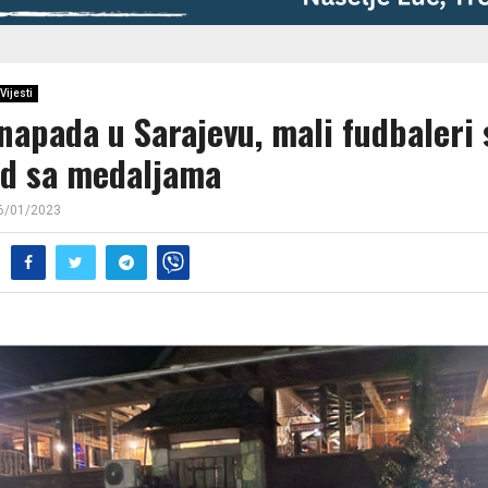
Vijesti
apada u Sarajevu, mali fudbaleri s
d sa medaljama
6/01/2023