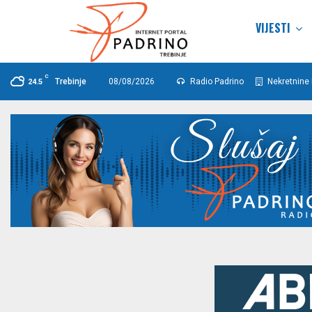
VIJESTI
C
Trebinje
08/08/2026
Radio Padrino
Nekretnine 
24.5