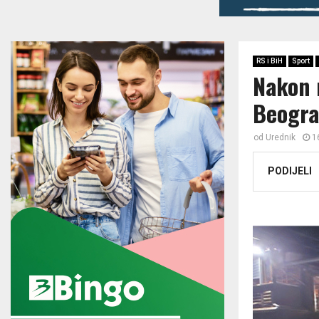
RS i BiH
Sport
Nakon n
Beogra
od
Urednik
1
PODIJELI