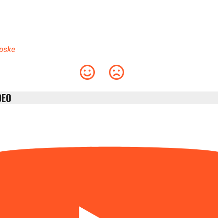
rpske
DEO