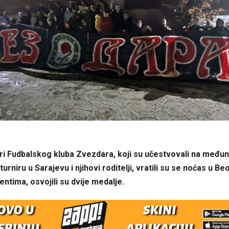
eri Fudbalskog kluba Zvezdara, koji su učestvovali na međ
rniru u Sarajevu i njihovi roditelji, vratili su se noćas u Be
entima, osvojili su dvije medalje.