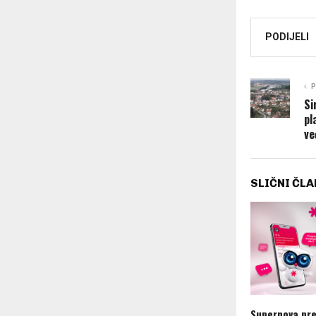
PODIJELI
P
Si
pl
ve
SLIČNI ČLA
Supernova pre