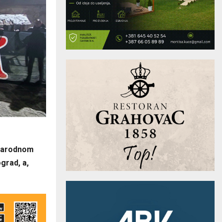
unarodnom
ograd, a,