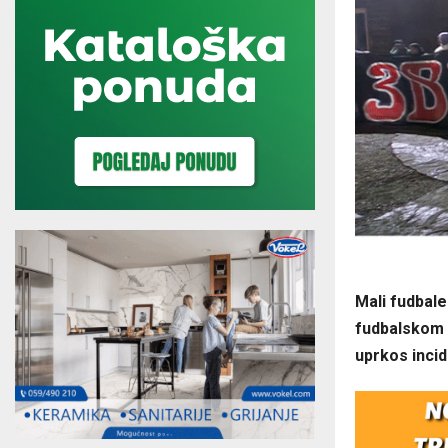
Mali fudbal
fudbalskom tu
uprkos incid