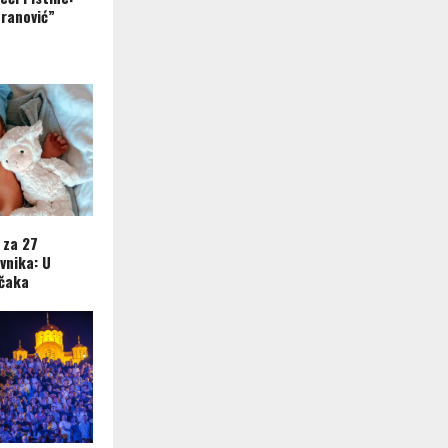
ranović”
 za 27
vnika: U
ečaka