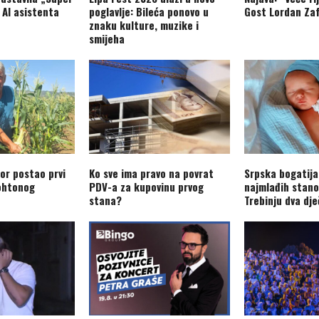
 AI asistenta
poglavlje: Bileća ponovo u
Gost Lordan Zaf
znaku kulture, muzike i
smijeha
or postao prvi
Ko sve ima pravo na povrat
Srpska bogatija
ohtonog
PDV-a za kupovinu prvog
najmlađih stano
stana?
Trebinju dva dj