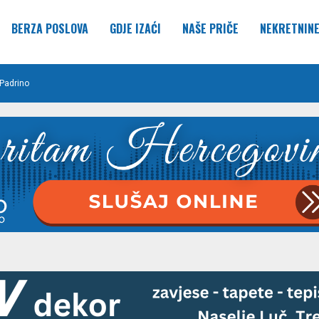
BERZA POSLOVA
GDJE IZAĆI
NAŠE PRIČE
NEKRETNIN
Padrino