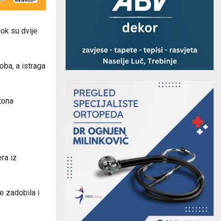
ok su dvije
oba, a istraga
tona
era iz
e zadobila i