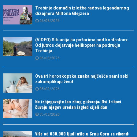
Trebinje domaćin izložbe radova legendarnog
dizajnera Miltona Glejzera
06/08/2026
(VIDEO) Situacija sa požarima pod kontrolom:
Od jutros dejstvuje helikopter na području
Trebinja
06/08/2026
Ova tri horoskopska znaka najčešće sami sebi
zakomplikuju život
05/08/2026
Ne izbjegavajte lan zbog gužvanja: Ovi trikovi
čuvaju njegov uredan izgled cijeli dan
05/08/2026
Više od 630.000 ljudi ušlo u Crnu Goru za vikend: