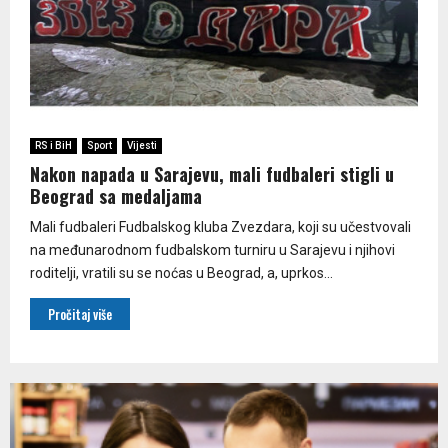
RS i BiH
Sport
Vijesti
Nakon napada u Sarajevu, mali fudbaleri stigli u
Beograd sa medaljama
Mali fudbaleri Fudbalskog kluba Zvezdara, koji su učestvovali
na međunarodnom fudbalskom turniru u Sarajevu i njihovi
roditelji, vratili su se noćas u Beograd, a, uprkos...
Pročitaj više