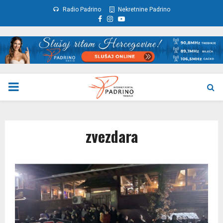
Radio Padrino
Nekretnine Padrino
Facebook
Instagram
Youtube
PRIMARY
MENU
zvezdara