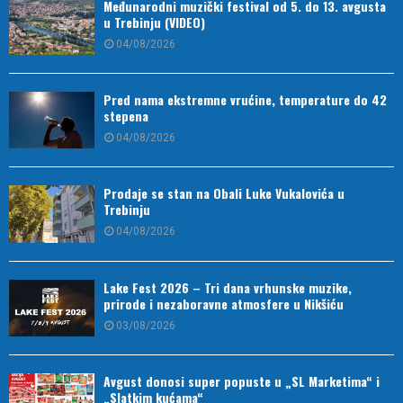
Međunarodni muzički festival od 5. do 13. avgusta
u Trebinju (VIDEO)
04/08/2026
Pred nama ekstremne vrućine, temperature do 42
stepena
04/08/2026
Prodaje se stan na Obali Luke Vukalovića u
Trebinju
04/08/2026
Lake Fest 2026 – Tri dana vrhunske muzike,
prirode i nezaboravne atmosfere u Nikšiću
03/08/2026
Avgust donosi super popuste u „SL Marketima“ i
„Slatkim kućama“