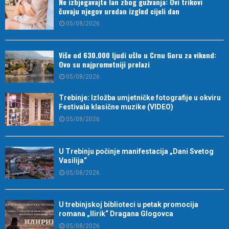
Ne izbjegavajte lan zbog gužvanja: Ovi trikovi
čuvaju njegov uredan izgled cijeli dan
05/08/2026
Više od 630.000 ljudi ušlo u Crnu Goru za vikend:
Ovo su najprometniji prelazi
05/08/2026
Trebinje: Izložba umjetničke fotografije u okviru
Festivala klasične muzike (VIDEO)
05/08/2026
U Trebinju počinje manifestacija „Dani Svetog
Vasilija“
05/08/2026
U trebinjskoj biblioteci u petak promocija
romana „Ilirik“ Dragana Glogovca
05/08/2026