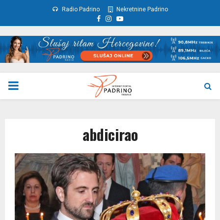
Radio Padrino
Nekretnine Padrino
Facebook
Instagram
Youtube
PRIMARY
MENU
abdicirao