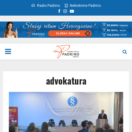
Radio Padrino
Nekretnine Padrino
Facebook
Instagram
Youtube
PRIMARY
MENU
advokatura