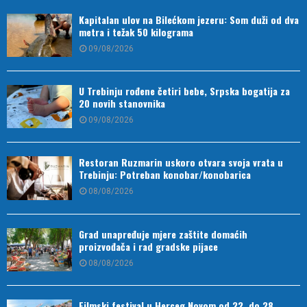
Kapitalan ulov na Bilećkom jezeru: Som duži od dva
metra i težak 50 kilograma
09/08/2026
U Trebinju rođene četiri bebe, Srpska bogatija za
20 novih stanovnika
09/08/2026
Restoran Ruzmarin uskoro otvara svoja vrata u
Trebinju: Potreban konobar/konobarica
08/08/2026
Grad unapređuje mjere zaštite domaćih
proizvođača i rad gradske pijace
08/08/2026
Filmski festival u Herceg Novom od 22. do 28.