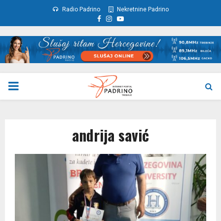
Radio Padrino
Nekretnine Padrino
Facebook
Instagram
Youtube
PRIMARY
MENU
andrija savić