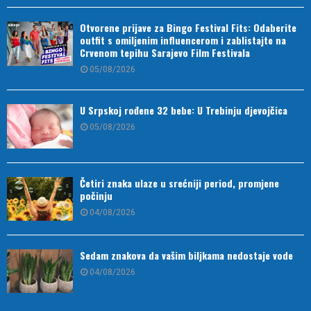
Otvorene prijave za Bingo Festival Fits: Odaberite
outfit s omiljenim influencerom i zablistajte na
Crvenom tepihu Sarajevo Film Festivala
05/08/2026
U Srpskoj rođene 32 bebe: U Trebinju djevojčica
05/08/2026
Četiri znaka ulaze u srećniji period, promjene
počinju
04/08/2026
Sedam znakova da vašim biljkama nedostaje vode
04/08/2026