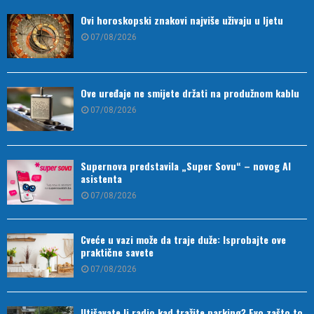
Ovi horoskopski znakovi najviše uživaju u ljetu
07/08/2026
Ove uređaje ne smijete držati na produžnom kablu
07/08/2026
Supernova predstavila „Super Sovu“ – novog AI
asistenta
07/08/2026
Cveće u vazi može da traje duže: Isprobajte ove
praktične savete
07/08/2026
Utišavate li radio kad tražite parking? Evo zašto to