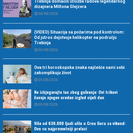
Trebinje domaćin izložbe radova legendarnog
dizajnera Miltona Glejzera
06/08/2026
(VIDEO) Situacija sa požarima pod kontrolom:
Od jutros dejstvuje helikopter na području
Trebinja
06/08/2026
Ova tri horoskopska znaka najčešće sami sebi
zakomplikuju život
05/08/2026
Ne izbjegavajte lan zbog gužvanja: Ovi trikovi
čuvaju njegov uredan izgled cijeli dan
05/08/2026
Više od 630.000 ljudi ušlo u Crnu Goru za vikend:
Ovo su najprometniji prelazi