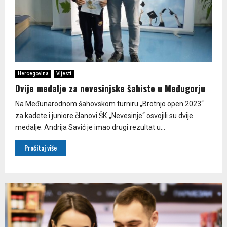
Hercegovina
Vijesti
Dvije medalje za nevesinjske šahiste u Međugorju
Na Međunarodnom šahovskom turniru „Brotnjo open 2023“
za kadete i juniore članovi ŠК „Nevesinje“ osvojili su dvije
medalje. Andrija Savić je imao drugi rezultat u...
Pročitaj više