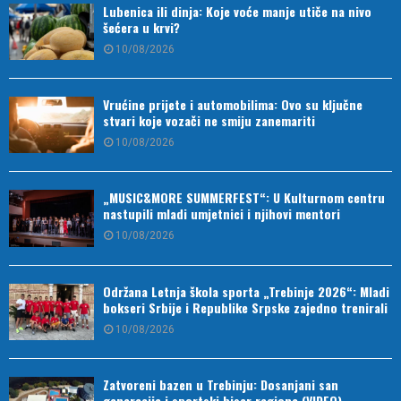
Lubenica ili dinja: Koje voće manje utiče na nivo
šećera u krvi?
10/08/2026
Vrućine prijete i automobilima: Ovo su ključne
stvari koje vozači ne smiju zanemariti
10/08/2026
„MUSIC&MORE SUMMERFEST“: U Kulturnom centru
nastupili mladi umjetnici i njihovi mentori
10/08/2026
Održana Letnja škola sporta „Trebinje 2026“: Mladi
bokseri Srbije i Republike Srpske zajedno trenirali
10/08/2026
Zatvoreni bazen u Trebinju: Dosanjani san
generacija i sportski biser regiona (VIDEO)