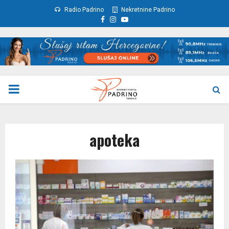
Radio Padrino
Nekretnine Padrino
Facebook
Instagram
Youtube
PRIMARY
MENU
apoteka