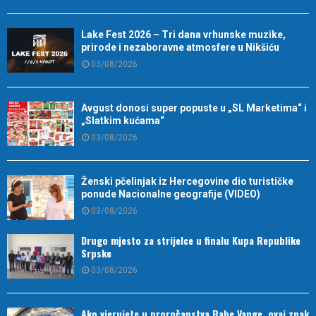
Lake Fest 2026 – Tri dana vrhunske muzike,
prirode i nezaboravne atmosfere u Nikšiću
03/08/2026
Avgust donosi super popuste u „SL Marketima“ i
„Slatkim kućama“
03/08/2026
Ženski pčelinjak iz Hercegovine dio turističke
ponude Nacionalne geografije (VIDEO)
03/08/2026
Drugo mjesto za strijelce u finalu Kupa Republike
Srpske
03/08/2026
Ako vjerujete u proročanstva Babe Vange, ovaj znak