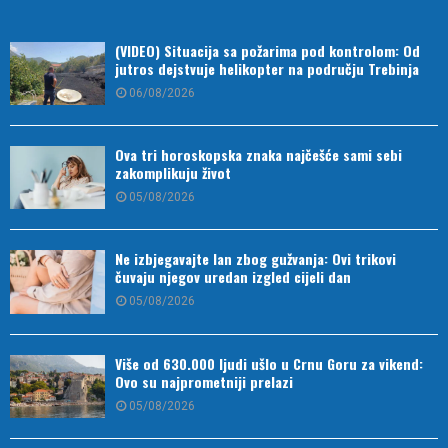
(VIDEO) Situacija sa požarima pod kontrolom: Od
jutros dejstvuje helikopter na području Trebinja
06/08/2026
Ova tri horoskopska znaka najčešće sami sebi
zakomplikuju život
05/08/2026
Ne izbjegavajte lan zbog gužvanja: Ovi trikovi
čuvaju njegov uredan izgled cijeli dan
05/08/2026
Više od 630.000 ljudi ušlo u Crnu Goru za vikend:
Ovo su najprometniji prelazi
05/08/2026