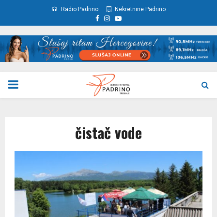
Radio Padrino
Nekretnine Padrino
Facebook
Instagram
Youtube
PRIMARY
MENU
čistač vode