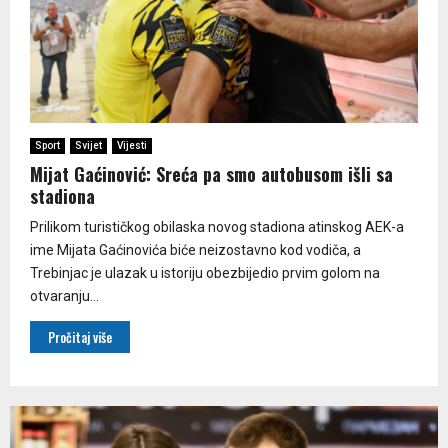
Sport
Svijet
Vijesti
Mijat Gaćinović: Sreća pa smo autobusom išli sa
stadiona
Prilikom turističkog obilaska novog stadiona atinskog AEK-a
ime Mijata Gaćinovića biće neizostavno kod vodiča, a
Trebinjac je ulazak u istoriju obezbijedio prvim golom na
otvaranju...
Pročitaj više