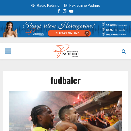
Radio Padrino
Nekretnine Padrino
Facebook
Instagram
Youtube
PRIMARY
MENU
fudbaler