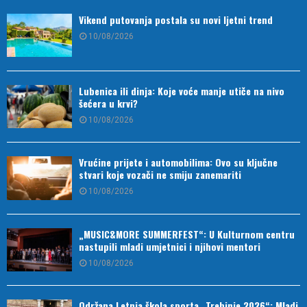
Vikend putovanja postala su novi ljetni trend
10/08/2026
Lubenica ili dinja: Koje voće manje utiče na nivo
šećera u krvi?
10/08/2026
Vrućine prijete i automobilima: Ovo su ključne
stvari koje vozači ne smiju zanemariti
10/08/2026
„MUSIC&MORE SUMMERFEST“: U Kulturnom centru
nastupili mladi umjetnici i njihovi mentori
10/08/2026
Održana Letnja škola sporta „Trebinje 2026“: Mladi