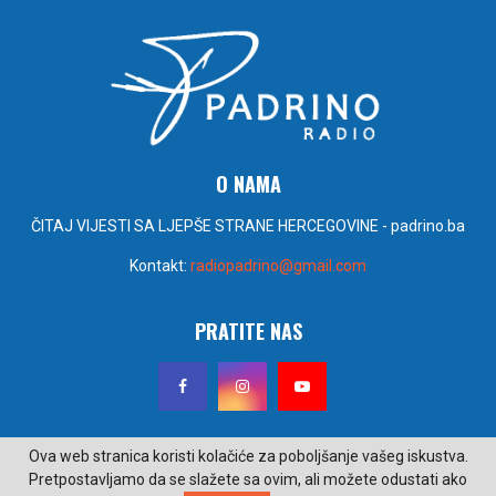
O NAMA
ČITAJ VIJESTI SA LJEPŠE STRANE HERCEGOVINE - padrino.ba
Kontakt:
radiopadrino@gmail.com
PRATITE NAS
Ova web stranica koristi kolačiće za poboljšanje vašeg iskustva.
Pretpostavljamo da se slažete sa ovim, ali možete odustati ako
@2022 - padrino.ba. Sva prava zadržana. Izrada i održavanje Poseidon