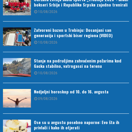
bokseri Srbije i Republike Srpske zajedno trenirali
10/08/2026
Zatvoreni bazen u Trebinju: Dosanjani san
generacija i sportski biser regiona (VIDEO)
10/08/2026
Stanje na područjima zahvaćenim požarima kod
Gacka stabilno, vatrogasci na terenu
10/08/2026
Nedjeljni horoskop od 10. do 16. avgusta
09/08/2026
Ose su u avgustu posebno naporne: Evo šta ih
privlači i kako ih otjerati