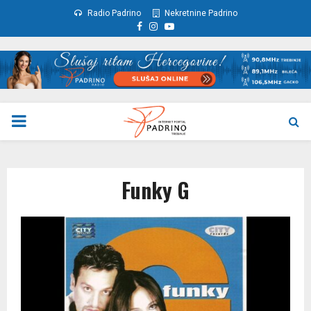
Radio Padrino
Nekretnine Padrino
Facebook
Instagram
Youtube
PRIMARY
MENU
Funky G