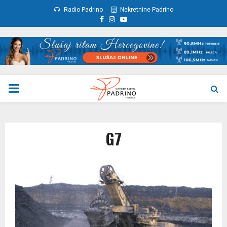
Radio Padrino
Nekretnine Padrino
Facebook
Instagram
Youtube
PRIMARY
MENU
G7