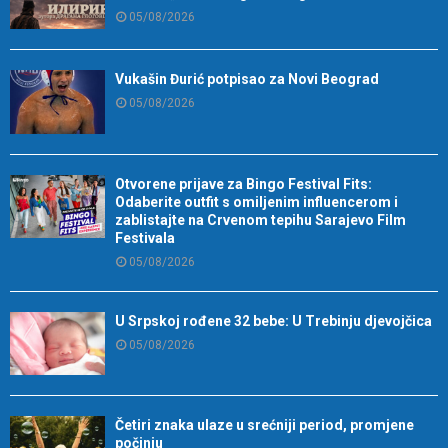
05/08/2026
Vukašin Đurić potpisao za Novi Beograd
05/08/2026
Otvorene prijave za Bingo Festival Fits:
Odaberite outfit s omiljenim influencerom i
zablistajte na Crvenom tepihu Sarajevo Film
Festivala
05/08/2026
U Srpskoj rođene 32 bebe: U Trebinju djevojčica
05/08/2026
Četiri znaka ulaze u srećniji period, promjene
počinju