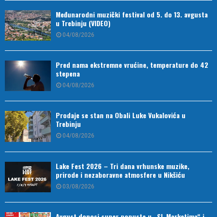
Međunarodni muzički festival od 5. do 13. avgusta
u Trebinju (VIDEO)
04/08/2026
Pred nama ekstremne vrućine, temperature do 42
stepena
04/08/2026
Prodaje se stan na Obali Luke Vukalovića u
Trebinju
04/08/2026
Lake Fest 2026 – Tri dana vrhunske muzike,
prirode i nezaboravne atmosfere u Nikšiću
03/08/2026
Avgust donosi super popuste u „SL Marketima“ i