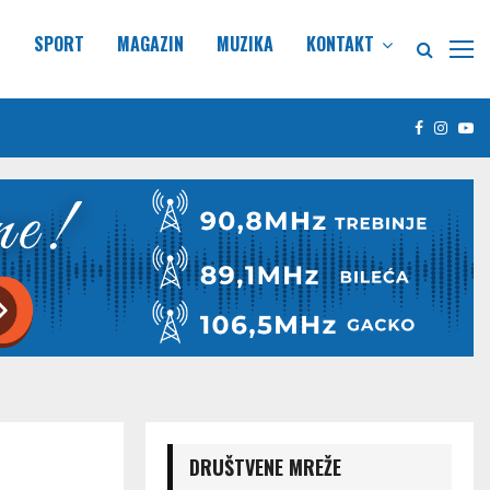
E
SPORT
MAGAZIN
MUZIKA
KONTAKT
Facebook
Insta
Yo
DRUŠTVENE MREŽE