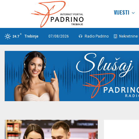
VIJESTI
C
Trebinje
07/08/2026
Radio Padrino
Nekretnine 
24.7