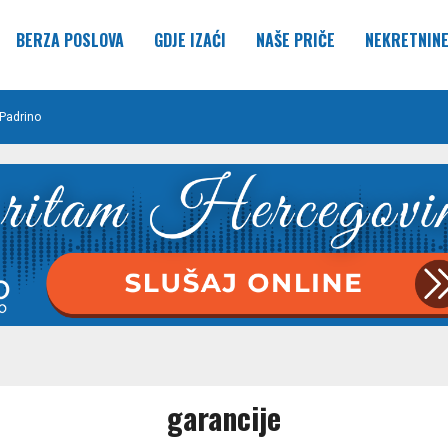
BERZA POSLOVA
GDJE IZAĆI
NAŠE PRIČE
NEKRETNIN
Padrino
garancije