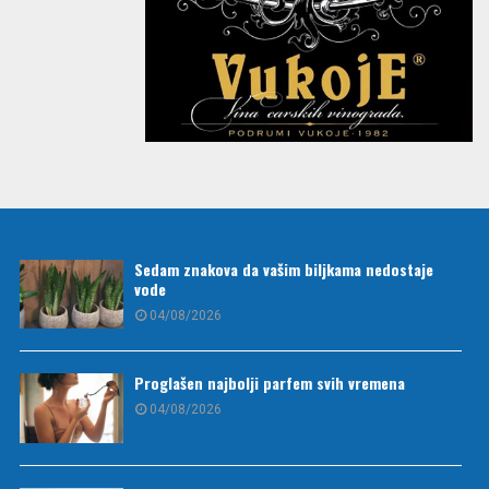
Sedam znakova da vašim biljkama nedostaje
vode
04/08/2026
Proglašen najbolji parfem svih vremena
04/08/2026