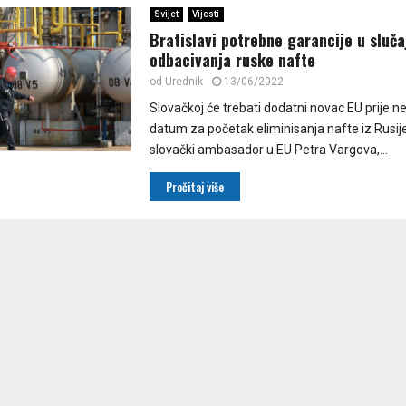
Svijet
Vijesti
Bratislavi potrebne garancije u sluča
odbacivanja ruske nafte
od
Urednik
13/06/2022
Slovačkoj će trebati dodatni novac EU prije n
datum za početak eliminisanja nafte iz Rusije,
slovački ambasador u EU Petra Vargova,...
Pročitaj više