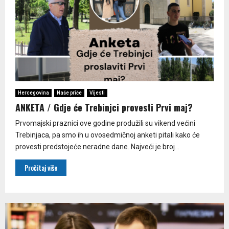
Hercegovina
Naše priče
Vijesti
ANKETA / Gdje će Trebinjci provesti Prvi maj?
Prvomajski praznici ove godine produžili su vikend većini
Trebinjaca, pa smo ih u ovosedmičnoj anketi pitali kako će
provesti predstojeće neradne dane. Najveći je broj...
Pročitaj više