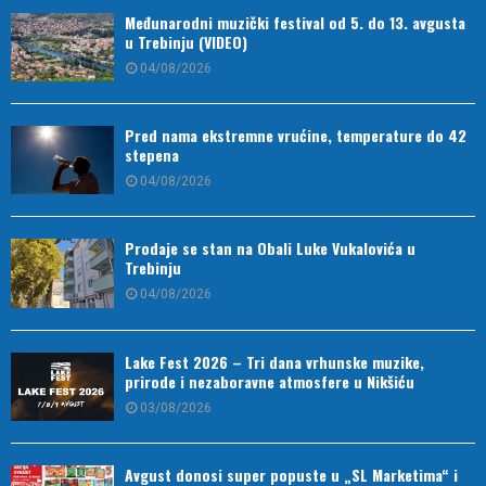
Međunarodni muzički festival od 5. do 13. avgusta
u Trebinju (VIDEO)
04/08/2026
Pred nama ekstremne vrućine, temperature do 42
stepena
04/08/2026
Prodaje se stan na Obali Luke Vukalovića u
Trebinju
04/08/2026
Lake Fest 2026 – Tri dana vrhunske muzike,
prirode i nezaboravne atmosfere u Nikšiću
03/08/2026
Avgust donosi super popuste u „SL Marketima“ i