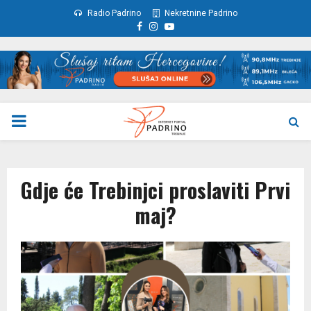
Radio Padrino
Nekretnine Padrino
Facebook
Instagram
Youtube
PRIMARY
MENU
Gdje će Trebinjci proslaviti Prvi
maj?